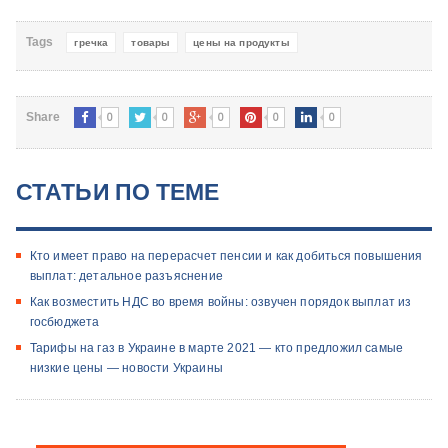
Tags
гречка
товары
цены на продукты
0
0
0
0
0
Share
СТАТЬИ ПО ТЕМЕ
Кто имеет право на перерасчет пенсии и как добиться повышения
выплат: детальное разъяснение
Как возместить НДС во время войны: озвучен порядок выплат из
госбюджета
Тарифы на газ в Украине в марте 2021 — кто предложил самые
низкие цены — новости Украины