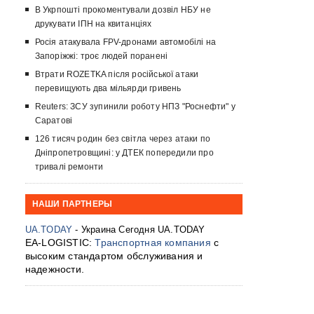
В Укрпошті прокоментували дозвіл НБУ не
друкувати ІПН на квитанціях
Росія атакувала FPV-дронами автомобілі на
Запоріжжі: троє людей поранені
Втрати ROZETKA після російської атаки
перевищують два мільярди гривень
Reuters: ЗСУ зупинили роботу НПЗ "Роснефти" у
Саратові
126 тисяч родин без світла через атаки по
Дніпропетровщині: у ДТЕК попередили про
тривалі ремонти
НАШИ ПАРТНЕРЫ
UA.TODAY
- Украина Сегодня UA.TODAY
EA-LOGISTIC:
Транспортная компания
с
высоким стандартом обслуживания и
надежности.