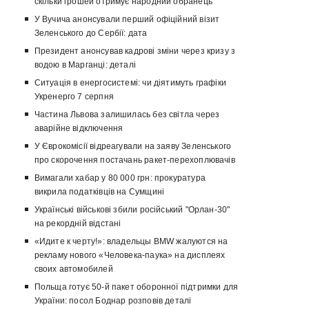
скільки грошей отримує народний обранець
У Вучича анонсували перший офіційний візит
Зеленського до Сербії: дата
Президент анонсував кадрові зміни через кризу з
водою в Марганці: деталі
Ситуація в енергосистемі: чи діятимуть графіки
Укренерго 7 серпня
Частина Львова залишилась без світла через
аварійне відключення
У Єврокомісії відреагували на заяву Зеленського
про скорочення постачань ракет-перехоплювачів
Вимагали хабар у 80 000 грн: прокуратура
викрила податківців на Сумщині
Українські військові збили російський "Орлан-30"
на рекордній відстані
«Идите к черту!»: владельцы BMW жалуются на
рекламу нового «Человека-паука» на дисплеях
своих автомобилей
Польща готує 50-й пакет оборонної підтримки для
України: посол Боднар розповів деталі