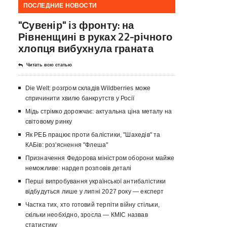
ПОСЛЕДНИЕ НОВОСТИ
"Сувенір" із фронту: на
Рівненщині в руках 22-річного
хлопця вибухнула граната
Читать всю статью
Die Welt: розгром складів Wildberries може
спричинити хвилю банкрутств у Росії
Мідь стрімко дорожчає: актуальна ціна металу на
світовому ринку
Як РЕБ працює проти балістики, "Шахедів" та
КАБів: роз'яснення "Флеша"
Призначення Федорова міністром оборони майже
неможливе: нардеп розповів деталі
Перші випробування української антибалістики
відбудуться лише у липні 2027 року — експерт
Частка тих, хто готовий терпіти війну стільки,
скільки необхідно, зросла — КМІС назвав
статистику