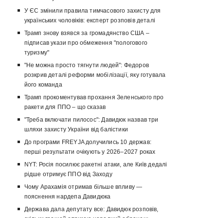
У ЄС змінили правила тимчасового захисту для
українських чоловіків: експерт розповів деталі
Трамп знову взявся за громадянство США –
підписав укази про обмеження "пологового
туризму"
"Не можна просто тягнути людей": Федоров
розкрив деталі реформи мобілізації, яку готувала
його команда
Трамп прокоментував прохання Зеленського про
ракети для ППО – що сказав
"Треба включати пилосос": Давидюк назвав три
шляхи захисту України від балістики
До програми FREYJA долучились 10 держав:
перші результати очікують у 2026–2027 роках
NYT: Росія посилює ракетні атаки, але Київ дедалі
рідше отримує ППО від Заходу
Чому Арахамія отримав більше впливу —
пояснення нардепа Давидюка
Держава дала депутату все: Давидюк розповів,