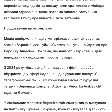
перевіряв кандидатів на посаду прем’єра, чинного міністра
охорони здоров’я, а також зокрема чинного заступника
керівника Офісу президента Олега Татарова.
Продовження після реклами
Медіа повідомляли, що у матеріалах справи фігурує так
звана «Вероніка Феншуй». «Схеми» пишуть, що йдеться про
Вероніку Анікієвич. Зокрема, він начебто надсилав їй дати
народження кандидатів і просив поради.
З 2024 року жінка офіційно працює як фізична особа-
підприємиця у сфері надання індивідуальних послуг. У
телефонних книгах інших користувачів вона фігурує під
тегами «Вероника Консульт. А.Б.» та «Veronika Anikievich/
гадалка Єрмак».
У соціальних мережах Вероніка Анікієвич активно виступала
на підтримку Єрмака. Зокрема, вона критикувала діяльність