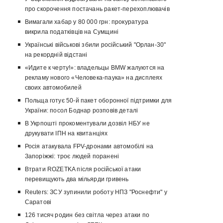
про скорочення постачань ракет-перехоплювачів
Вимагали хабар у 80 000 грн: прокуратура
викрила податківців на Сумщині
Українські військові збили російський "Орлан-30"
на рекордній відстані
«Идите к черту!»: владельцы BMW жалуются на
рекламу нового «Человека-паука» на дисплеях
своих автомобилей
Польща готує 50-й пакет оборонної підтримки для
України: посол Боднар розповів деталі
В Укрпошті прокоментували дозвіл НБУ не
друкувати ІПН на квитанціях
Росія атакувала FPV-дронами автомобілі на
Запоріжжі: троє людей поранені
Втрати ROZETKA після російської атаки
перевищують два мільярди гривень
Reuters: ЗСУ зупинили роботу НПЗ "Роснефти" у
Саратові
126 тисяч родин без світла через атаки по