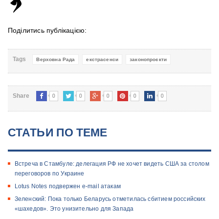
Поділитись публікацією:
Tags
Верховна Рада
екстрасенси
законопроєкти
0
0
0
0
0
Share
СТАТЬИ ПО ТЕМЕ
Встреча в Стамбуле: делегация РФ не хочет видеть США за столом
переговоров по Украине
Lotus Notes подвержен e-mail атакам
Зеленский: Пока только Беларусь отметилась сбитием российских
«шахедов». Это унизительно для Запада