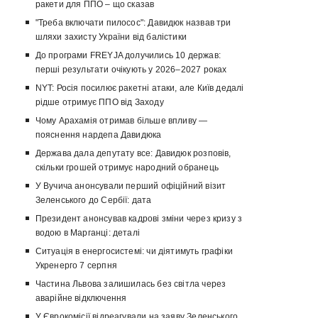
ракети для ППО – що сказав
"Треба включати пилосос": Давидюк назвав три
шляхи захисту України від балістики
До програми FREYJA долучились 10 держав:
перші результати очікують у 2026–2027 роках
NYT: Росія посилює ракетні атаки, але Київ дедалі
рідше отримує ППО від Заходу
Чому Арахамія отримав більше впливу —
пояснення нардепа Давидюка
Держава дала депутату все: Давидюк розповів,
скільки грошей отримує народний обранець
У Вучича анонсували перший офіційний візит
Зеленського до Сербії: дата
Президент анонсував кадрові зміни через кризу з
водою в Марганці: деталі
Ситуація в енергосистемі: чи діятимуть графіки
Укренерго 7 серпня
Частина Львова залишилась без світла через
аварійне відключення
У Єврокомісії відреагували на заяву Зеленського