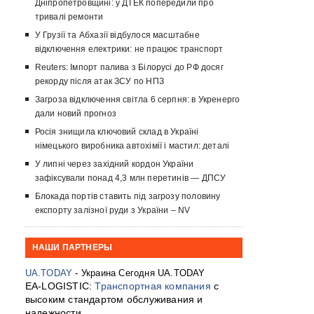
Дніпропетровщині: у ДТЕК попередили про
тривалі ремонти
У Грузії та Абхазії відбулося масштабне
відключення електрики: не працює транспорт
Reuters: Імпорт палива з Білорусі до РФ досяг
рекорду після атак ЗСУ по НПЗ
Загроза відключення світла 6 серпня: в Укренерго
дали новий прогноз
Росія знищила ключовий склад в Україні
німецького виробника автохімії і мастил: деталі
У липні через західний кордон України
зафіксували понад 4,3 млн перетинів — ДПСУ
Блокада портів ставить під загрозу половину
експорту залізної руди з України – NV
НАШИ ПАРТНЕРЫ
UA.TODAY
- Украина Сегодня UA.TODAY
EA-LOGISTIC:
Транспортная компания
с
высоким стандартом обслуживания и
надежности.