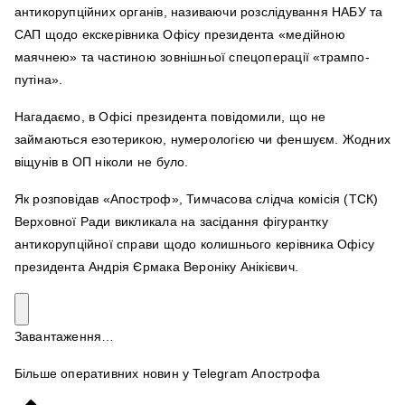
антикорупційних органів, називаючи розслідування НАБУ та
САП щодо екскерівника Офісу президента «медійною
маячнею» та частиною зовнішньої спецоперації «трампо-
путіна».
Нагадаємо, в Офісі президента повідомили, що не
займаються езотерикою, нумерологією чи феншуєм. Жодних
віщунів в ОП ніколи не було.
Як розповідав «Апостроф», Тимчасова слідча комісія (ТСК)
Верховної Ради викликала на засідання фігурантку
антикорупційної справи щодо колишнього керівника Офісу
президента Андрія Єрмака Вероніку Анікієвич.
Завантаження…
Більше оперативних новин у Telegram Апострофа