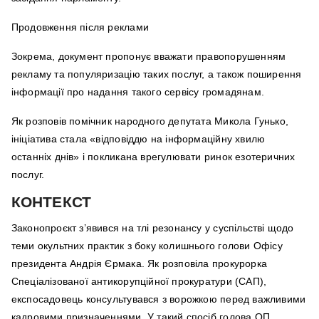
Продовження після реклами
Зокрема, документ пропонує вважати правопорушенням
рекламу та популяризацію таких послуг, а також поширення
інформації про надання такого сервісу громадянам.
Як розповів помічник народного депутата Микола Гунько,
ініціатива стала «відповіддю на інформаційну хвилю
останніх днів» і покликана врегулювати ринок езотеричних
послуг.
КОНТЕКСТ
Законопроєкт з’явився на тлі резонансу у суспільстві щодо
теми окультних практик з боку колишнього голови Офісу
президента Андрія Єрмака. Як розповіла прокурорка
Спеціалізованої антикорупційної прокуратури (САП),
експосадовець консультувався з ворожкою перед важливими
кадровими призначеннями. У такий спосіб голова ОП