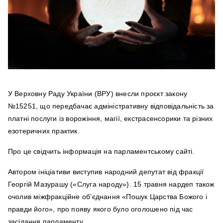
У Верховну Раду України (ВРУ) внесли проєкт закону
№15251, що передбачає адміністративну відповідальність за
платні послуги із ворожіння, магії, екстрасенсорики та різних
езотеричних практик.
Про це свідчить інформація на парламентському сайті.
Автором ініціативи виступив народний депутат від фракції
Георгій Мазурашу («Слуга народу»). 15 травня нардеп також
очолив міжфракційне об’єднання «Пошук Царства Божого і
правди його», про появу якого було оголошено під час
засідання парламенту.