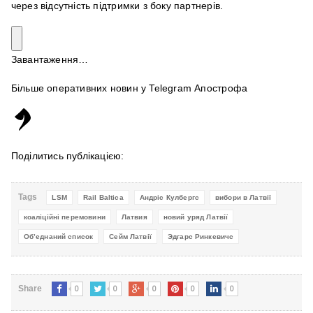
через відсутність підтримки з боку партнерів.
Завантаження…
Більше оперативних новин у Telegram Апострофа
Поділитись публікацією:
Tags
LSM
Rail Baltica
Андріс Кулбергс
вибори в Латвії
коаліційні перемовини
Латвия
новий уряд Латвії
Об’єднаний список
Сейм Латвії
Эдгарс Ринкевичс
0
0
0
0
0
Share