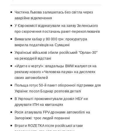
Частина Львова залишилась без світла через
аварійне відключення
У Єврокомісії відреагували на заяву Зеленського
про скорочення постачань ракет-перехоплювачів
Вимагали хабар у 80 000 грн: прокуратура
викрила податківців на Сумщині
Українські військові збили російський "Орлан-30"
на рекордній відстані
«Идите к черту!»: владельцы BMW жалуются на
рекламу нового «Человека-паука» на дисплеях
своих автомобилей
Польща готує 50-й пакет оборонної підтримки для
України: посол Боднар розповів деталі
В Укрпошті прокоментували дозвіл НБУ не
друкувати ІПН на квитанціях
Росія атакувала FPV-дронами автомобілі на
Запоріжжі: троє людей поранені
Втрати ROZETKA після російської атаки