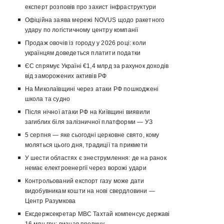
експерт розповів про захист інфраструктури
Офіційна заява мережі NOVUS щодо ракетного
удару по логістичному центру компанії
Продаж овочів із городу у 2026 році: коли
українцям доведеться платити податки
ЄС спрямує Україні €1,4 млрд за рахунок доходів
від заморожених активів РФ
На Миколаївщині через атаки РФ пошкоджені
школа та судно
Після нічної атаки РФ на Київщині виявили
загиблих біля залізничної платформи — УЗ
5 серпня — яке сьогодні церковне свято, кому
моляться цього дня, традиції та прикмети
У шести областях є знеструмлення: де на ранок
немає електроенергії через ворожі удари
Контрольований експорт газу може дати
видобувникам кошти на нові свердловини —
Центр Разумкова
Ексдержсекретар МВС Тахтай компенсує державі