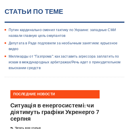
СТАТЬИ ПО ТЕМЕ
Путин кардинально сменил тактику по Украине: западные СМИ
назвали главную цель оккупантов
Депутата в Раде подловили за необычным занятием: курьезное
видео
Миллиарды от "Газпрома": как заставить агрессора заплатить по
искам в международных арбитражах/Речь идет о принудительном
взыскании средств
ПОСЛЕДНИЕ НОВОСТИ
Ситуація в енергосистемі: чи
діятимуть графіки Укренерго 7
серпня
Читать всю статью