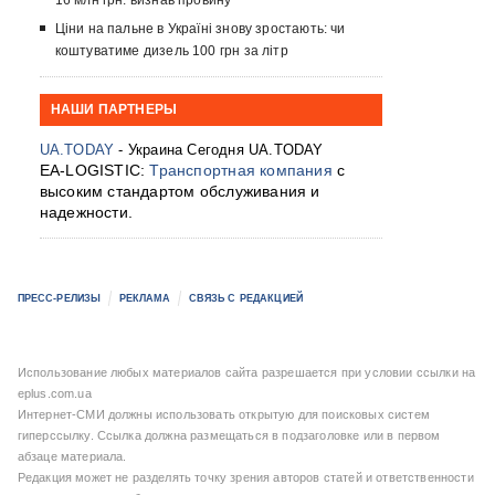
16 млн грн: визнав провину
Ціни на пальне в Україні знову зростають: чи
коштуватиме дизель 100 грн за літр
НАШИ ПАРТНЕРЫ
UA.TODAY
- Украина Сегодня UA.TODAY
EA-LOGISTIC:
Транспортная компания
с
высоким стандартом обслуживания и
надежности.
ПРЕСС-РЕЛИЗЫ
РЕКЛАМА
СВЯЗЬ С РЕДАКЦИЕЙ
Использование любых материалов сайта разрешается при условии ссылки на
eplus.com.ua
Интернет-СМИ должны использовать открытую для поисковых систем
гиперссылку. Ссылка должна размещаться в подзаголовке или в первом
абзаце материала.
Редакция может не разделять точку зрения авторов статей и ответственности