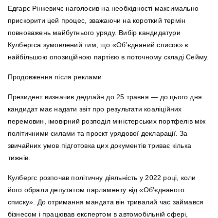
Едгарс Рінкевичс наголосив на необхідності максимально
прискорити цей процес, зважаючи на короткий термін
повноважень майбутнього уряду. Вибір кандидатури
Кулбергса зумовлений тим, що «Об’єднаний список» є
найбільшою опозиційною партією в поточному складі Сейму.
Продовження після реклами
Президент визначив дедлайн до 25 травня — до цього дня
кандидат має надати звіт про результати коаліційних
перемовин, імовірний розподіл міністерських портфелів між
політичними силами та проєкт урядової декларації. За
звичайних умов підготовка цих документів триває кілька
тижнів.
Кулбергс розпочав політичну діяльність у 2022 році, коли
його обрали депутатом парламенту від «Об’єднаного
списку». До отримання мандата він тривалий час займався
бізнесом і працював експертом в автомобільній сфері,