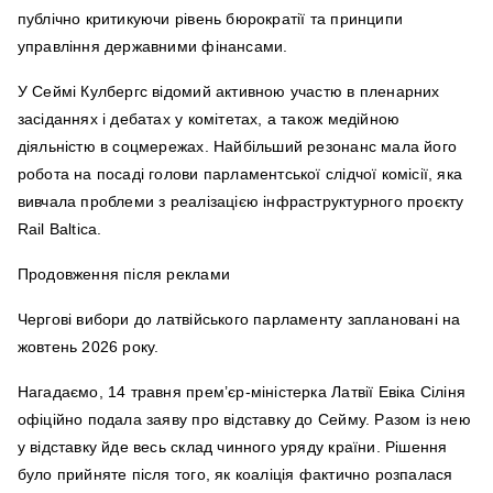
публічно критикуючи рівень бюрократії та принципи
управління державними фінансами.
У Сеймі Кулбергс відомий активною участю в пленарних
засіданнях і дебатах у комітетах, а також медійною
діяльністю в соцмережах. Найбільший резонанс мала його
робота на посаді голови парламентської слідчої комісії, яка
вивчала проблеми з реалізацією інфраструктурного проєкту
Rail Baltica.
Продовження після реклами
Чергові вибори до латвійського парламенту заплановані на
жовтень 2026 року.
Нагадаємо, 14 травня прем’єр-міністерка Латвії Евіка Сіліня
офіційно подала заяву про відставку до Сейму. Разом із нею
у відставку йде весь склад чинного уряду країни. Рішення
було прийняте після того, як коаліція фактично розпалася