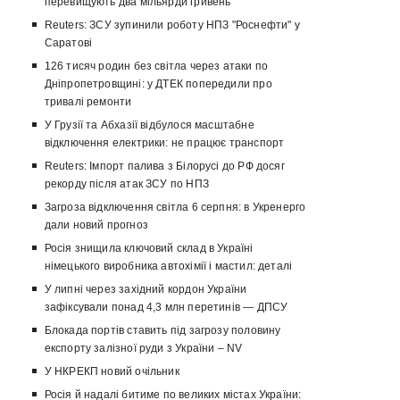
перевищують два мільярди гривень
Reuters: ЗСУ зупинили роботу НПЗ "Роснефти" у
Саратові
126 тисяч родин без світла через атаки по
Дніпропетровщині: у ДТЕК попередили про
тривалі ремонти
У Грузії та Абхазії відбулося масштабне
відключення електрики: не працює транспорт
Reuters: Імпорт палива з Білорусі до РФ досяг
рекорду після атак ЗСУ по НПЗ
Загроза відключення світла 6 серпня: в Укренерго
дали новий прогноз
Росія знищила ключовий склад в Україні
німецького виробника автохімії і мастил: деталі
У липні через західний кордон України
зафіксували понад 4,3 млн перетинів — ДПСУ
Блокада портів ставить під загрозу половину
експорту залізної руди з України – NV
У НКРЕКП новий очільник
Росія й надалі битиме по великих містах України: