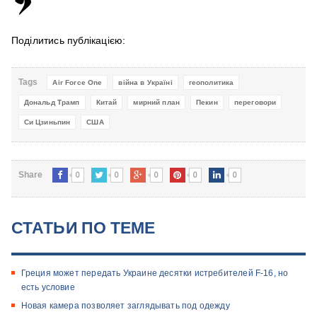
Поділитись публікацією:
Tags
Air Force One
війна в Україні
геополитика
Дональд Трамп
Китай
мирний план
Пекин
переговори
Си Цзиньпин
США
0
0
0
0
0
Share
СТАТЬИ ПО ТЕМЕ
Греция может передать Украине десятки истребителей F-16, но
есть условие
Новая камера позволяет заглядывать под одежду