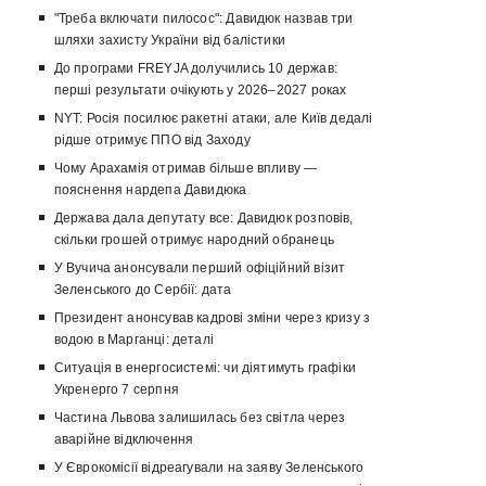
"Треба включати пилосос": Давидюк назвав три
шляхи захисту України від балістики
До програми FREYJA долучились 10 держав:
перші результати очікують у 2026–2027 роках
NYT: Росія посилює ракетні атаки, але Київ дедалі
рідше отримує ППО від Заходу
Чому Арахамія отримав більше впливу —
пояснення нардепа Давидюка
Держава дала депутату все: Давидюк розповів,
скільки грошей отримує народний обранець
У Вучича анонсували перший офіційний візит
Зеленського до Сербії: дата
Президент анонсував кадрові зміни через кризу з
водою в Марганці: деталі
Ситуація в енергосистемі: чи діятимуть графіки
Укренерго 7 серпня
Частина Львова залишилась без світла через
аварійне відключення
У Єврокомісії відреагували на заяву Зеленського