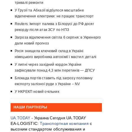
тривалі ремонти
У Грузії та Абхазії відбулося масштабне
відключення електрики: не працює транспорт
Reuters: Імпорт палива з Білорусі до РФ досяг
рекорду після атак ЗСУ по НПЗ
Загроза відключення світла 6 серпня: в Укренерго
дали новий прогноз
Росія знищила ключовий склад в Україні
німецького виробника автохімії і мастил: деталі
У липні через західний кордон України
зафіксували понад 4,3 млн перетинів — ДПСУ
Блокада портів ставить під загрозу половину
експорту залізної руди з України – NV
У НКРЕКП новий очільник
НАШИ ПАРТНЕРЫ
UA.TODAY
- Украина Сегодня UA.TODAY
EA-LOGISTIC:
Транспортная компания
с
высоким стандартом обслуживания и