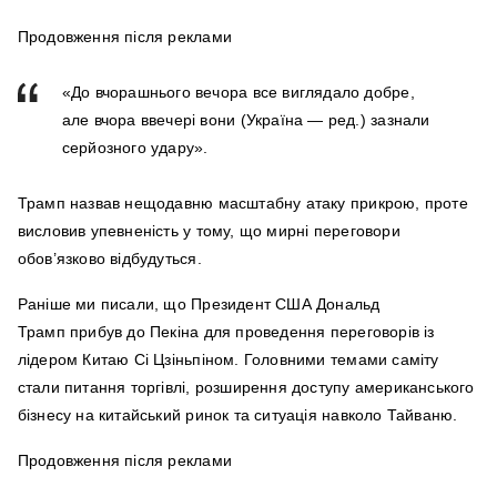
Продовження після реклами
«До вчорашнього вечора все виглядало добре,
але вчора ввечері вони (Україна — ред.) зазнали
серйозного удару».
Трамп назвав нещодавню масштабну атаку прикрою, проте
висловив упевненість у тому, що мирні переговори
обов’язково відбудуться.
Раніше ми писали, що Президент США Дональд
Трамп прибув до Пекіна для проведення переговорів із
лідером Китаю Сі Цзіньпіном. Головними темами саміту
стали питання торгівлі, розширення доступу американського
бізнесу на китайський ринок та ситуація навколо Тайваню.
Продовження після реклами