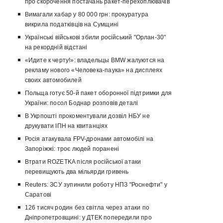
про скорочення постачань ракет-перехоплювачів
Вимагали хабар у 80 000 грн: прокуратура
викрила податківців на Сумщині
Українські військові збили російський "Орлан-30"
на рекордній відстані
«Идите к черту!»: владельцы BMW жалуются на
рекламу нового «Человека-паука» на дисплеях
своих автомобилей
Польща готує 50-й пакет оборонної підтримки для
України: посол Боднар розповів деталі
В Укрпошті прокоментували дозвіл НБУ не
друкувати ІПН на квитанціях
Росія атакувала FPV-дронами автомобілі на
Запоріжжі: троє людей поранені
Втрати ROZETKA після російської атаки
перевищують два мільярди гривень
Reuters: ЗСУ зупинили роботу НПЗ "Роснефти" у
Саратові
126 тисяч родин без світла через атаки по
Дніпропетровщині: у ДТЕК попередили про