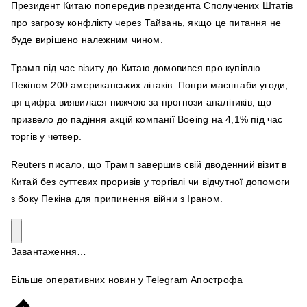
Президент Китаю попередив президента Сполучених Штатів
про загрозу конфлікту через Тайвань, якщо це питання не
буде вирішено належним чином.
Трамп під час візиту до Китаю домовився про купівлю
Пекіном 200 американських літаків. Попри масштаби угоди,
ця цифра виявилася нижчою за прогнози аналітиків, що
призвело до падіння акцій компанії Boeing на 4,1% під час
торгів у четвер.
Reuters писало, що Трамп завершив свій дводенний візит в
Китай без суттєвих проривів у торгівлі чи відчутної допомоги
з боку Пекіна для припинення війни з Іраном.
Завантаження…
Більше оперативних новин у Telegram Апострофа