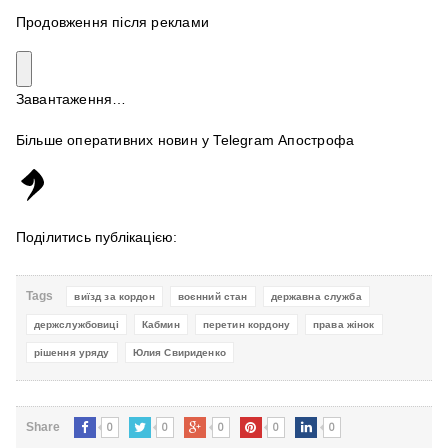
Продовження після реклами
Завантаження…
Більше оперативних новин у Telegram Апострофа
Поділитись публікацією:
Tags
виїзд за кордон
воєнний стан
державна служба
держслужбовиці
Кабмин
перетин кордону
права жінок
рішення уряду
Юлия Свириденко
0
0
0
0
0
Share