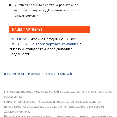
126 тисяч родин без світла через атаки по
Дніпропетровщині: у ДТЕК попередили про
тривалі ремонти
НАШИ ПАРТНЕРЫ
UA.TODAY
- Украина Сегодня UA.TODAY
EA-LOGISTIC:
Транспортная компания
с
высоким стандартом обслуживания и
надежности.
ПРЕСС-РЕЛИЗЫ
РЕКЛАМА
СВЯЗЬ С РЕДАКЦИЕЙ
Использование любых материалов сайта разрешается при условии ссылки на
eplus.com.ua
Интернет-СМИ должны использовать открытую для поисковых систем
гиперссылку. Ссылка должна размещаться в подзаголовке или в первом
абзаце материала.
Редакция может не разделять точку зрения авторов статей и ответственности