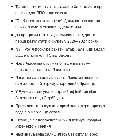
Трамп прокоментував прохання Зеленського про
ракети для ППО – що сказав
"Треба включати пилосос": Давидюк назвав три
шляхи захисту України від балістики
До програми FREYJA долучились 10 держав:
перші результати очікують у 2026–2027 роках
NYT: Росія посилює ракетні атаки, але Київ дедалі
рідше отримує ППО від Заходу
Чому Арахамія отримав більше впливу —
пояснення нардепа Давидюка
Держава дала депутату все: Давидюк розповів,
скільки грошей отримує народний обранець
У Вучича анонсували перший офіційний візит
Зеленського до Сербії: дата
Президент анонсував кадрові зміни через кризу з
водою в Марганці: деталі
Ситуація в енергосистемі: чи діятимуть графіки
Укренерго 7 серпня
Частина Львова залишилась без світла через