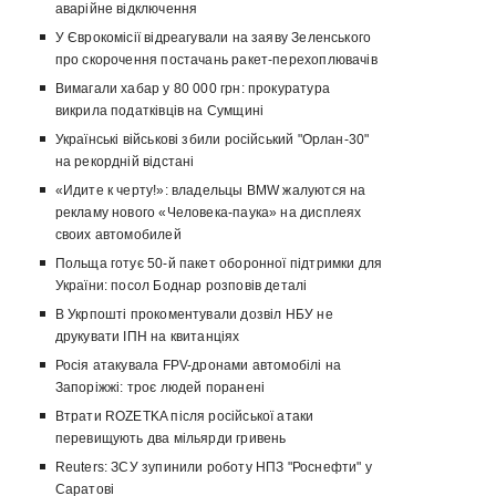
аварійне відключення
У Єврокомісії відреагували на заяву Зеленського
про скорочення постачань ракет-перехоплювачів
Вимагали хабар у 80 000 грн: прокуратура
викрила податківців на Сумщині
Українські військові збили російський "Орлан-30"
на рекордній відстані
«Идите к черту!»: владельцы BMW жалуются на
рекламу нового «Человека-паука» на дисплеях
своих автомобилей
Польща готує 50-й пакет оборонної підтримки для
України: посол Боднар розповів деталі
В Укрпошті прокоментували дозвіл НБУ не
друкувати ІПН на квитанціях
Росія атакувала FPV-дронами автомобілі на
Запоріжжі: троє людей поранені
Втрати ROZETKA після російської атаки
перевищують два мільярди гривень
Reuters: ЗСУ зупинили роботу НПЗ "Роснефти" у
Саратові