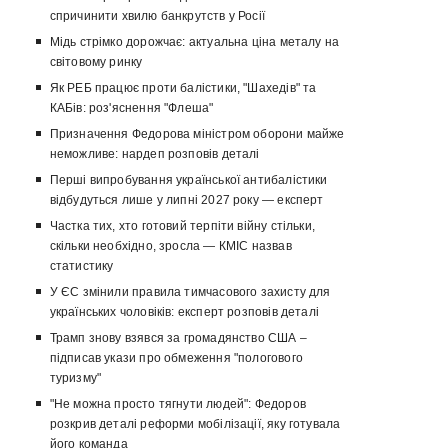
спричинити хвилю банкрутств у Росії
Мідь стрімко дорожчає: актуальна ціна металу на
світовому ринку
Як РЕБ працює проти балістики, "Шахедів" та
КАБів: роз'яснення "Флеша"
Призначення Федорова міністром оборони майже
неможливе: нардеп розповів деталі
Перші випробування української антибалістики
відбудуться лише у липні 2027 року — експерт
Частка тих, хто готовий терпіти війну стільки,
скільки необхідно, зросла — КМІС назвав
статистику
У ЄС змінили правила тимчасового захисту для
українських чоловіків: експерт розповів деталі
Трамп знову взявся за громадянство США –
підписав укази про обмеження "пологового
туризму"
"Не можна просто тягнути людей": Федоров
розкрив деталі реформи мобілізації, яку готувала
його команда