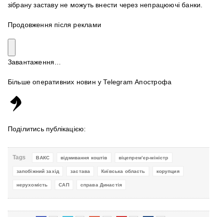
зібрану заставу не можуть внести через непрацюючі банки.
Продовження після реклами
Завантаження…
Більше оперативних новин у Telegram Апострофа
Поділитись публікацією:
Tags
ВАКС
відмивання коштів
віцепрем’єр-міністр
запобіжний захід
застава
Київська область
корупция
нерухомість
САП
справа Династія