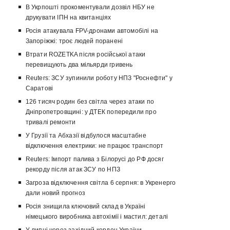
В Укрпошті прокоментували дозвіл НБУ не
друкувати ІПН на квитанціях
Росія атакувала FPV-дронами автомобілі на
Запоріжжі: троє людей поранені
Втрати ROZETKA після російської атаки
перевищують два мільярди гривень
Reuters: ЗСУ зупинили роботу НПЗ "Роснефти" у
Саратові
126 тисяч родин без світла через атаки по
Дніпропетровщині: у ДТЕК попередили про
тривалі ремонти
У Грузії та Абхазії відбулося масштабне
відключення електрики: не працює транспорт
Reuters: Імпорт палива з Білорусі до РФ досяг
рекорду після атак ЗСУ по НПЗ
Загроза відключення світла 6 серпня: в Укренерго
дали новий прогноз
Росія знищила ключовий склад в Україні
німецького виробника автохімії і мастил: деталі