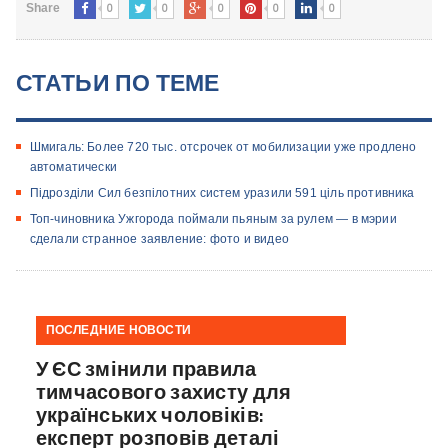
0
0
0
0
0
Share
СТАТЬИ ПО ТЕМЕ
Шмигаль: Более 720 тыс. отсрочек от мобилизации уже продлено
автоматически
Підрозділи Сил безпілотних систем уразили 591 ціль противника
Топ-чиновника Ужгорода поймали пьяным за рулем — в мэрии
сделали странное заявление: фото и видео
ПОСЛЕДНИЕ НОВОСТИ
У ЄС змінили правила
тимчасового захисту для
українських чоловіків:
експерт розповів деталі