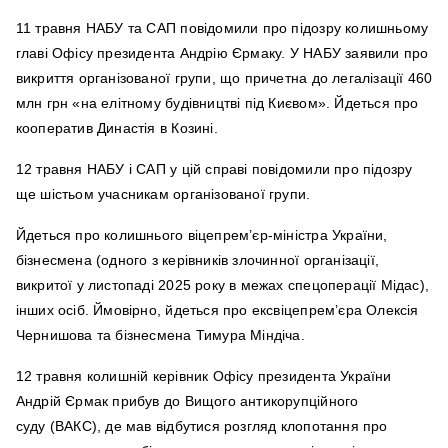
11 травня НАБУ та САП повідомили про підозру колишньому
главі Офісу президента Андрію Єрмаку. У НАБУ заявили про
викриття організованої групи, що причетна до легалізації 460
млн грн «на елітному будівництві під Києвом». Йдеться про
кооператив Династія в Козині.
12 травня НАБУ і САП у цій справі повідомили про підозру
ще шістьом учасникам організованої групи.
Йдеться про колишнього віцепрем’єр-міністра України,
бізнесмена (одного з керівників злочинної організації,
викритої у листопаді 2025 року в межах спецоперації Мідас),
інших осіб. Ймовірно, йдеться про ексвіцепрем’єра Олексія
Чернишова та бізнесмена Тимура Міндіча.
12 травня колишній керівник Офісу президента України
Андрій Єрмак прибув до Вищого антикорупційного
суду (ВАКС), де мав відбутися розгляд клопотання про