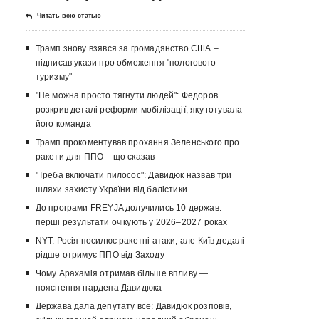
Читать всю статью
Трамп знову взявся за громадянство США –
підписав укази про обмеження "пологового
туризму"
"Не можна просто тягнути людей": Федоров
розкрив деталі реформи мобілізації, яку готувала
його команда
Трамп прокоментував прохання Зеленського про
ракети для ППО – що сказав
"Треба включати пилосос": Давидюк назвав три
шляхи захисту України від балістики
До програми FREYJA долучились 10 держав:
перші результати очікують у 2026–2027 роках
NYT: Росія посилює ракетні атаки, але Київ дедалі
рідше отримує ППО від Заходу
Чому Арахамія отримав більше впливу —
пояснення нардепа Давидюка
Держава дала депутату все: Давидюк розповів,