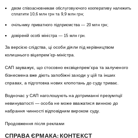
двом співзасновникам обслуговуючого кооперативу належить
сплатити 10,6 млн грн та 9,9 млн грн;
очільнику приватного підприємства — 20 млн грн;
довіреній особі міністра — 15 млн грн.
За версією слідства, ці особи діяли під керівництвом
колишнього віцепрем’єр-міністра.
САП зауважує, що стосовно ексвіцепрем’єра та залученого
бізнесмена вже діють запобіжні заходи у цій та інших
справах, а підготовка нових клопотань до суду триває.
Водночас у САП наголошують на дотриманні презумпції
невинуватості — особа не може вважатися винною до
набрання чинності відповідним вироком суду.
Продовження після реклами
СПРАВА ЄРМАКА: КОНТЕКСТ