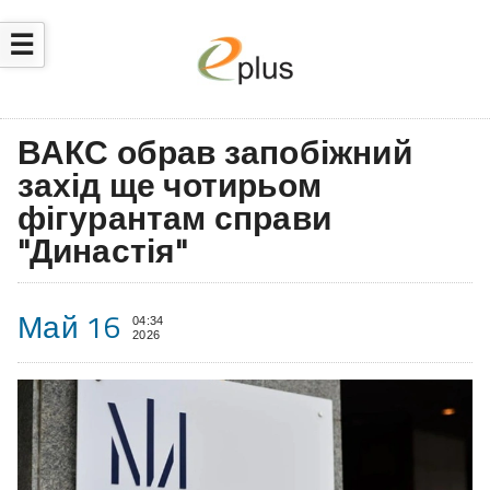
☰
ВАКС обрав запобіжний
захід ще чотирьом
фігурантам справи
"Династія"
Май 16
04:34
2026