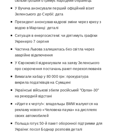
скільки грошей отримує народний обранець
У Вучича анонсували перший офіційний візит
Зеленського до Сербії: дата
Президент анонсував кадрові зміни через кризу з
водою в Марганці: деталі
Ситуація в енергосистемі: чи діятимуть графіки
Укренерго 7 серпня
Частина Львова залишилась без світла через
аварійне відключення
У Єврокомісії відреагували на заяву Зеленського
про скорочення постачань ракет-перехоплювачів
Вимагали хабар у 80 000 грн: прокуратура
викрила податківців на Сумщині
Українські військові збили російський "Орлан-30"
на рекордній відстані
«Идите к черту!»: владельцы BMW жалуются на
рекламу нового «Человека-паука» на дисплеях
своих автомобилей
Польща готує 50-й пакет оборонної підтримки для
України: посол Боднар розповів деталі