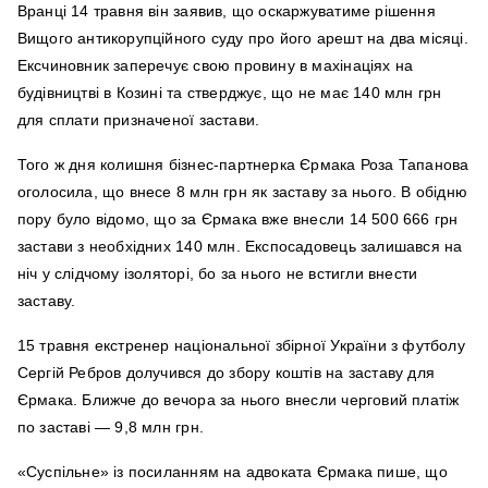
Вранці 14 травня він заявив, що оскаржуватиме рішення
Вищого антикорупційного суду про його арешт на два місяці.
Ексчиновник заперечує свою провину в махінаціях на
будівництві в Козині та стверджує, що не має 140 млн грн
для сплати призначеної застави.
Того ж дня колишня бізнес-партнерка Єрмака Роза Тапанова
оголосила, що внесе 8 млн грн як заставу за нього. В обідню
пору було відомо, що за Єрмака вже внесли 14 500 666 грн
застави з необхідних 140 млн. Експосадовець залишався на
ніч у слідчому ізоляторі, бо за нього не встигли внести
заставу.
15 травня екстренер національної збірної України з футболу
Сергій Ребров долучився до збору коштів на заставу для
Єрмака. Ближче до вечора за нього внесли черговий платіж
по заставі — 9,8 млн грн.
«Суспільне» із посиланням на адвоката Єрмака пише, що