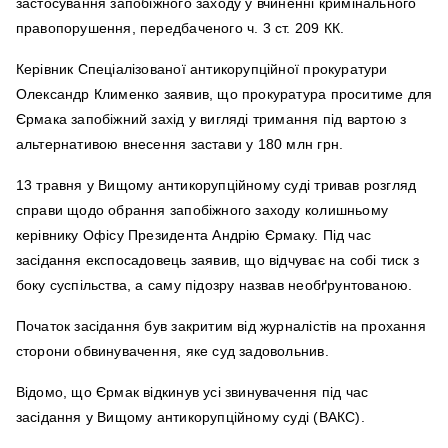
застосування запобіжного заходу у вчиненні кримінального
правопорушення, передбаченого ч. 3 ст. 209 КК.
Керівник Спеціалізованої антикорупційної прокуратури
Олександр Клименко заявив, що прокуратура проситиме для
Єрмака запобіжний захід у вигляді тримання під вартою з
альтернативою внесення застави у 180 млн грн.
13 травня у Вищому антикорупційному суді тривав розгляд
справи щодо обрання запобіжного заходу колишньому
керівнику Офісу Президента Андрію Єрмаку. Під час
засідання експосадовець заявив, що відчуває на собі тиск з
боку суспільства, а саму підозру назвав необґрунтованою.
Початок засідання був закритим від журналістів на прохання
сторони обвинувачення, яке суд задовольнив.
Відомо, що Єрмак відкинув усі звинувачення під час
засідання у Вищому антикорупційному суді (ВАКС).