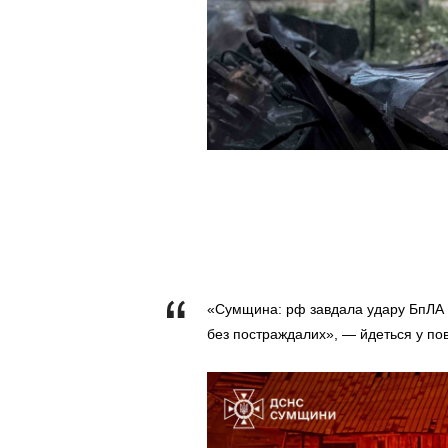
«Сумщина: рф завдала удару БпЛА п
без постраждалих», — йдеться у пов