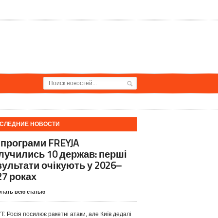
СЛЕДНИЕ НОВОСТИ
 програми FREYJA
лучились 10 держав: перші
зультати очікують у 2026–
27 роках
итать всю статью
T: Росія посилює ракетні атаки, але Київ дедалі