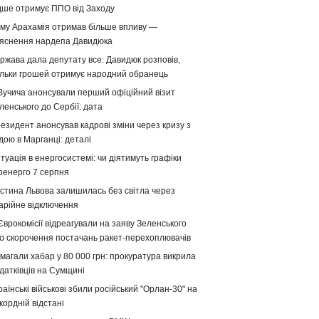
дше отримує ППО від Заходу
му Арахамія отримав більше впливу —
яснення нардепа Давидюка
ржава дала депутату все: Давидюк розповів,
ільки грошей отримує народний обранець
Вучича анонсували перший офіційний візит
ленського до Сербії: дата
езидент анонсував кадрові зміни через кризу з
дою в Марганці: деталі
туація в енергосистемі: чи діятимуть графіки
ренерго 7 серпня
стина Львова залишилась без світла через
арійне відключення
Єврокомісії відреагували на заяву Зеленського
о скорочення постачань ракет-перехоплювачів
магали хабар у 80 000 грн: прокуратура викрила
датківців на Сумщині
раїнські військові збили російський "Орлан-30" на
кордній відстані