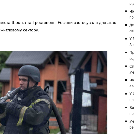
рі
Чо
по
міста Шостка та Тростянець. Росіяни застосували для атак
Де
о житловому сектору.
ск
У 
Зе
Пр
во
Си
Ук
Ча
ав
У 
пр
Ви
по
Ук
ре