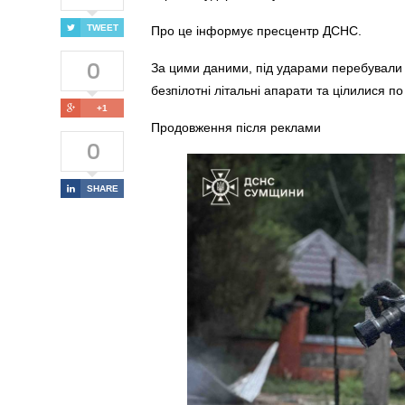
TWEET
Про це інформує пресцентр ДСНС.
0
За цими даними, під ударами перебували 
безпілотні літальні апарати та цілилися п
+1
Продовження після реклами
0
SHARE