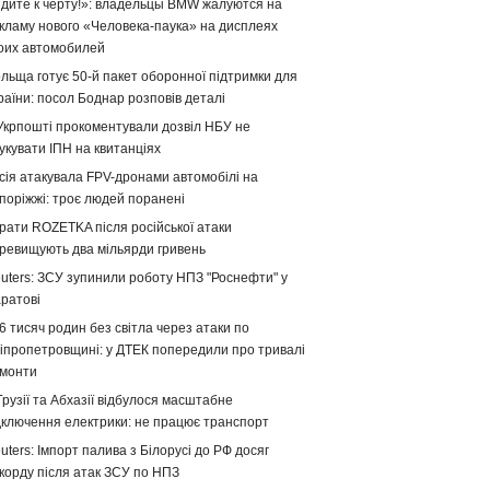
дите к черту!»: владельцы BMW жалуются на
кламу нового «Человека-паука» на дисплеях
оих автомобилей
льща готує 50-й пакет оборонної підтримки для
раїни: посол Боднар розповів деталі
Укрпошті прокоментували дозвіл НБУ не
укувати ІПН на квитанціях
сія атакувала FPV-дронами автомобілі на
поріжжі: троє людей поранені
рати ROZETKA після російської атаки
ревищують два мільярди гривень
uters: ЗСУ зупинили роботу НПЗ "Роснефти" у
ратові
6 тисяч родин без світла через атаки по
іпропетровщині: у ДТЕК попередили про тривалі
монти
Грузії та Абхазії відбулося масштабне
дключення електрики: не працює транспорт
uters: Імпорт палива з Білорусі до РФ досяг
корду після атак ЗСУ по НПЗ