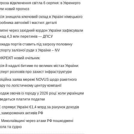
гроза відключення світла 6 серпня: в Укренерго
ли новий прогноз
сія знищила ключовий склад в Україні німецького
робника автохімії і мастил: деталі
липні через західний кордон України зафіксували
над 4,3 млн перетинів — ДПСУ
окада портів ставить під загрозу половину
спорту залізної руди з України – NV
НКРЕКП новий очільник
сія й надалі битиме по великих містах України:
сперт розповів про захист інфраструктури
іційна заява мережі NOVUS щодо ракетного
ару по логістичному центру компанії
одаж овочів із городу у 2026 році: коли українцям
ведеться платити податки
 спрямує Україні €1,4 млрд за рахунок доходів
д заморожених активів РФ
 Миколаївщині через атаки РФ пошкоджені
ола та судно