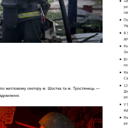
«И
ре
св
По
Ук
В 
др
Ро
За
Вт
пе
Re
Са
12
о житловому сектору м. Шостка та м. Тростянець —
Дн
ідомленні.
ре
У 
ві
Re
ре