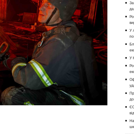
За
да
Ро
ви
У 
по
Бл
ек
У 
Ро
ек
Оф
уд
Пр
до
ЄС
ві
На
шк