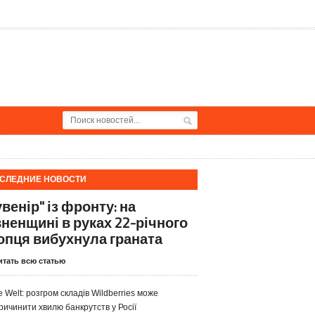
СЛЕДНИЕ НОВОСТИ
венір" із фронту: на
вненщині в руках 22-річного
опця вибухнула граната
итать всю статью
e Welt: розгром складів Wildberries може
ричинити хвилю банкрутств у Росії