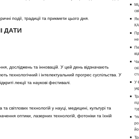
Мі
св
ичні події, традиції та прикмети цього дня.
Як
КА
І ДАТИ
Пр
не
Пе
ві
Ча
ння, досліджень та інновацій. У цей день відзначають
ск
ст
ують технологічний і інтелектуальний прогрес суспільства. У
дкриті лекції та наукові фестивалі.
У 
ук
Тр
пі
та світлових технологій у науці, медицині, культурі та
ту
ачення оптики, лазерних технологій, фотоніки та їхній
"Н
ро
йо
Тр