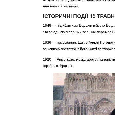
для науки й культури.
ІСТОРИЧНІ ПОДІЇ 16 ТРАВ
1648 — під Жовтими Водами військо Богд
стало однією з перших великих перемог Н
1836 — письменник Едгар Аллан По одруж
важливою постаттю в його житті та творчос
1920 — Римо-католицька церква канонізув
героїнею Франції.