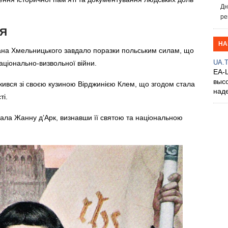
Дн
ре
НЯ
НА
ана Хмельницького завдало поразки польським силам, що
UA.
аціонально-визвольної війни.
EA-
выс
ився зі своєю кузиною Вірджинією Клем, що згодом стала
над
ті.
ала Жанну д’Арк, визнавши її святою та національною