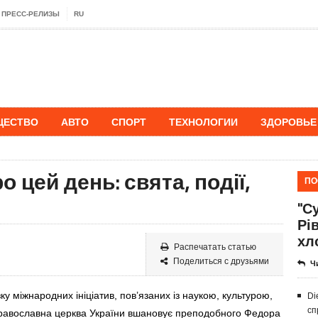
ПРЕСС-РЕЛИЗЫ
RU
ЩЕСТВО
АВТО
СПОРТ
ТЕХНОЛОГИИ
ЗДОРОВЬЕ
 цей день: свята, події,
ПО
"Су
Рі
хл
Распечатать статью
Поделиться с друзьями
Ч
зку міжнародних ініціатив, пов’язаних із наукою, культурою,
Di
сп
Православна церква України вшановує преподобного Федора