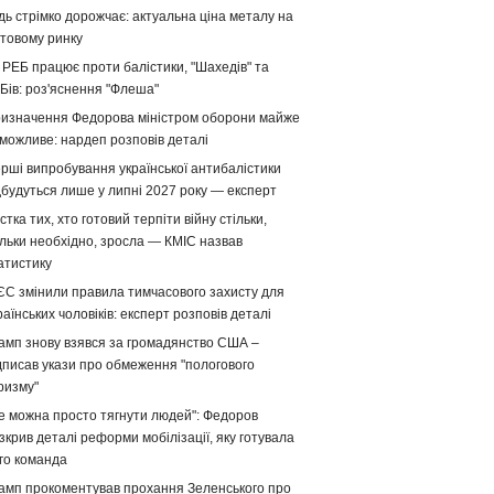
дь стрімко дорожчає: актуальна ціна металу на
ітовому ринку
 РЕБ працює проти балістики, "Шахедів" та
Бів: роз'яснення "Флеша"
изначення Федорова міністром оборони майже
можливе: нардеп розповів деталі
рші випробування української антибалістики
дбудуться лише у липні 2027 року — експерт
стка тих, хто готовий терпіти війну стільки,
ільки необхідно, зросла — КМІС назвав
атистику
ЄС змінили правила тимчасового захисту для
раїнських чоловіків: експерт розповів деталі
амп знову взявся за громадянство США –
дписав укази про обмеження "пологового
ризму"
е можна просто тягнути людей": Федоров
зкрив деталі реформи мобілізації, яку готувала
го команда
амп прокоментував прохання Зеленського про