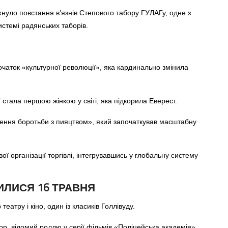
хнуло повстання в’язнів Степового табору ГУЛАГу, одне з
стемі радянських таборів.
чаток «культурної революції», яка кардинально змінила
стала першою жінкою у світі, яка підкорила Еверест.
ення боротьби з пияцтвом», який започаткував масштабну
ї організації торгівлі, інтегрувавшись у глобальну систему
ИЛИСЯ 16 ТРАВНЯ
атру і кіно, один із класиків Голлівуду.
р, відомий роллю у серії фільмів «Поліцейська академія».