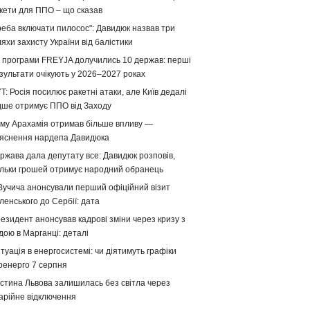
кети для ППО – що сказав
реба включати пилосос": Давидюк назвав три
яхи захисту України від балістики
 програми FREYJA долучились 10 держав: перші
зультати очікують у 2026–2027 роках
T: Росія посилює ракетні атаки, але Київ дедалі
дше отримує ППО від Заходу
му Арахамія отримав більше впливу —
яснення нардепа Давидюка
ржава дала депутату все: Давидюк розповів,
ільки грошей отримує народний обранець
Вучича анонсували перший офіційний візит
ленського до Сербії: дата
езидент анонсував кадрові зміни через кризу з
дою в Марганці: деталі
туація в енергосистемі: чи діятимуть графіки
ренерго 7 серпня
стина Львова залишилась без світла через
арійне відключення