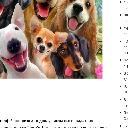
У 
пр
Ви
по
Ук
ре
«И
ре
св
По
Ук
В 
др
Ро
За
Вт
пе
Re
Са
графій, історикам та дослідникам життя видатних
12
ння історичної пам’яті та документування людських доль