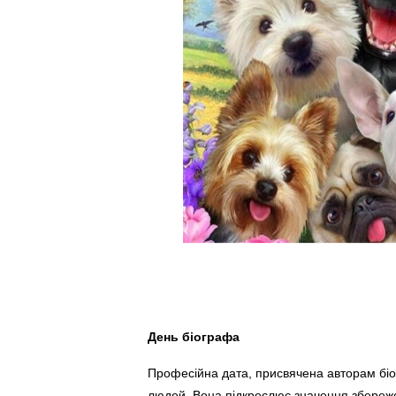
День біографа
Професійна дата, присвячена авторам біо
людей. Вона підкреслює значення збереже