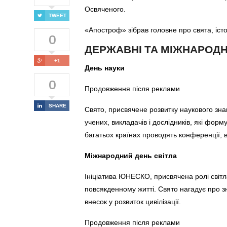
Освяченого.
TWEET
«Апостроф» зібрав головне про свята, істор
0
ДЕРЖАВНІ ТА МІЖНАРОДН
+1
День науки
0
Продовження після реклами
SHARE
Свято, присвячене розвитку наукового зна
учених, викладачів і дослідників, які форм
багатьох країнах проводять конференції, ві
Міжнародний день світла
Ініціатива ЮНЕСКО, присвячена ролі світла 
повсякденному житті. Свято нагадує про зн
внесок у розвиток цивілізації.
Продовження після реклами