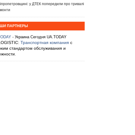
іпропетровщині: у ДТЕК попередили про тривалі
монти
ШИ ПАРТНЕРЫ
TODAY
- Украина Сегодня UA.TODAY
LOGISTIC:
Транспортная компания
с
оким стандартом обслуживания и
ежности.