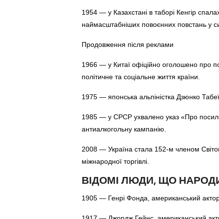
1954 — у Казахстані в таборі Кенгір спала
наймасштабніших повоєнних повстань у си
Продовження після реклами
1966 — у Китаї офіційно оголошено про по
політичне та соціальне життя країни.
1975 — японська альпіністка Дзюнко Табеї 
1985 — у СРСР ухвалено указ «Про посил
антиалкогольну кампанію.
2008 — Україна стала 152-м членом Світово
міжнародної торгівлі.
ВІДОМІ ЛЮДИ, ЩО НАРОД
1905 — Генрі Фонда, американський актор те
1917 — Джордж Гейнс, американський акто