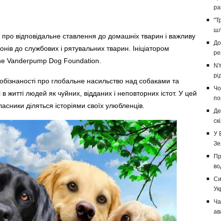
ра
"Т
шл
 про відповідальне ставлення до домашніх тварин і важливу
До
онів до службових і рятувальних тварин. Ініціатором
ре
The Vanderpump Dog Foundation.
NY
рі
бізнаності про глобальне насильство над собаками та
Чо
в житті людей як чуйних, відданих і неповторних істот. У цей
по
ласники діляться історіями своїх улюбленців.
Де
ск
У 
Зе
Пр
во
Си
Ук
Ча
ав