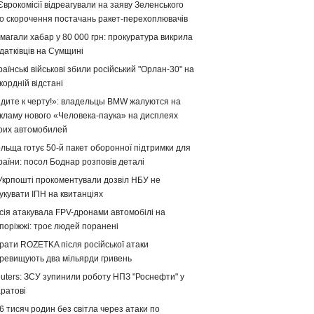
Єврокомісії відреагували на заяву Зеленського
о скорочення постачань ракет-перехоплювачів
магали хабар у 80 000 грн: прокуратура викрила
датківців на Сумщині
раїнські військові збили російський "Орлан-30" на
кордній відстані
дите к черту!»: владельцы BMW жалуются на
кламу нового «Человека-паука» на дисплеях
оих автомобилей
льща готує 50-й пакет оборонної підтримки для
раїни: посол Боднар розповів деталі
Укрпошті прокоментували дозвіл НБУ не
укувати ІПН на квитанціях
сія атакувала FPV-дронами автомобілі на
поріжжі: троє людей поранені
рати ROZETKA після російської атаки
ревищують два мільярди гривень
uters: ЗСУ зупинили роботу НПЗ "Роснефти" у
ратові
6 тисяч родин без світла через атаки по