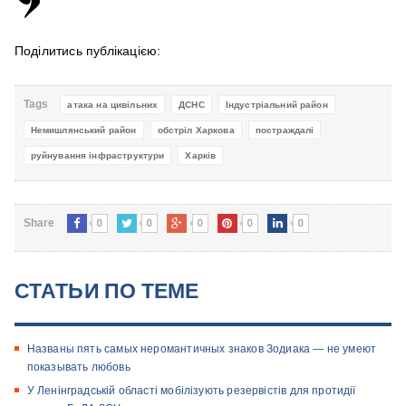
Поділитись публікацією:
Tags
атака на цивільних
ДСНС
Індустріальний район
Немишлянський район
обстріл Харкова
постраждалі
руйнування інфраструктури
Харків
0
0
0
0
0
Share
СТАТЬИ ПО ТЕМЕ
Названы пять самых неромантичных знаков Зодиака — не умеют
показывать любовь
У Ленінградській області мобілізують резервістів для протидії