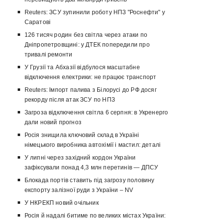
Reuters: ЗСУ зупинили роботу НПЗ "Роснефти" у
Саратові
126 тисяч родин без світла через атаки по
Дніпропетровщині: у ДТЕК попередили про
тривалі ремонти
У Грузії та Абхазії відбулося масштабне
відключення електрики: не працює транспорт
Reuters: Імпорт палива з Білорусі до РФ досяг
рекорду після атак ЗСУ по НПЗ
Загроза відключення світла 6 серпня: в Укренерго
дали новий прогноз
Росія знищила ключовий склад в Україні
німецького виробника автохімії і мастил: деталі
У липні через західний кордон України
зафіксували понад 4,3 млн перетинів — ДПСУ
Блокада портів ставить під загрозу половину
експорту залізної руди з України – NV
У НКРЕКП новий очільник
Росія й надалі битиме по великих містах України: