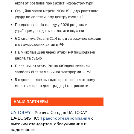
експерт розповів про захист інфраструктури
Офіційна заява мережі NOVUS щодо ракетного
удару по логістичному центру компанії
Продаж овочів із городу у 2026 році: коли
українцям доведеться платити податки
ЄС спрямує Україні €1,4 млрд за рахунок доходів
від заморожених активів РФ
На Миколаївщині через атаки РФ пошкоджені
школа та судно
Після нічної атаки РФ на Київщині виявили
загиблих біля залізничної платформи — УЗ
5 серпня — яке сьогодні церковне свято, кому
моляться цього дня, традиції та прикмети
НАШИ ПАРТНЕРЫ
UA.TODAY
- Украина Сегодня UA.TODAY
EA-LOGISTIC:
Транспортная компания
с
высоким стандартом обслуживания и
надежности.