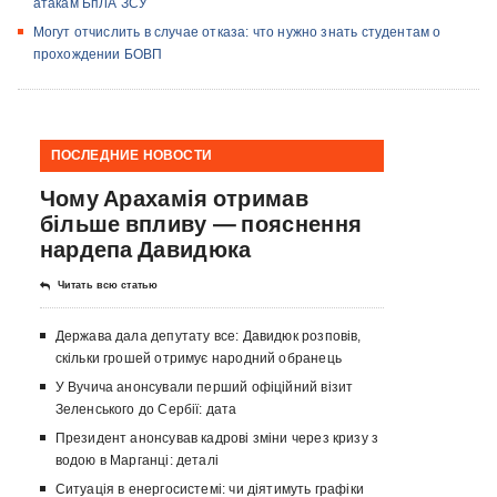
атакам БпЛА ЗСУ
Могут отчислить в случае отказа: что нужно знать студентам о
прохождении БОВП
ПОСЛЕДНИЕ НОВОСТИ
Чому Арахамія отримав
більше впливу — пояснення
нардепа Давидюка
Читать всю статью
Держава дала депутату все: Давидюк розповів,
скільки грошей отримує народний обранець
У Вучича анонсували перший офіційний візит
Зеленського до Сербії: дата
Президент анонсував кадрові зміни через кризу з
водою в Марганці: деталі
Ситуація в енергосистемі: чи діятимуть графіки