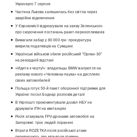
Укренерго 7 серпня
Частина Львова залишилась без світла через
аварійне відключення
У Єврокомісії відреагували на заяву Зеленського
про скорочення постачань ракет-перехоплювачів
Вимагали хабар у 80 000 грн: прокуратура
викрила податківців на Сумщині
Українські військові збили російський "Орлан-30"
на рекордній відстані
«Идите к черту!»: владельцы BMW жалуются на
рекламу нового «Человека-паука» на дисплеях
своих автомобилей
Польща готує 50-й пакет оборонної підтримки для
України: посол Боднар розповів деталі
В Укрпошті прокоментували дозвіл НБУ не
друкувати ІПН на квитанціях
Росія атакувала FPV-дронами автомобілі на
Запоріжжі: троє людей поранені
Втрати ROZETKA після російської атаки
перевищують два мільярди гривень