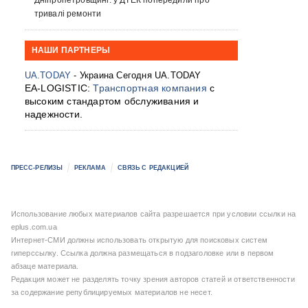
Дніпропетровщині: у ДТЕК попередили про
тривалі ремонти
НАШИ ПАРТНЕРЫ
UA.TODAY
- Украина Сегодня UA.TODAY
EA-LOGISTIC:
Транспортная компания
с
высоким стандартом обслуживания и
надежности.
ПРЕСС-РЕЛИЗЫ
РЕКЛАМА
СВЯЗЬ С РЕДАКЦИЕЙ
Использование любых материалов сайта разрешается при условии ссылки на
eplus.com.ua
Интернет-СМИ должны использовать открытую для поисковых систем
гиперссылку. Ссылка должна размещаться в подзаголовке или в первом
абзаце материала.
Редакция может не разделять точку зрения авторов статей и ответственности
за содержание републицируемых материалов не несет.