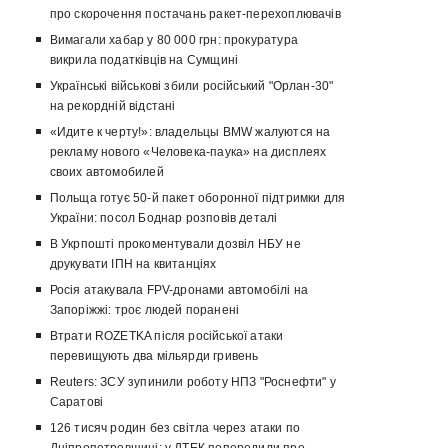
про скорочення постачань ракет-перехоплювачів
Вимагали хабар у 80 000 грн: прокуратура
викрила податківців на Сумщині
Українські військові збили російський "Орлан-30"
на рекордній відстані
«Идите к черту!»: владельцы BMW жалуются на
рекламу нового «Человека-паука» на дисплеях
своих автомобилей
Польща готує 50-й пакет оборонної підтримки для
України: посол Боднар розповів деталі
В Укрпошті прокоментували дозвіл НБУ не
друкувати ІПН на квитанціях
Росія атакувала FPV-дронами автомобілі на
Запоріжжі: троє людей поранені
Втрати ROZETKA після російської атаки
перевищують два мільярди гривень
Reuters: ЗСУ зупинили роботу НПЗ "Роснефти" у
Саратові
126 тисяч родин без світла через атаки по