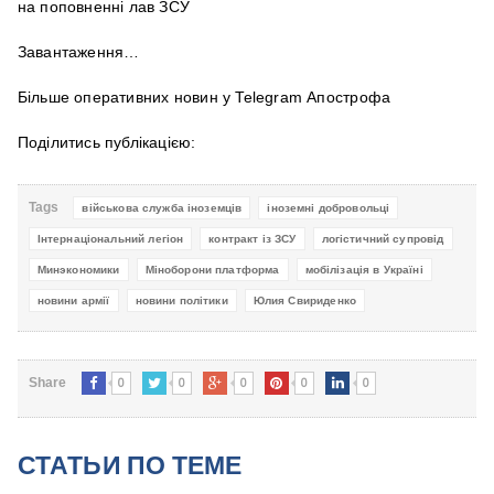
на поповненні лав ЗСУ
Завантаження…
Більше оперативних новин у Telegram Апострофа
Поділитись публікацією:
Tags
військова служба іноземців
іноземні добровольці
Інтернаціональний легіон
контракт із ЗСУ
логістичний супровід
Минэкономики
Міноборони платформа
мобілізація в Україні
новини армії
новини політики
Юлия Свириденко
0
0
0
0
0
Share
СТАТЬИ ПО ТЕМЕ