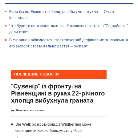
Если бы по Европе так били, она бы уже потухла — Ольга
Кошарная
Что будет с остатками льгот на банковских счетах: в "Ощадбанке"
дали ответ
В Украине наблюдается стратегический дефицит металлолома, а
его экспорт стремительно растет – эксперт
ПОСЛЕДНИЕ НОВОСТИ
"Сувенір" із фронту: на
Рівненщині в руках 22-річного
хлопця вибухнула граната
Читать всю статью
Die Welt: розгром складів Wildberries може
спричинити хвилю банкрутств у Росії