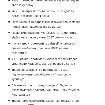
Мідь стрімко дорожчає: актуальна ціна металу на
світовому ринку
Як РЕБ працює проти балістики, "Шахедів" та
КАБів: роз'яснення "Флеша"
Призначення Федорова міністром оборони майже
неможливе: нардеп розповів деталі
Перші випробування української антибалістики
відбудуться лише у липні 2027 року — експерт
Частка тих, хто готовий терпіти війну стільки,
скільки необхідно, зросла — КМІС назвав
статистику
У ЄС змінили правила тимчасового захисту для
українських чоловіків: експерт розповів деталі
Трамп знову взявся за громадянство США –
підписав укази про обмеження "пологового
туризму"
"Не можна просто тягнути людей": Федоров
розкрив деталі реформи мобілізації, яку готувала
його команда
Трамп прокоментував прохання Зеленського про