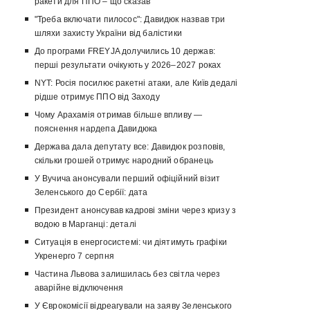
ракети для ППО – що сказав
"Треба включати пилосос": Давидюк назвав три
шляхи захисту України від балістики
До програми FREYJA долучились 10 держав:
перші результати очікують у 2026–2027 роках
NYT: Росія посилює ракетні атаки, але Київ дедалі
рідше отримує ППО від Заходу
Чому Арахамія отримав більше впливу —
пояснення нардепа Давидюка
Держава дала депутату все: Давидюк розповів,
скільки грошей отримує народний обранець
У Вучича анонсували перший офіційний візит
Зеленського до Сербії: дата
Президент анонсував кадрові зміни через кризу з
водою в Марганці: деталі
Ситуація в енергосистемі: чи діятимуть графіки
Укренерго 7 серпня
Частина Львова залишилась без світла через
аварійне відключення
У Єврокомісії відреагували на заяву Зеленського