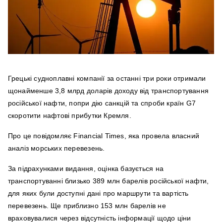
Грецькі судноплавні компанії за останні три роки отримали
щонайменше 3,8 млрд доларів доходу від транспортування
російської нафти, попри дію санкцій та спроби країн G7
скоротити нафтові прибутки Кремля.
Про це повідомляє Financial Times, яка провела власний
аналіз морських перевезень.
За підрахунками видання, оцінка базується на
транспортуванні близько 389 млн барелів російської нафти,
для яких були доступні дані про маршрути та вартість
перевезень. Ще приблизно 153 млн барелів не
враховувалися через відсутність інформації щодо ціни