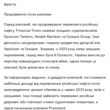
фрахту.
Продовження після реклами
Серед компаній, які продовжували перевозити російську
нафту, Financial Times називає грецьких судновласників
Dynacom Tankers, Stealth Maritime та Onassis Group. Їхня
діяльність неодноразово ставала предметом дискусій між
Україною та Грецією. Зокрема, у 2023 році низку грецьких
перевізників, серед яких була й Dynacom, Україна внесла до
переліку міжнародних спонсорів війни, однак пізніше ці
компанії були виключені зі списку.
За інформацією видання, із двадцяти компаній, які отримали
найбільші доходи від перевезення російської нафти після
запровадження цінових обмежень у червні 2023 року, вісім є
грецькими. Інші позиції займають переважно російські
державні або пов’язані з ними судноплавні оператори, а
також гонконзька компанія Prominent.