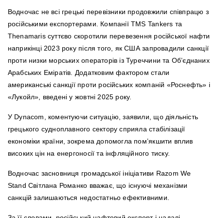
Водночас не всі грецькі перевізники продовжили співпрацю з
російськими експортерами. Компанії TMS Tankers та
Thenamaris суттєво скоротили перевезення російської нафти
наприкінці 2023 року після того, як США запровадили санкції
проти низки морських операторів із Туреччини та Об’єднаних
Арабських Еміратів. Додатковим фактором стали
американські санкції проти російських компаній «Роснефть» і
«Лукойл», введені у жовтні 2025 року.
У Dynacom, коментуючи ситуацію, заявили, що діяльність
грецького судноплавного сектору сприяла стабілізації
економіки країни, зокрема допомогла пом’якшити вплив
високих цін на енергоносії та інфляційного тиску.
Водночас засновниця громадської ініціативи Razom We
Stand Світлана Романко вважає, що існуючі механізми
санкцій залишаються недостатньо ефективними.
За її словами, російський нафтовий експорт і надалі