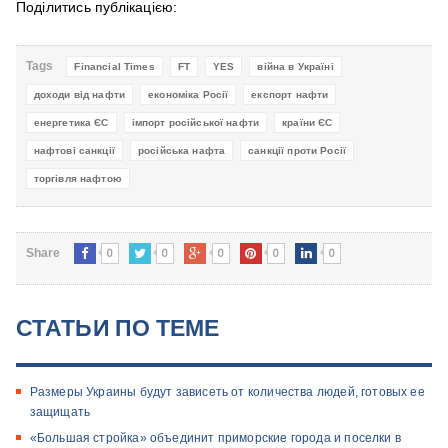
Поділитись публікацією:
Tags
Financial Times
FT
YES
війна в Україні
доходи від нафти
економіка Росії
експорт нафти
енергетика ЄС
імпорт російської нафти
країни ЄС
нафтові санкції
російська нафта
санкції проти Росії
торгівля нафтою
0
0
0
0
0
Share
СТАТЬИ ПО ТЕМЕ
Размеры Украины будут зависеть от количества людей, готовых ее
защищать
«Большая стройка» объединит приморские города и поселки в