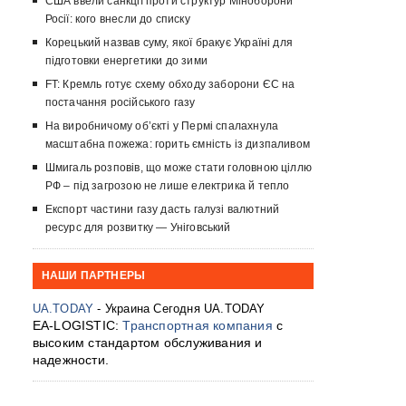
США ввели санкції проти структур Міноборони
Росії: кого внесли до списку
Корецький назвав суму, якої бракує Україні для
підготовки енергетики до зими
FT: Кремль готує схему обходу заборони ЄС на
постачання російського газу
На виробничому об’єкті у Пермі спалахнула
масштабна пожежа: горить ємність із дизпаливом
Шмигаль розповів, що може стати головною ціллю
РФ – під загрозою не лише електрика й тепло
Експорт частини газу дасть галузі валютний
ресурс для розвитку — Уніговський
НАШИ ПАРТНЕРЫ
UA.TODAY
- Украина Сегодня UA.TODAY
EA-LOGISTIC:
Транспортная компания
с
высоким стандартом обслуживания и
надежности.