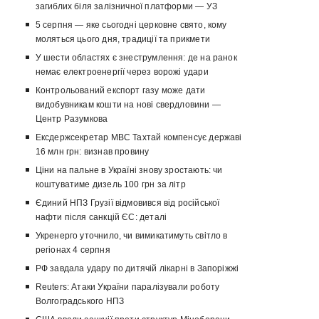
загиблих біля залізничної платформи — УЗ
5 серпня — яке сьогодні церковне свято, кому
моляться цього дня, традиції та прикмети
У шести областях є знеструмлення: де на ранок
немає електроенергії через ворожі удари
Контрольований експорт газу може дати
видобувникам кошти на нові свердловини —
Центр Разумкова
Ексдержсекретар МВС Тахтай компенсує державі
16 млн грн: визнав провину
Ціни на пальне в Україні знову зростають: чи
коштуватиме дизель 100 грн за літр
Єдиний НПЗ Грузії відмовився від російської
нафти після санкцій ЄС: деталі
Укренерго уточнило, чи вимикатимуть світло в
регіонах 4 серпня
РФ завдала удару по дитячій лікарні в Запоріжжі
Reuters: Атаки України паралізували роботу
Волгоградського НПЗ