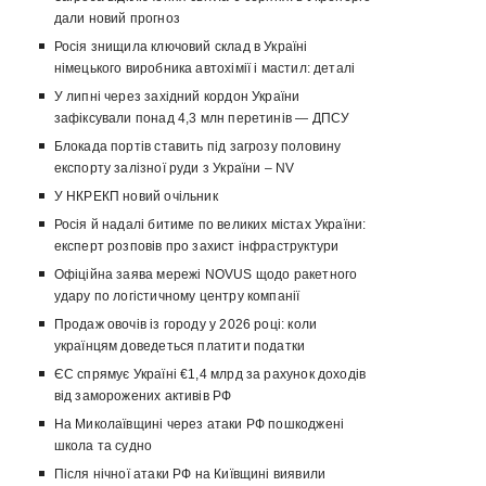
дали новий прогноз
Росія знищила ключовий склад в Україні
німецького виробника автохімії і мастил: деталі
У липні через західний кордон України
зафіксували понад 4,3 млн перетинів — ДПСУ
Блокада портів ставить під загрозу половину
експорту залізної руди з України – NV
У НКРЕКП новий очільник
Росія й надалі битиме по великих містах України:
експерт розповів про захист інфраструктури
Офіційна заява мережі NOVUS щодо ракетного
удару по логістичному центру компанії
Продаж овочів із городу у 2026 році: коли
українцям доведеться платити податки
ЄС спрямує Україні €1,4 млрд за рахунок доходів
від заморожених активів РФ
На Миколаївщині через атаки РФ пошкоджені
школа та судно
Після нічної атаки РФ на Київщині виявили