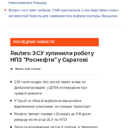
Николаевскую Ривьеру
Вопрос поставят ребром: СМИ рассказали о последствиях схем с
активисткой Король для замминистра инфраструктуры Васькова
ПОСЛЕДНИЕ НОВОСТИ
Reuters: ЗСУ зупинили роботу
НПЗ "Роснефти" у Саратові
Читать всю статью
126 тисяч родин без світла через атаки по
Дніпропетровщині: у ДТЕК попередили про
тривалі ремонти
У Грузії та Абхазії відбулося масштабне
відключення електрики: не працює транспорт
Reuters: Імпорт палива з Білорусі до РФ досяг
рекорду після атак ЗСУ по НПЗ
Загроза відключення світла 6 серпня: в Укренерго