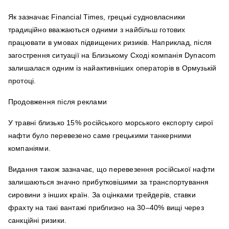
Як зазначає Financial Times, грецькі судновласники
традиційно вважаються одними з найбільш готових
працювати в умовах підвищених ризиків. Наприклад, після
загострення ситуації на Близькому Сході компанія Dynacom
залишалася одним із найактивніших операторів в Ормузькій
протоці.
Продовження після реклами
У травні близько 15% російського морського експорту сирої
нафти було перевезено саме грецькими танкерними
компаніями.
Видання також зазначає, що перевезення російської нафти
залишаються значно прибутковішими за транспортування
сировини з інших країн. За оцінками трейдерів, ставки
фрахту на такі вантажі приблизно на 30–40% вищі через
санкційні ризики.