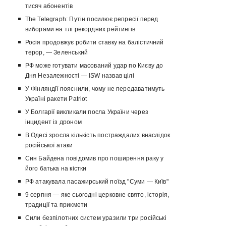
тисяч абонентів
The Telegraph: Путін посилює репресії перед
виборами на тлі рекордних рейтингів
Росія продовжує робити ставку на балістичний
терор, — Зеленський
РФ може готувати масований удар по Києву до
Дня Незалежності — ISW назвав цілі
У Фінляндії пояснили, чому не передаватимуть
Україні ракети Patriot
У Болгарії викликали посла України через
інцидент із дроном
В Одесі зросла кількість постраждалих внаслідок
російської атаки
Син Байдена повідомив про поширення раку у
його батька на кістки
РФ атакувала пасажирський поїзд "Суми — Київ"
9 серпня — яке сьогодні церковне свято, історія,
традиції та прикмети
Сили безпілотних систем уразили три російські