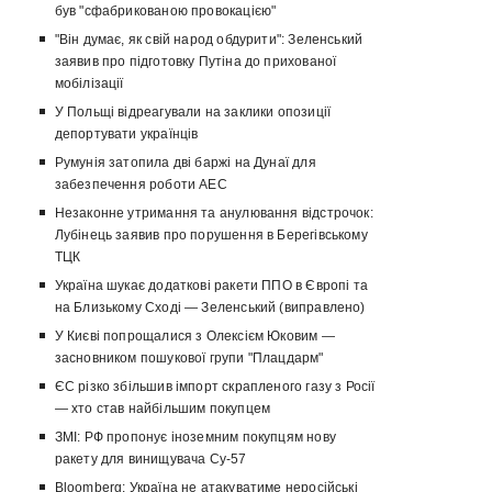
був "сфабрикованою провокацією"
"Він думає, як свій народ обдурити": Зеленський
заявив про підготовку Путіна до прихованої
мобілізації
У Польщі відреагували на заклики опозиції
депортувати українців
Румунія затопила дві баржі на Дунаї для
забезпечення роботи АЕС
Незаконне утримання та анулювання відстрочок:
Лубінець заявив про порушення в Берегівському
ТЦК
Україна шукає додаткові ракети ППО в Європі та
на Близькому Сході — Зеленський (виправлено)
У Києві попрощалися з Олексієм Юковим —
засновником пошукової групи "Плацдарм"
ЄС різко збільшив імпорт скрапленого газу з Росії
— хто став найбільшим покупцем
ЗМІ: РФ пропонує іноземним покупцям нову
ракету для винищувача Су-57
Bloomberg: Україна не атакуватиме неросійські