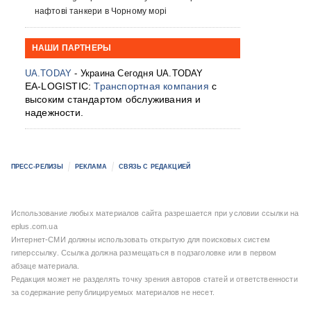
нафтові танкери в Чорному морі
НАШИ ПАРТНЕРЫ
UA.TODAY
- Украина Сегодня UA.TODAY
EA-LOGISTIC:
Транспортная компания
с
высоким стандартом обслуживания и
надежности.
ПРЕСС-РЕЛИЗЫ
РЕКЛАМА
СВЯЗЬ С РЕДАКЦИЕЙ
Использование любых материалов сайта разрешается при условии ссылки на
eplus.com.ua
Интернет-СМИ должны использовать открытую для поисковых систем
гиперссылку. Ссылка должна размещаться в подзаголовке или в первом
абзаце материала.
Редакция может не разделять точку зрения авторов статей и ответственности
за содержание републицируемых материалов не несет.