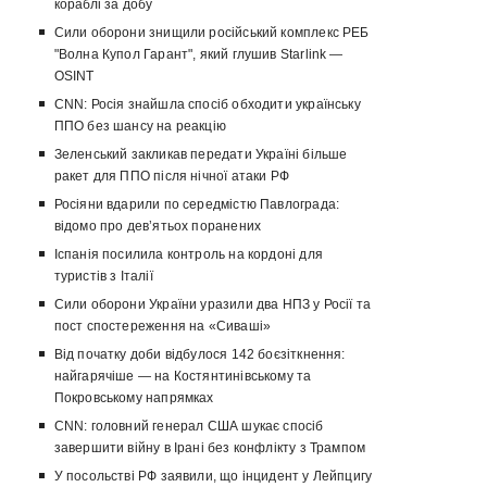
кораблі за добу
Сили оборони знищили російський комплекс РЕБ
"Волна Купол Гарант", який глушив Starlink —
OSINT
CNN: Росія знайшла спосіб обходити українську
ППО без шансу на реакцію
Зеленський закликав передати Україні більше
ракет для ППО після нічної атаки РФ
Росіяни вдарили по середмістю Павлограда:
відомо про девʼятьох поранених
Іспанія посилила контроль на кордоні для
туристів з Італії
Сили оборони України уразили два НПЗ у Росії та
пост спостереження на «Сиваші»
Від початку доби відбулося 142 боєзіткнення:
найгарячіше — на Костянтинівському та
Покровському напрямках
CNN: головний генерал США шукає спосіб
завершити війну в Ірані без конфлікту з Трампом
У посольстві РФ заявили, що інцидент у Лейпцигу