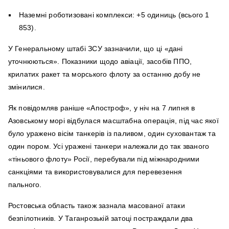
Наземні роботизовані комплекси: +5 одиниць (всього 1
853).
У Генеральному штабі ЗСУ зазначили, що ці «дані
уточнюються». Показники щодо авіації, засобів ППО,
крилатих ракет та морського флоту за останню добу не
змінилися.
Як повідомляв раніше «Апостроф», у ніч на 7 липня в
Азовському морі відбулася масштабна операція, під час якої
було уражено вісім танкерів із паливом, один суховантаж та
один пором. Усі уражені танкери належали до так званого
«тіньового флоту» Росії, перебували під міжнародними
санкціями та використовувалися для перевезення
пального.
Ростовська область також зазнала масованої атаки
безпілотників. У Таганрозькій затоці постраждали два