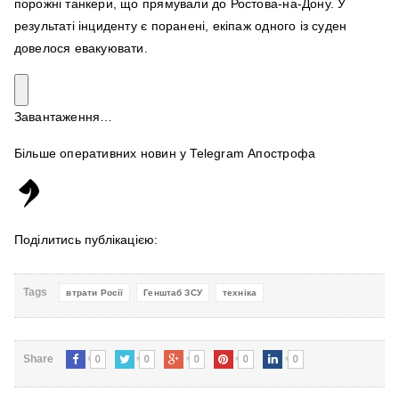
порожні танкери, що прямували до Ростова-на-Дону. У
результаті інциденту є поранені, екіпаж одного із суден
довелося евакуювати.
Завантаження…
Більше оперативних новин у Telegram Апострофа
Поділитись публікацією:
Tags
втрати Росії
Генштаб ЗСУ
техніка
0
0
0
0
0
Share