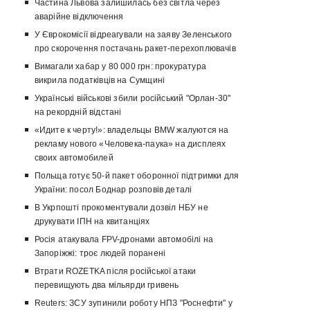
Частина Львова залишилась без світла через
аварійне відключення
У Єврокомісії відреагували на заяву Зеленського
про скорочення постачань ракет-перехоплювачів
Вимагали хабар у 80 000 грн: прокуратура
викрила податківців на Сумщині
Українські військові збили російський "Орлан-30"
на рекордній відстані
«Идите к черту!»: владельцы BMW жалуются на
рекламу нового «Человека-паука» на дисплеях
своих автомобилей
Польща готує 50-й пакет оборонної підтримки для
України: посол Боднар розповів деталі
В Укрпошті прокоментували дозвіл НБУ не
друкувати ІПН на квитанціях
Росія атакувала FPV-дронами автомобілі на
Запоріжжі: троє людей поранені
Втрати ROZETKA після російської атаки
перевищують два мільярди гривень
Reuters: ЗСУ зупинили роботу НПЗ "Роснефти" у