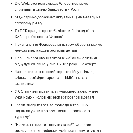
Die Welt: розгром складів Wildberries може
спричинити хвилю банкрутств у Росії
Мідь стрімко дорожчає: актуальна ціна металу на
світовому ринку
Як РЕБ працює проти балістики, "Шахедів" та
КАБів: роз'яснення "Флеша"
Призначення Федорова міністром оборони майже
неможливе: нардеп розповів деталі
Перші випробування української антибалістики
відбудуться лише у липні 2027 року — експерт
Частка тих, хто готовий терпіти війну стільки,
скільки необхідно, зросла — КМІС назвав
статистику
У ЄС змінили правила тимчасового захисту для
українських чоловіків: експерт розповів деталі
Трамп знову взявся за громадянство США –
підписав укази про обмеження "пологового
туризму"
"Не можна просто тягнути людей": Федоров
розкрив деталі реформи мобілізації, яку готувала