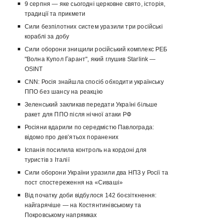
9 серпня — яке сьогодні церковне свято, історія,
традиції та прикмети
Сили безпілотних систем уразили три російські
кораблі за добу
Сили оборони знищили російський комплекс РЕБ
"Волна Купол Гарант", який глушив Starlink —
OSINT
CNN: Росія знайшла спосіб обходити українську
ППО без шансу на реакцію
Зеленський закликав передати Україні більше
ракет для ППО після нічної атаки РФ
Росіяни вдарили по середмістю Павлограда:
відомо про девʼятьох поранених
Іспанія посилила контроль на кордоні для
туристів з Італії
Сили оборони України уразили два НПЗ у Росії та
пост спостереження на «Сиваші»
Від початку доби відбулося 142 боєзіткнення:
найгарячіше — на Костянтинівському та
Покровському напрямках