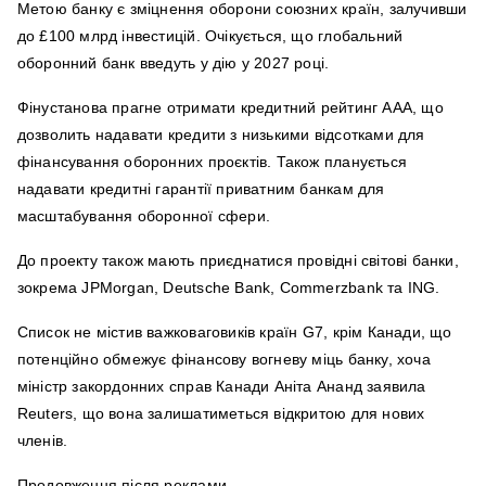
Метою банку є зміцнення оборони союзних країн, залучивши
до £100 млрд інвестицій. Очікується, що глобальний
оборонний банк введуть у дію у 2027 році.
Фінустанова прагне отримати кредитний рейтинг ААА, що
дозволить надавати кредити з низькими відсотками для
фінансування оборонних проєктів. Також планується
надавати кредитні гарантії приватним банкам для
масштабування оборонної сфери.
До проекту також мають приєднатися провідні світові банки,
зокрема JPMorgan, Deutsche Bank, Commerzbank та ING.
Список не містив важковаговиків країн G7, крім Канади, що
потенційно обмежує фінансову вогневу міць банку, хоча
міністр закордонних справ Канади Аніта Ананд заявила
Reuters, що вона залишатиметься відкритою для нових
членів.
Продовження після реклами