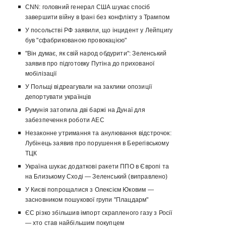
CNN: головний генерал США шукає спосіб
завершити війну в Ірані без конфлікту з Трампом
У посольстві РФ заявили, що інцидент у Лейпцигу
був "сфабрикованою провокацією"
"Він думає, як свій народ обдурити": Зеленський
заявив про підготовку Путіна до прихованої
мобілізації
У Польщі відреагували на заклики опозиції
депортувати українців
Румунія затопила дві баржі на Дунаї для
забезпечення роботи АЕС
Незаконне утримання та анулювання відстрочок:
Лубінець заявив про порушення в Берегівському
ТЦК
Україна шукає додаткові ракети ППО в Європі та
на Близькому Сході — Зеленський (виправлено)
У Києві попрощалися з Олексієм Юковим —
засновником пошукової групи "Плацдарм"
ЄС різко збільшив імпорт скрапленого газу з Росії
— хто став найбільшим покупцем