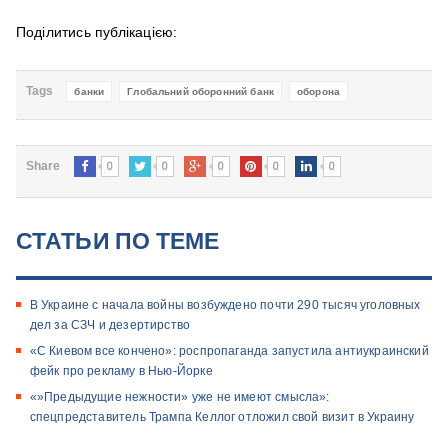
Поділитись публікацією:
Tags
банки
Глобальний оборонний банк
оборона
0
0
0
0
0
Share
СТАТЬИ ПО ТЕМЕ
В Украине с начала войны возбуждено почти 290 тысяч уголовных
дел за СЗЧ и дезертирство
«С Киевом все кончено»: роспропаганда запустила антиукраинский
фейк про рекламу в Нью-Йорке
«»Предыдущие нежности» уже не имеют смысла»:
спецпредставитель Трампа Келлог отложил свой визит в Украину