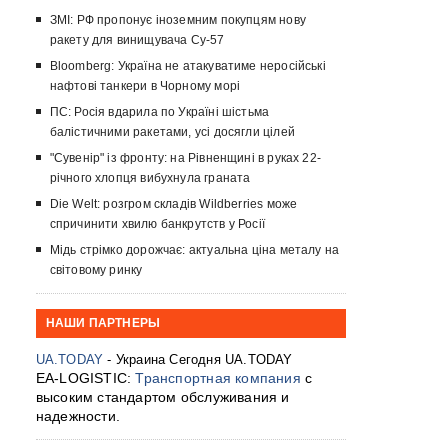
ЗМІ: РФ пропонує іноземним покупцям нову
ракету для винищувача Су-57
Bloomberg: Україна не атакуватиме неросійські
нафтові танкери в Чорному морі
ПС: Росія вдарила по Україні шістьма
балістичними ракетами, усі досягли цілей
"Сувенір" із фронту: на Рівненщині в руках 22-
річного хлопця вибухнула граната
Die Welt: розгром складів Wildberries може
спричинити хвилю банкрутств у Росії
Мідь стрімко дорожчає: актуальна ціна металу на
світовому ринку
НАШИ ПАРТНЕРЫ
UA.TODAY
- Украина Сегодня UA.TODAY
EA-LOGISTIC:
Транспортная компания
с
высоким стандартом обслуживания и
надежности.