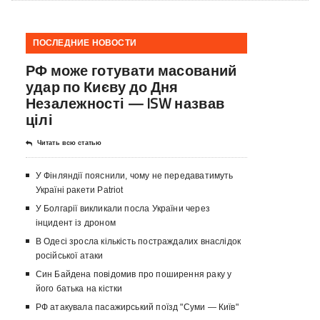
ПОСЛЕДНИЕ НОВОСТИ
РФ може готувати масований
удар по Києву до Дня
Незалежності — ISW назвав
цілі
Читать всю статью
У Фінляндії пояснили, чому не передаватимуть
Україні ракети Patriot
У Болгарії викликали посла України через
інцидент із дроном
В Одесі зросла кількість постраждалих внаслідок
російської атаки
Син Байдена повідомив про поширення раку у
його батька на кістки
РФ атакувала пасажирський поїзд "Суми — Київ"