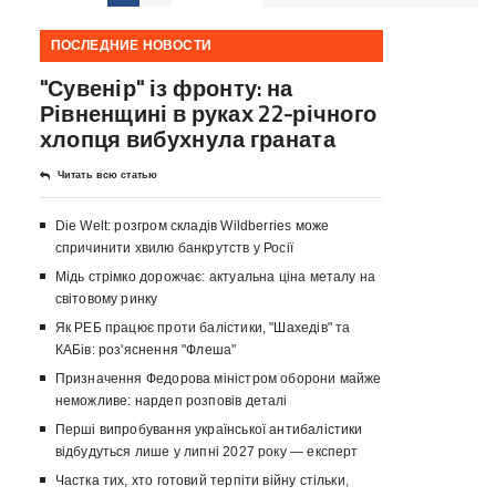
ПОСЛЕДНИЕ НОВОСТИ
"Сувенір" із фронту: на
Рівненщині в руках 22-річного
хлопця вибухнула граната
Читать всю статью
Die Welt: розгром складів Wildberries може
спричинити хвилю банкрутств у Росії
Мідь стрімко дорожчає: актуальна ціна металу на
світовому ринку
Як РЕБ працює проти балістики, "Шахедів" та
КАБів: роз'яснення "Флеша"
Призначення Федорова міністром оборони майже
неможливе: нардеп розповів деталі
Перші випробування української антибалістики
відбудуться лише у липні 2027 року — експерт
Частка тих, хто готовий терпіти війну стільки,