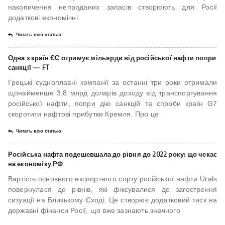
накопичення непроданих запасів створюють для Росії
додаткові економічні
Читать всю статью
Одна з країн ЄС отримує мільярди від російської нафти попри
санкції — FT
Грецькі судноплавні компанії за останні три роки отримали
щонайменше 3,8 млрд доларів доходу від транспортування
російської нафти, попри дію санкцій та спроби країн G7
скоротити нафтові прибутки Кремля. Про це
Читать всю статью
Російська нафта подешевшала до рівня до 2022 року: що чекає
на економіку РФ
Вартість основного експортного сорту російської нафти Urals
повернулася до рівнів, які фіксувалися до загострення
ситуації на Близькому Сході. Це створює додатковий тиск на
державні фінанси Росії, що вже зазнають значного