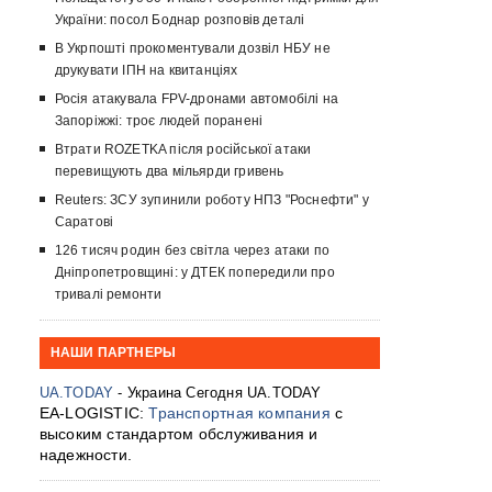
України: посол Боднар розповів деталі
В Укрпошті прокоментували дозвіл НБУ не
друкувати ІПН на квитанціях
Росія атакувала FPV-дронами автомобілі на
Запоріжжі: троє людей поранені
Втрати ROZETKA після російської атаки
перевищують два мільярди гривень
Reuters: ЗСУ зупинили роботу НПЗ "Роснефти" у
Саратові
126 тисяч родин без світла через атаки по
Дніпропетровщині: у ДТЕК попередили про
тривалі ремонти
НАШИ ПАРТНЕРЫ
UA.TODAY
- Украина Сегодня UA.TODAY
EA-LOGISTIC:
Транспортная компания
с
высоким стандартом обслуживания и
надежности.