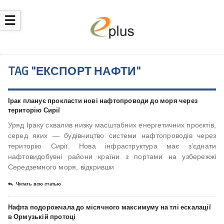
☰
TAG "ЕКСПОРТ НАФТИ"
Ірак планує прокласти нові нафтопроводи до моря через
територію Сирії
Уряд Іраку схвалив низку масштабних енергетичних проєктів,
серед яких — будівництво системи нафтопроводів через
територію Сирії. Нова інфраструктура має з’єднати
нафтовидобувні райони країни з портами на узбережжі
Середземного моря, відкривши
Читать всю статью
Нафта подорожчала до місячного максимуму на тлі ескалації
в Ормузькій протоці