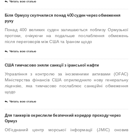
Читать всю статью
Біля Ормузу скупчилися понад 400 суден через обмеження
руху
Понад 400 великих суден залишаються поблизу Ормузької
протоки, очікуючи на подальше послаблення обмежень
після переговорів між США та Іраном щодо
Читать всю статью
США тимчасово зняли санкції з іранської нафти
Управління з контролю за іноземними активами (OFAC)
Міністерства фінансів США оприлюднило нову генеральну
ліцензію, яка тимчасово послаблює санкційні обмеження
щодо
Читать всю статью
Для танкерів окреслили безпечний коридор проходу через
Ормуз
Об’єднаний центр морської інформації (JMIC) оновив