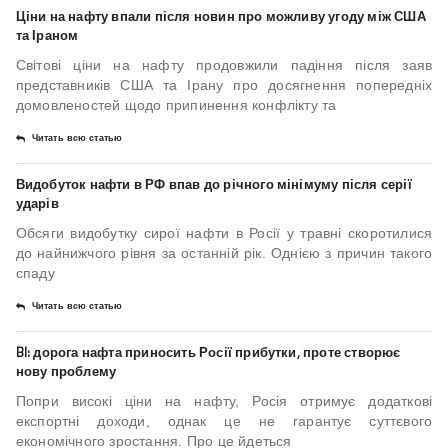
Ціни на нафту впали після новин про можливу угоду між США
та Іраном
Світові ціни на нафту продовжили падіння після заяв
представників США та Ірану про досягнення попередніх
домовленостей щодо припинення конфлікту та
Читать всю статью
Видобуток нафти в РФ впав до річного мінімуму після серії
ударів
Обсяги видобутку сирої нафти в Росії у травні скоротилися
до найнижчого рівня за останній рік. Однією з причин такого
спаду
Читать всю статью
BI: дорога нафта приносить Росії прибутки, проте створює
нову проблему
Попри високі ціни на нафту, Росія отримує додаткові
експортні доходи, однак це не гарантує суттєвого
економічного зростання. Про це йдеться