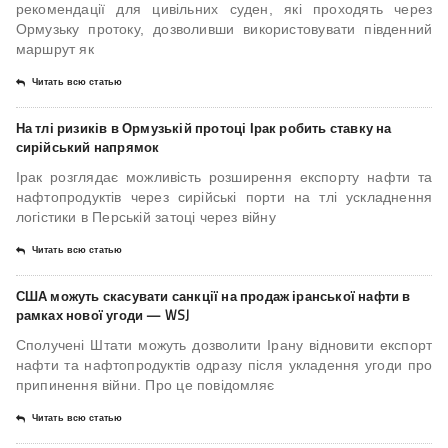
рекомендації для цивільних суден, які проходять через
Ормузьку протоку, дозволивши використовувати південний
маршрут як
Читать всю статью
На тлі ризиків в Ормузькій протоці Ірак робить ставку на
сирійський напрямок
Ірак розглядає можливість розширення експорту нафти та
нафтопродуктів через сирійські порти на тлі ускладнення
логістики в Перській затоці через війну
Читать всю статью
США можуть скасувати санкції на продаж іранської нафти в
рамках нової угоди — WSJ
Сполучені Штати можуть дозволити Ірану відновити експорт
нафти та нафтопродуктів одразу після укладення угоди про
припинення війни. Про це повідомляє
Читать всю статью