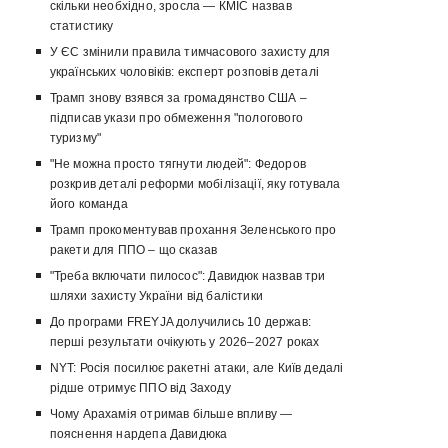
скільки необхідно, зросла — КМІС назвав
статистику
У ЄС змінили правила тимчасового захисту для
українських чоловіків: експерт розповів деталі
Трамп знову взявся за громадянство США –
підписав укази про обмеження "пологового
туризму"
"Не можна просто тягнути людей": Федоров
розкрив деталі реформи мобілізації, яку готувала
його команда
Трамп прокоментував прохання Зеленського про
ракети для ППО – що сказав
"Треба включати пилосос": Давидюк назвав три
шляхи захисту України від балістики
До програми FREYJA долучились 10 держав:
перші результати очікують у 2026–2027 роках
NYT: Росія посилює ракетні атаки, але Київ дедалі
рідше отримує ППО від Заходу
Чому Арахамія отримав більше впливу —
пояснення нардепа Давидюка