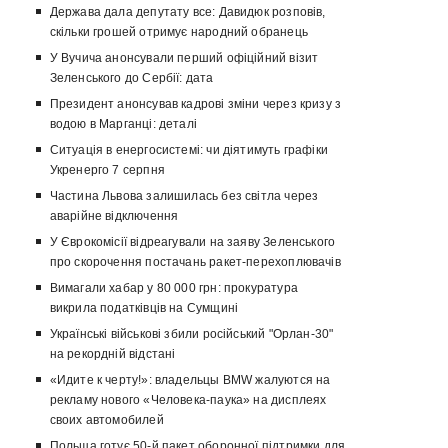
Держава дала депутату все: Давидюк розповів,
скільки грошей отримує народний обранець
У Вучича анонсували перший офіційний візит
Зеленського до Сербії: дата
Президент анонсував кадрові зміни через кризу з
водою в Марганці: деталі
Ситуація в енергосистемі: чи діятимуть графіки
Укренерго 7 серпня
Частина Львова залишилась без світла через
аварійне відключення
У Єврокомісії відреагували на заяву Зеленського
про скорочення постачань ракет-перехоплювачів
Вимагали хабар у 80 000 грн: прокуратура
викрила податківців на Сумщині
Українські військові збили російський "Орлан-30"
на рекордній відстані
«Идите к черту!»: владельцы BMW жалуются на
рекламу нового «Человека-паука» на дисплеях
своих автомобилей
Польща готує 50-й пакет оборонної підтримки для