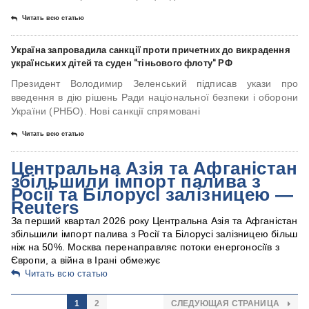
Читать всю статью
Україна запровадила санкції проти причетних до викрадення
українських дітей та суден "тіньового флоту" РФ
Президент Володимир Зеленський підписав укази про
введення в дію рішень Ради національної безпеки і оборони
України (РНБО). Нові санкції спрямовані
Читать всю статью
Центральна Азія та Афганістан
збільшили імпорт палива з
Росії та Білорусі залізницею —
Reuters
За перший квартал 2026 року Центральна Азія та Афганістан
збільшили імпорт палива з Росії та Білорусі залізницею більш
ніж на 50%. Москва перенаправляє потоки енергоносіїв з
Європи, а війна в Ірані обмежує
Читать всю статью
1
2
СЛЕДУЮЩАЯ СТРАНИЦА