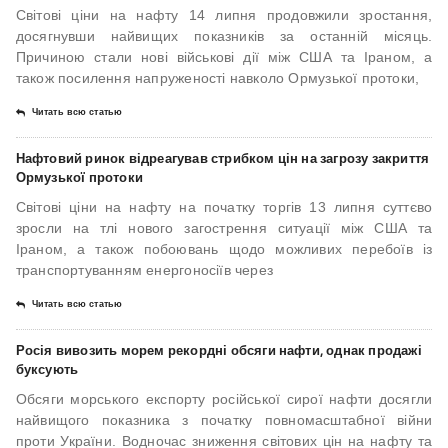
Світові ціни на нафту 14 липня продовжили зростання,
досягнувши найвищих показників за останній місяць.
Причиною стали нові військові дії між США та Іраном, а
також посилення напруженості навколо Ормузької протоки,
Читать всю статью
Нафтовий ринок відреагував стрибком цін на загрозу закриття
Ормузької протоки
Світові ціни на нафту на початку торгів 13 липня суттєво
зросли на тлі нового загострення ситуації між США та
Іраном, а також побоювань щодо можливих перебоїв із
транспортуванням енергоносіїв через
Читать всю статью
Росія вивозить морем рекордні обсяги нафти, однак продажі
буксують
Обсяги морського експорту російської сирої нафти досягли
найвищого показника з початку повномасштабної війни
проти України. Водночас зниження світових цін на нафту та