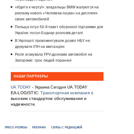
«Идите к черту!»: владельцы BMW жалуются на
рекламу нового «Человека-паука» на дисплеях
своих автомобилей
Польща готує 50-й пакет оборонної підтримки для
України: посол Боднар розповів деталі
В Укрпошті прокоментували дозвіл НБУ не
друкувати ІПН на квитанціях
Росія атакувала FPV-дронами автомобілі на
Запоріжжі: троє людей поранені
НАШИ ПАРТНЕРЫ
UA.TODAY
- Украина Сегодня UA.TODAY
EA-LOGISTIC:
Транспортная компания
с
высоким стандартом обслуживания и
надежности.
ПРЕСС-РЕЛИЗЫ
РЕКЛАМА
СВЯЗЬ С РЕДАКЦИЕЙ