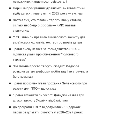
неможливе: нардеп розповів деталі
Перші випробування української антибалістики
відбудуться лише у липні 2027 року — експерт
Частка тих, хто готовий терпіти війну стільки,
скільки необхідно, зросла — КМІС назвав
статистику
У ЄС змінили правила тимчасового захисту для
українських чоловіків: експерт розповів деталі
Трамп знову взявся за громадянство США –
підписав укази про обмеження "пологового
туризму"
"Не можна просто тягнути людей": Федоров
розкрив деталі реформи мобілізації, яку готувала
його команда
Трамп прокоментував прохання Зеленського про
ракети для ППО – що сказав
"Треба включати пилосос": Давидюк назвав три
шляхи захисту України від балістики
До програми FREYJA долучились 10 держав:
перші результати очікують у 2026–2027 роках