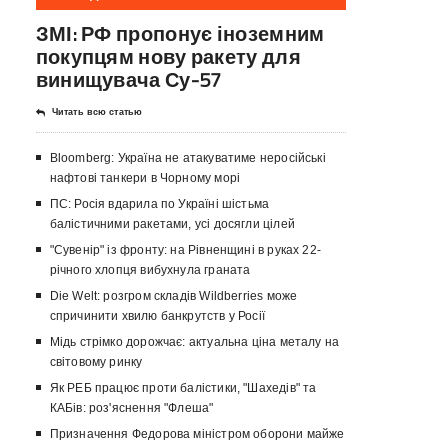
ЗМІ: РФ пропонує іноземним
покупцям нову ракету для
винищувача Су-57
Читать всю статью
Bloomberg: Україна не атакуватиме неросійські
нафтові танкери в Чорному морі
ПС: Росія вдарила по Україні шістьма
балістичними ракетами, усі досягли цілей
"Сувенір" із фронту: на Рівненщині в руках 22-
річного хлопця вибухнула граната
Die Welt: розгром складів Wildberries може
спричинити хвилю банкрутств у Росії
Мідь стрімко дорожчає: актуальна ціна металу на
світовому ринку
Як РЕБ працює проти балістики, "Шахедів" та
КАБів: роз'яснення "Флеша"
Призначення Федорова міністром оборони майже