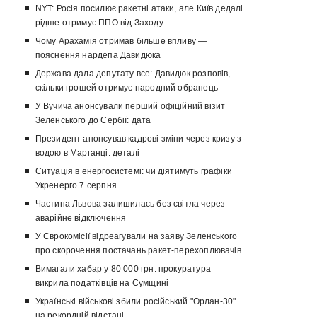
NYT: Росія посилює ракетні атаки, але Київ дедалі
рідше отримує ППО від Заходу
Чому Арахамія отримав більше впливу —
пояснення нардепа Давидюка
Держава дала депутату все: Давидюк розповів,
скільки грошей отримує народний обранець
У Вучича анонсували перший офіційний візит
Зеленського до Сербії: дата
Президент анонсував кадрові зміни через кризу з
водою в Марганці: деталі
Ситуація в енергосистемі: чи діятимуть графіки
Укренерго 7 серпня
Частина Львова залишилась без світла через
аварійне відключення
У Єврокомісії відреагували на заяву Зеленського
про скорочення постачань ракет-перехоплювачів
Вимагали хабар у 80 000 грн: прокуратура
викрила податківців на Сумщині
Українські військові збили російський "Орлан-30"
на рекордній відстані