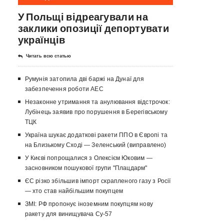
У Польщі відреагували на
заклики опозиції депортувати
українців
Читать всю статью
Румунія затопила дві баржі на Дунаї для
забезпечення роботи АЕС
Незаконне утримання та анулювання відстрочок:
Лубінець заявив про порушення в Берегівському
ТЦК
Україна шукає додаткові ракети ППО в Європі та
на Близькому Сході — Зеленський (виправлено)
У Києві попрощалися з Олексієм Юковим —
засновником пошукової групи "Плацдарм"
ЄС різко збільшив імпорт скрапленого газу з Росії
— хто став найбільшим покупцем
ЗМІ: РФ пропонує іноземним покупцям нову
ракету для винищувача Су-57