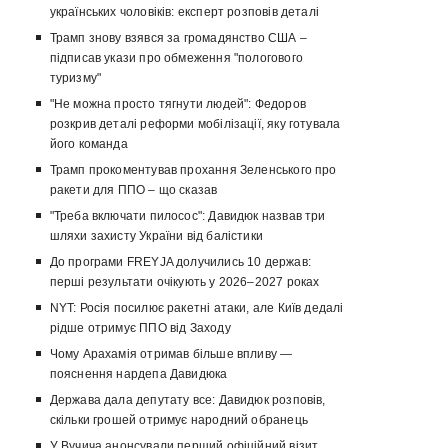
українських чоловіків: експерт розповів деталі
Трамп знову взявся за громадянство США –
підписав укази про обмеження "пологового
туризму"
"Не можна просто тягнути людей": Федоров
розкрив деталі реформи мобілізації, яку готувала
його команда
Трамп прокоментував прохання Зеленського про
ракети для ППО – що сказав
"Треба включати пилосос": Давидюк назвав три
шляхи захисту України від балістики
До програми FREYJA долучились 10 держав:
перші результати очікують у 2026–2027 роках
NYT: Росія посилює ракетні атаки, але Київ дедалі
рідше отримує ППО від Заходу
Чому Арахамія отримав більше впливу —
пояснення нардепа Давидюка
Держава дала депутату все: Давидюк розповів,
скільки грошей отримує народний обранець
У Вучича анонсували перший офіційний візит