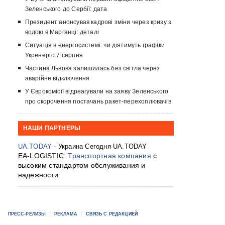
Зеленського до Сербії: дата
Президент анонсував кадрові зміни через кризу з
водою в Марганці: деталі
Ситуація в енергосистемі: чи діятимуть графіки
Укренерго 7 серпня
Частина Львова залишилась без світла через
аварійне відключення
У Єврокомісії відреагували на заяву Зеленського
про скорочення постачань ракет-перехоплювачів
НАШИ ПАРТНЕРЫ
UA.TODAY
- Украина Сегодня UA.TODAY
EA-LOGISTIC:
Транспортная компания
с
высоким стандартом обслуживания и
надежности.
ПРЕСС-РЕЛИЗЫ
РЕКЛАМА
СВЯЗЬ С РЕДАКЦИЕЙ