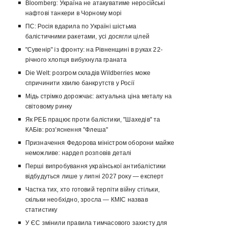
Bloomberg: Україна не атакуватиме неросійські
нафтові танкери в Чорному морі
ПС: Росія вдарила по Україні шістьма
балістичними ракетами, усі досягли цілей
"Сувенір" із фронту: на Рівненщині в руках 22-
річного хлопця вибухнула граната
Die Welt: розгром складів Wildberries може
спричинити хвилю банкрутств у Росії
Мідь стрімко дорожчає: актуальна ціна металу на
світовому ринку
Як РЕБ працює проти балістики, "Шахедів" та
КАБів: роз'яснення "Флеша"
Призначення Федорова міністром оборони майже
неможливе: нардеп розповів деталі
Перші випробування української антибалістики
відбудуться лише у липні 2027 року — експерт
Частка тих, хто готовий терпіти війну стільки,
скільки необхідно, зросла — КМІС назвав
статистику
У ЄС змінили правила тимчасового захисту для