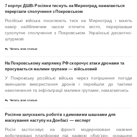
7 корпус ДШВ: Росіяни тиснуть на Мирноград, намагаються
перерізати сполучення з Покровськом
Російські війська посилюють тиск на Мирноград і мають
намір найближчим часом оточити місто, перерізавши
сухопутне сполучення з Покровськом. Українські десантно-
штурмові
Читать всю статью
На Покровському напрямку РФ скорочує атаки дронами та
просувається малими групами — військовий
У Покровську російські війська через погіршення погоди
зменшили використання дронів і перейшли до тактики
накопичення та інфільтрації малими групами, намагаючись
Читать всю статью
Росіяни запускають роботів з димовими шашками для
маскування наступу на Донбасі — експерт
Росія застосовує на фронті модернізовані наземні
роботизовані платформи під назвою «Кур’єр», оснащені