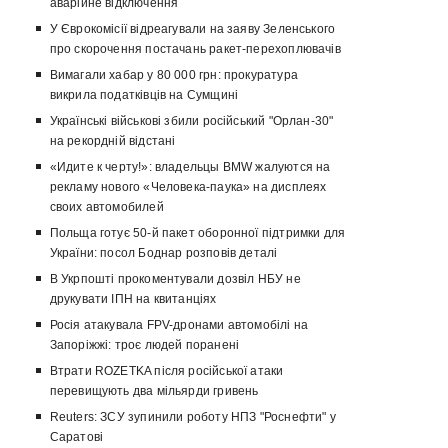
аварійне відключення
У Єврокомісії відреагували на заяву Зеленського
про скорочення постачань ракет-перехоплювачів
Вимагали хабар у 80 000 грн: прокуратура
викрила податківців на Сумщині
Українські військові збили російський "Орлан-30"
на рекордній відстані
«Идите к черту!»: владельцы BMW жалуются на
рекламу нового «Человека-паука» на дисплеях
своих автомобилей
Польща готує 50-й пакет оборонної підтримки для
України: посол Боднар розповів деталі
В Укрпошті прокоментували дозвіл НБУ не
друкувати ІПН на квитанціях
Росія атакувала FPV-дронами автомобілі на
Запоріжжі: троє людей поранені
Втрати ROZETKA після російської атаки
перевищують два мільярди гривень
Reuters: ЗСУ зупинили роботу НПЗ "Роснефти" у
Саратові