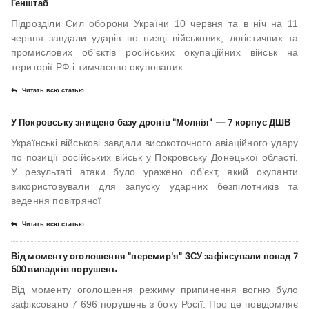
Генштаб
Підрозділи Сил оборони України 10 червня та в ніч на 11
червня завдали ударів по низці військових, логістичних та
промислових об’єктів російських окупаційних військ на
території РФ і тимчасово окупованих
Читать всю статью
У Покровську знищено базу дронів "Молнія" — 7 корпус ДШВ
Українські військові завдали високоточного авіаційного удару
по позиції російських військ у Покровську Донецької області.
У результаті атаки було уражено об’єкт, який окупанти
використовували для запуску ударних безпілотників та
ведення повітряної
Читать всю статью
Від моменту оголошення "перемир'я" ЗСУ зафіксували понад 7
600 випадків порушень
Від моменту оголошення режиму припинення вогню було
зафіксовано 7 696 порушень з боку Росії. Про це повідомляє