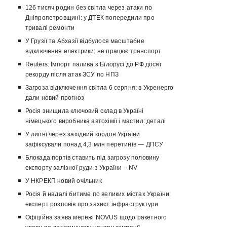
126 тисяч родин без світла через атаки по
Дніпропетровщині: у ДТЕК попередили про
тривалі ремонти
У Грузії та Абхазії відбулося масштабне
відключення електрики: не працює транспорт
Reuters: Імпорт палива з Білорусі до РФ досяг
рекорду після атак ЗСУ по НПЗ
Загроза відключення світла 6 серпня: в Укренерго
дали новий прогноз
Росія знищила ключовий склад в Україні
німецького виробника автохімії і мастил: деталі
У липні через західний кордон України
зафіксували понад 4,3 млн перетинів — ДПСУ
Блокада портів ставить під загрозу половину
експорту залізної руди з України – NV
У НКРЕКП новий очільник
Росія й надалі битиме по великих містах України:
експерт розповів про захист інфраструктури
Офіційна заява мережі NOVUS щодо ракетного