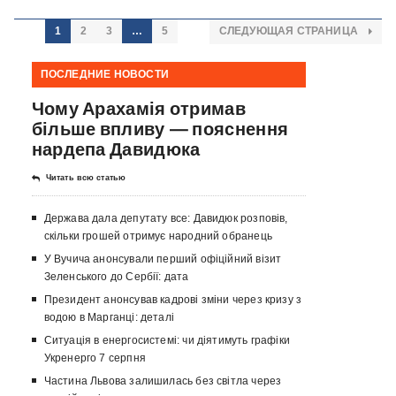
1
2
3
…
5
СЛЕДУЮЩАЯ СТРАНИЦА
ПОСЛЕДНИЕ НОВОСТИ
Чому Арахамія отримав
більше впливу — пояснення
нардепа Давидюка
Читать всю статью
Держава дала депутату все: Давидюк розповів,
скільки грошей отримує народний обранець
У Вучича анонсували перший офіційний візит
Зеленського до Сербії: дата
Президент анонсував кадрові зміни через кризу з
водою в Марганці: деталі
Ситуація в енергосистемі: чи діятимуть графіки
Укренерго 7 серпня
Частина Львова залишилась без світла через