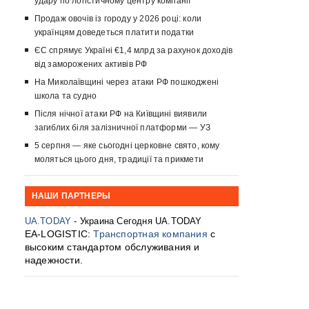
удару по логістичному центру компанії
Продаж овочів із городу у 2026 році: коли
українцям доведеться платити податки
ЄС спрямує Україні €1,4 млрд за рахунок доходів
від заморожених активів РФ
На Миколаївщині через атаки РФ пошкоджені
школа та судно
Після нічної атаки РФ на Київщині виявили
загиблих біля залізничної платформи — УЗ
5 серпня — яке сьогодні церковне свято, кому
моляться цього дня, традиції та прикмети
НАШИ ПАРТНЕРЫ
UA.TODAY
- Украина Сегодня UA.TODAY
EA-LOGISTIC:
Транспортная компания
с
высоким стандартом обслуживания и
надежности.