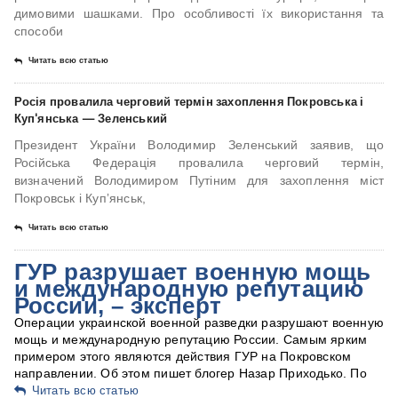
димовими шашками. Про особливості їх використання та
способи
Читать всю статью
Росія провалила черговий термін захоплення Покровська і
Куп'янська — Зеленський
Президент України Володимир Зеленський заявив, що
Російська Федерація провалила черговий термін,
визначений Володимиром Путіним для захоплення міст
Покровськ і Купʼянськ,
Читать всю статью
ГУР разрушает военную мощь
и международную репутацию
России, – эксперт
Операции украинской военной разведки разрушают военную
мощь и международную репутацию России. Самым ярким
примером этого являются действия ГУР на Покровском
направлении. Об этом пишет блогер Назар Приходько. По
Читать всю статью