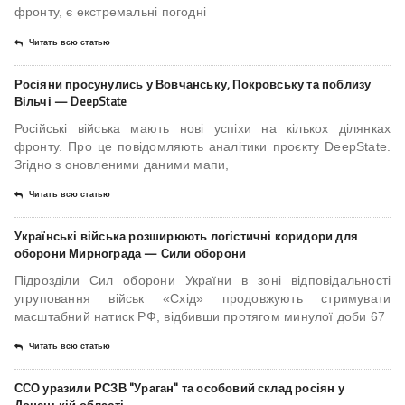
фронту, є екстремальні погодні
Читать всю статью
Росіяни просунулись у Вовчанську, Покровську та поблизу
Вільчі — DeepState
Російські війська мають нові успіхи на кількох ділянках
фронту. Про це повідомляють аналітики проєкту DeepState.
Згідно з оновленими даними мапи,
Читать всю статью
Українські війська розширюють логістичні коридори для
оборони Мирнограда — Сили оборони
Підрозділи Сил оборони України в зоні відповідальності
угруповання військ «Схід» продовжують стримувати
масштабний натиск РФ, відбивши протягом минулої доби 67
Читать всю статью
ССО уразили РСЗВ "Ураган" та особовий склад росіян у