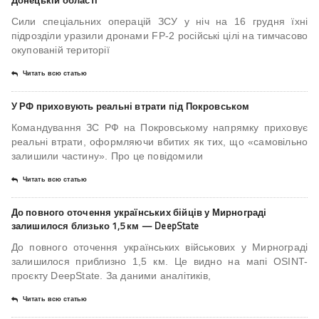
Донецькій області
Сили спеціальних операцій ЗСУ у ніч на 16 грудня їхні
підрозділи уразили дронами FP-2 російські цілі на тимчасово
окупованій території
Читать всю статью
У РФ приховують реальні втрати під Покровськом
Командування ЗС РФ на Покровському напрямку приховує
реальні втрати, оформляючи вбитих як тих, що «самовільно
залишили частину». Про це повідомили
Читать всю статью
До повного оточення українських бійців у Мирнограді
залишилося близько 1,5 км — DeepState
До повного оточення українських військових у Мирнограді
залишилося приблизно 1,5 км. Це видно на мапі OSINT-
проєкту DeepState. За даними аналітиків,
Читать всю статью