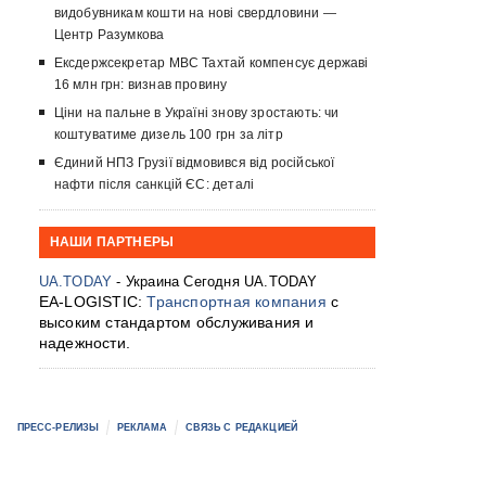
видобувникам кошти на нові свердловини —
Центр Разумкова
Ексдержсекретар МВС Тахтай компенсує державі
16 млн грн: визнав провину
Ціни на пальне в Україні знову зростають: чи
коштуватиме дизель 100 грн за літр
Єдиний НПЗ Грузії відмовився від російської
нафти після санкцій ЄС: деталі
НАШИ ПАРТНЕРЫ
UA.TODAY
- Украина Сегодня UA.TODAY
EA-LOGISTIC:
Транспортная компания
с
высоким стандартом обслуживания и
надежности.
ПРЕСС-РЕЛИЗЫ
РЕКЛАМА
СВЯЗЬ С РЕДАКЦИЕЙ