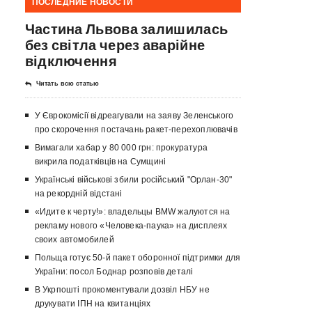
ПОСЛЕДНИЕ НОВОСТИ
Частина Львова залишилась
без світла через аварійне
відключення
Читать всю статью
У Єврокомісії відреагували на заяву Зеленського
про скорочення постачань ракет-перехоплювачів
Вимагали хабар у 80 000 грн: прокуратура
викрила податківців на Сумщині
Українські військові збили російський "Орлан-30"
на рекордній відстані
«Идите к черту!»: владельцы BMW жалуются на
рекламу нового «Человека-паука» на дисплеях
своих автомобилей
Польща готує 50-й пакет оборонної підтримки для
України: посол Боднар розповів деталі
В Укрпошті прокоментували дозвіл НБУ не
друкувати ІПН на квитанціях