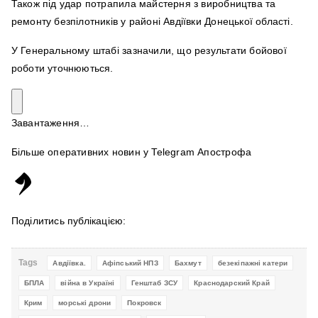
Також під удар потрапила майстерня з виробництва та
ремонту безпілотників у районі Авдіївки Донецької області.
У Генеральному штабі зазначили, що результати бойової
роботи уточнюються.
Завантаження…
Більше оперативних новин у Telegram Апострофа
Поділитись публікацією:
Tags
Авдіївка.
Афіпський НПЗ
Бахмут
безекіпажні катери
БПЛА
війна в Україні
Генштаб ЗСУ
Краснодарский Край
Крим
морські дрони
Покровск