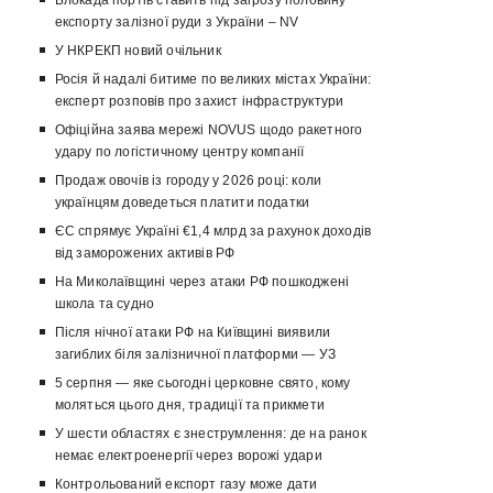
експорту залізної руди з України – NV
У НКРЕКП новий очільник
Росія й надалі битиме по великих містах України:
експерт розповів про захист інфраструктури
Офіційна заява мережі NOVUS щодо ракетного
удару по логістичному центру компанії
Продаж овочів із городу у 2026 році: коли
українцям доведеться платити податки
ЄС спрямує Україні €1,4 млрд за рахунок доходів
від заморожених активів РФ
На Миколаївщині через атаки РФ пошкоджені
школа та судно
Після нічної атаки РФ на Київщині виявили
загиблих біля залізничної платформи — УЗ
5 серпня — яке сьогодні церковне свято, кому
моляться цього дня, традиції та прикмети
У шести областях є знеструмлення: де на ранок
немає електроенергії через ворожі удари
Контрольований експорт газу може дати