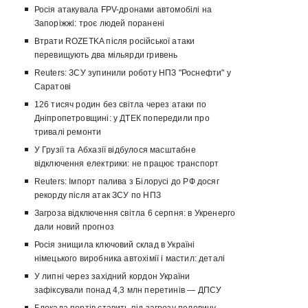
Росія атакувала FPV-дронами автомобілі на
Запоріжжі: троє людей поранені
Втрати ROZETKA після російської атаки
перевищують два мільярди гривень
Reuters: ЗСУ зупинили роботу НПЗ "Роснефти" у
Саратові
126 тисяч родин без світла через атаки по
Дніпропетровщині: у ДТЕК попередили про
тривалі ремонти
У Грузії та Абхазії відбулося масштабне
відключення електрики: не працює транспорт
Reuters: Імпорт палива з Білорусі до РФ досяг
рекорду після атак ЗСУ по НПЗ
Загроза відключення світла 6 серпня: в Укренерго
дали новий прогноз
Росія знищила ключовий склад в Україні
німецького виробника автохімії і мастил: деталі
У липні через західний кордон України
зафіксували понад 4,3 млн перетинів — ДПСУ
Блокада портів ставить під загрозу половину