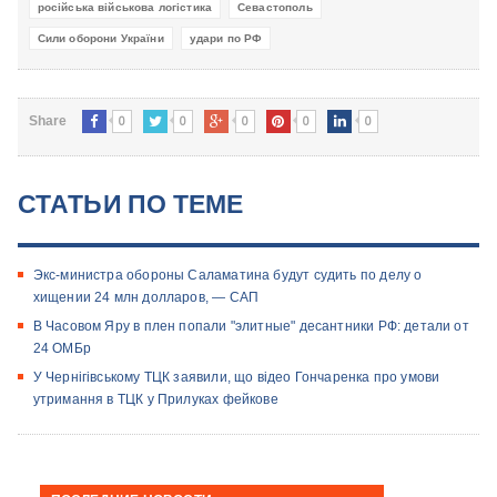
російська військова логістика
Севастополь
Сили оборони України
удари по РФ
0
0
0
0
0
Share
СТАТЬИ ПО ТЕМЕ
Экс-министра обороны Саламатина будут судить по делу о
хищении 24 млн долларов, — САП
В Часовом Яру в плен попали "элитные" десантники РФ: детали от
24 ОМБр
У Чернігівському ТЦК заявили, що відео Гончаренка про умови
утримання в ТЦК у Прилуках фейкове