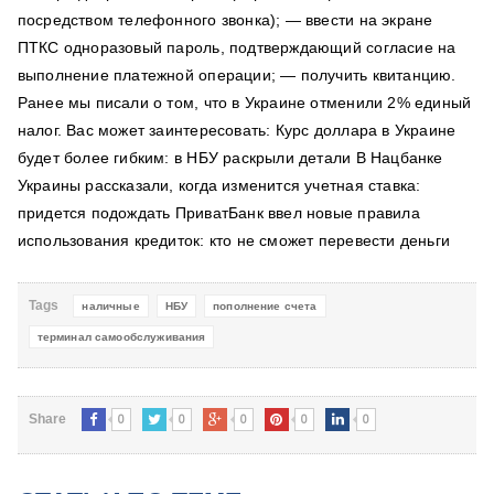
посредством телефонного звонка); — ввести на экране
ПТКС одноразовый пароль, подтверждающий согласие на
выполнение платежной операции; — получить квитанцию.
Ранее мы писали о том, что в Украине отменили 2% единый
налог. Вас может заинтересовать: Курс доллара в Украине
будет более гибким: в НБУ раскрыли детали В Нацбанке
Украины рассказали, когда изменится учетная ставка:
придется подождать ПриватБанк ввел новые правила
использования кредиток: кто не сможет перевести деньги
Tags
наличные
НБУ
пополнение счета
терминал самообслуживания
0
0
0
0
0
Share