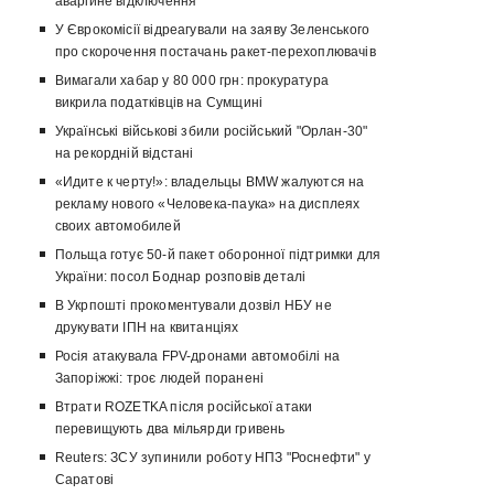
аварійне відключення
У Єврокомісії відреагували на заяву Зеленського
про скорочення постачань ракет-перехоплювачів
Вимагали хабар у 80 000 грн: прокуратура
викрила податківців на Сумщині
Українські військові збили російський "Орлан-30"
на рекордній відстані
«Идите к черту!»: владельцы BMW жалуются на
рекламу нового «Человека-паука» на дисплеях
своих автомобилей
Польща готує 50-й пакет оборонної підтримки для
України: посол Боднар розповів деталі
В Укрпошті прокоментували дозвіл НБУ не
друкувати ІПН на квитанціях
Росія атакувала FPV-дронами автомобілі на
Запоріжжі: троє людей поранені
Втрати ROZETKA після російської атаки
перевищують два мільярди гривень
Reuters: ЗСУ зупинили роботу НПЗ "Роснефти" у
Саратові