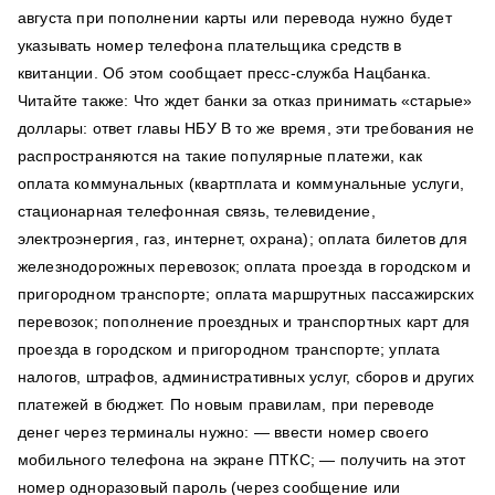
августа при пополнении карты или перевода нужно будет
указывать номер телефона плательщика средств в
квитанции. Об этом сообщает пресс-служба Нацбанка.
Читайте также: Что ждет банки за отказ принимать «старые»
доллары: ответ главы НБУ В то же время, эти требования не
распространяются на такие популярные платежи, как
оплата коммунальных (квартплата и коммунальные услуги,
стационарная телефонная связь, телевидение,
электроэнергия, газ, интернет, охрана); оплата билетов для
железнодорожных перевозок; оплата проезда в городском и
пригородном транспорте; оплата маршрутных пассажирских
перевозок; пополнение проездных и транспортных карт для
проезда в городском и пригородном транспорте; уплата
налогов, штрафов, административных услуг, сборов и других
платежей в бюджет. По новым правилам, при переводе
денег через терминалы нужно: — ввести номер своего
мобильного телефона на экране ПТКС; — получить на этот
номер одноразовый пароль (через сообщение или