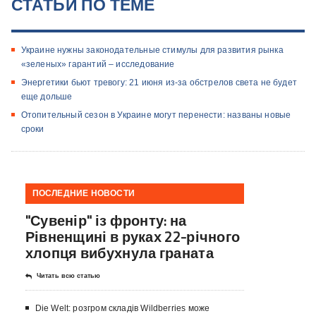
СТАТЬИ ПО ТЕМЕ
Украине нужны законодательные стимулы для развития рынка
«зеленых» гарантий – исследование
Энергетики бьют тревогу: 21 июня из-за обстрелов света не будет
еще дольше
Отопительный сезон в Украине могут перенести: названы новые
сроки
ПОСЛЕДНИЕ НОВОСТИ
"Сувенір" із фронту: на
Рівненщині в руках 22-річного
хлопця вибухнула граната
Читать всю статью
Die Welt: розгром складів Wildberries може