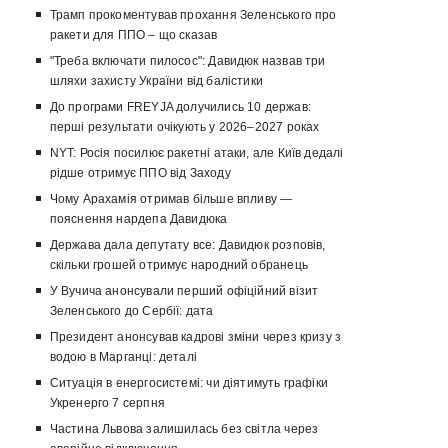
Трамп прокоментував прохання Зеленського про
ракети для ППО – що сказав
"Треба включати пилосос": Давидюк назвав три
шляхи захисту України від балістики
До програми FREYJA долучились 10 держав:
перші результати очікують у 2026–2027 роках
NYT: Росія посилює ракетні атаки, але Київ дедалі
рідше отримує ППО від Заходу
Чому Арахамія отримав більше впливу —
пояснення нардепа Давидюка
Держава дала депутату все: Давидюк розповів,
скільки грошей отримує народний обранець
У Вучича анонсували перший офіційний візит
Зеленського до Сербії: дата
Президент анонсував кадрові зміни через кризу з
водою в Марганці: деталі
Ситуація в енергосистемі: чи діятимуть графіки
Укренерго 7 серпня
Частина Львова залишилась без світла через