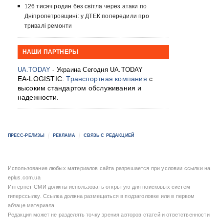
126 тисяч родин без світла через атаки по
Дніпропетровщині: у ДТЕК попередили про
тривалі ремонти
НАШИ ПАРТНЕРЫ
UA.TODAY
- Украина Сегодня UA.TODAY
EA-LOGISTIC:
Транспортная компания
с
высоким стандартом обслуживания и
надежности.
ПРЕСС-РЕЛИЗЫ
РЕКЛАМА
СВЯЗЬ С РЕДАКЦИЕЙ
Использование любых материалов сайта разрешается при условии ссылки на
eplus.com.ua
Интернет-СМИ должны использовать открытую для поисковых систем
гиперссылку. Ссылка должна размещаться в подзаголовке или в первом
абзаце материала.
Редакция может не разделять точку зрения авторов статей и ответственности