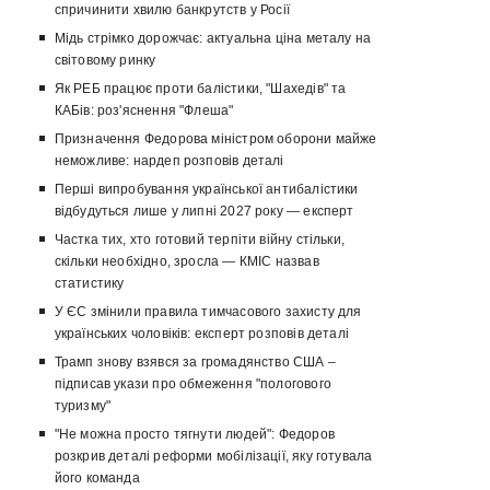
спричинити хвилю банкрутств у Росії
Мідь стрімко дорожчає: актуальна ціна металу на
світовому ринку
Як РЕБ працює проти балістики, "Шахедів" та
КАБів: роз'яснення "Флеша"
Призначення Федорова міністром оборони майже
неможливе: нардеп розповів деталі
Перші випробування української антибалістики
відбудуться лише у липні 2027 року — експерт
Частка тих, хто готовий терпіти війну стільки,
скільки необхідно, зросла — КМІС назвав
статистику
У ЄС змінили правила тимчасового захисту для
українських чоловіків: експерт розповів деталі
Трамп знову взявся за громадянство США –
підписав укази про обмеження "пологового
туризму"
"Не можна просто тягнути людей": Федоров
розкрив деталі реформи мобілізації, яку готувала
його команда