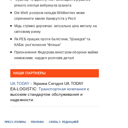
річного хлопця вибухнула граната
Die Welt: розгром складів Wildberries може
спричинити хвилю банкрутств у Росії
Мідь стрімко дорожчає: актуальна ціна металу на
світовому ринку
Як РЕБ працює проти балістики, "Шахедів" та
КАБів: роз'яснення "Флеша"
Призначення Федорова міністром оборони майже
неможливе: нардеп розповів деталі
НАШИ ПАРТНЕРЫ
UA.TODAY
- Украина Сегодня UA.TODAY
EA-LOGISTIC:
Транспортная компания
с
высоким стандартом обслуживания и
надежности.
ПРЕСС-РЕЛИЗЫ
РЕКЛАМА
СВЯЗЬ С РЕДАКЦИЕЙ