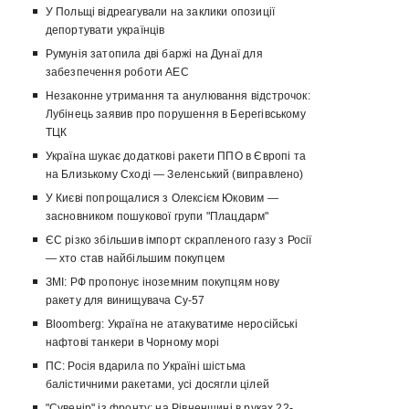
У Польщі відреагували на заклики опозиції
депортувати українців
Румунія затопила дві баржі на Дунаї для
забезпечення роботи АЕС
Незаконне утримання та анулювання відстрочок:
Лубінець заявив про порушення в Берегівському
ТЦК
Україна шукає додаткові ракети ППО в Європі та
на Близькому Сході — Зеленський (виправлено)
У Києві попрощалися з Олексієм Юковим —
засновником пошукової групи "Плацдарм"
ЄС різко збільшив імпорт скрапленого газу з Росії
— хто став найбільшим покупцем
ЗМІ: РФ пропонує іноземним покупцям нову
ракету для винищувача Су-57
Bloomberg: Україна не атакуватиме неросійські
нафтові танкери в Чорному морі
ПС: Росія вдарила по Україні шістьма
балістичними ракетами, усі досягли цілей
"Сувенір" із фронту: на Рівненщині в руках 22-