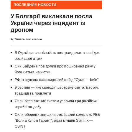
ПОСЛЕДНИЕ НОВОСТИ
У Болгарії викликали посла
України через інцидент із
дроном
Читать всю статью
В Одесі зросла кількість постраждалих внаслідок
російської атаки
Син Байдена повідомив про поширення раку у
його батька на кістки
РФ атакувала пасажирський поїзд "Суми — Київ"
9 серпня — яке сьогодні церковне свято, історія,
традиції та прикмети
Сили безпілотних систем уразили три російські
кораблі за добу
Сили оборони знищили російський комплекс РЕБ
"Волна Купол Гарант", який глушив Starlink —
OSINT