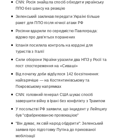
CNN: Росія знайшла спосіб обходити українську
ППО без шансу на реакцію
Зеленський закликав передати Україні більше
ракет для ППО після нічної атаки РФ
Росіяни вдарили по середмістю Павлограда:
відомо про девʼятьох поранених
Іспанія посилила контроль на кордоні для
туристів з Італії
Сили оборони України уразили два НПЗ у Росії та
пост спостереження на «Сиваші»
Від початку доби відбулося 142 боєзіткнення:
найгарячіше — на Костянтинівському та
Покровському напрямках
CNN: головний генерал США шукає спосіб
завершити війну в Ірані без конфлікту з Трампом
У посольстві РФ заявили, що інцидент у Лейпцигу
був "сфабрикованою провокацією"
"Він думає, як свій народ обдурити": Зеленський
заявив про підготовку Путіна до прихованої
мобілізації