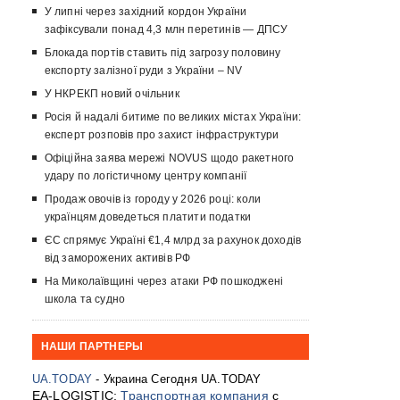
У липні через західний кордон України
зафіксували понад 4,3 млн перетинів — ДПСУ
Блокада портів ставить під загрозу половину
експорту залізної руди з України – NV
У НКРЕКП новий очільник
Росія й надалі битиме по великих містах України:
експерт розповів про захист інфраструктури
Офіційна заява мережі NOVUS щодо ракетного
удару по логістичному центру компанії
Продаж овочів із городу у 2026 році: коли
українцям доведеться платити податки
ЄС спрямує Україні €1,4 млрд за рахунок доходів
від заморожених активів РФ
На Миколаївщині через атаки РФ пошкоджені
школа та судно
НАШИ ПАРТНЕРЫ
UA.TODAY
- Украина Сегодня UA.TODAY
EA-LOGISTIC:
Транспортная компания
с