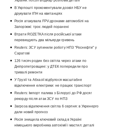
України: посол Боднар розповів деталі
В Укрпошті прокоментували дозвіл НБУ не
друкувати ІПН на квитанціях
Росія атакувала FPV-дронами автомобілі на
Запоріжжі: троє людей поранені
Втрати ROZETKA після російської атаки
перевищують два мільярди гривень
Reuters: ЗСУ зупинили роботу НПЗ "Роснефти" у
Саратові
126 тисяч родин без світла через атаки по
Дніпропетровщині: у ДТЕК попередили про
тривалі ремонти
У Грузії та Абхазії відбулося масштабне
відключення електрики: не працює транспорт
Reuters: Імпорт палива з Білорусі до РФ досяг
рекорду після атак ЗСУ по НПЗ
Загроза відключення світла 6 серпня: в Укренерго
дали новий прогноз
Росія знищила ключовий склад в Україні
німецького виробника автохімії і мастил: деталі