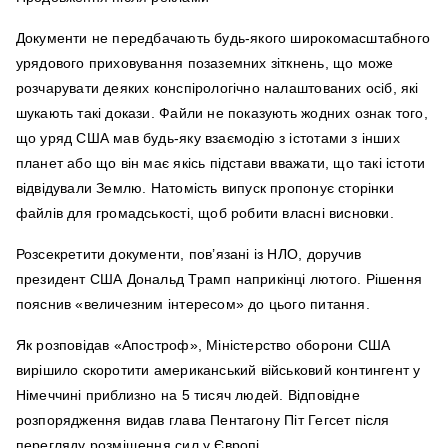
Документи не передбачають будь-якого широкомасштабного
урядового приховування позаземних зіткнень, що може
розчарувати деяких конспірологічно налаштованих осіб, які
шукають такі докази. Файли не показують жодних ознак того,
що уряд США мав будь-яку взаємодію з істотами з інших
планет або що він має якісь підстави вважати, що такі істоти
відвідували Землю. Натомість випуск пропонує сторінки
файлів для громадськості, щоб робити власні висновки.
Розсекретити документи, пов’язані із НЛО, доручив
президент США Дональд Трамп наприкінці лютого. Рішення
пояснив «величезним інтересом» до цього питання.
Як розповідав «Апостроф», Міністерство оборони США
вирішило скоротити американський військовий контингент у
Німеччині приблизно на 5 тисяч людей. Відповідне
розпорядження видав глава Пентагону Піт Гегсет після
перегляду розміщення сил у Європі.