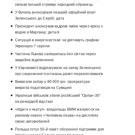
скільки грошей отримує народний обранець
У Вучича анонсували перший офіційний візит
Зеленського до Сербії: дата
Президент анонсував кадрові зміни через кризу з
водою в Марганці: деталі
Ситуація в енергосистемі: чи діятимуть графіки
Укренерго 7 серпня
Частина Львова залишилась без світла через
аварійне відключення
У Єврокомісії відреагували на заяву Зеленського
про скорочення постачань ракет-перехоплювачів
Вимагали хабар у 80 000 грн: прокуратура
викрила податківців на Сумщині
Українські військові збили російський "Орлан-30"
на рекордній відстані
«Идите к черту!»: владельцы BMW жалуются на
рекламу нового «Человека-паука» на дисплеях
своих автомобилей
Польща готує 50-й пакет оборонної підтримки для