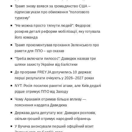
Трамп знову взявся за громадянство США –
підписав укази про обмеження "пологового
туризму"
"Не можна просто тягнути людей": Федоров
розкрив деталі реформи мобілізації, яку готувала
його команда
Трамп прокоментував прохання Зеленського про
ракети для ППО – що сказав
"Треба включати пилосос": Давидюк назвав три
шляхи захисту України від балістики
До програми FREYJA долучились 10 держав:
перші результати очікують у 2026–2027 роках
NYT: Росія посилює ракетні атаки, але Київ дедалі
рідше отримує ППО від Заходу
Чому Арахамія отримав більше впливу —
пояснення нардепа Давидюка
Держава дала депутату все: Давидюк розповів,
скільки грошей отримує народний обранець
У Вучича анонсували перший офіційний візит