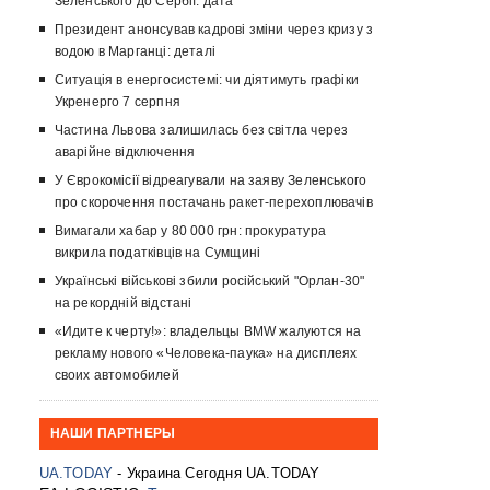
Зеленського до Сербії: дата
Президент анонсував кадрові зміни через кризу з
водою в Марганці: деталі
Ситуація в енергосистемі: чи діятимуть графіки
Укренерго 7 серпня
Частина Львова залишилась без світла через
аварійне відключення
У Єврокомісії відреагували на заяву Зеленського
про скорочення постачань ракет-перехоплювачів
Вимагали хабар у 80 000 грн: прокуратура
викрила податківців на Сумщині
Українські військові збили російський "Орлан-30"
на рекордній відстані
«Идите к черту!»: владельцы BMW жалуются на
рекламу нового «Человека-паука» на дисплеях
своих автомобилей
НАШИ ПАРТНЕРЫ
UA.TODAY
- Украина Сегодня UA.TODAY