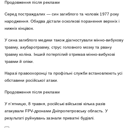
Продовження після реклами
Серед постраждалих — син загиблого та чоловік 1977 року
народження. Обидва дістали осколкові поранення верхніх і
нижніх кінцівок.
У сина загиблого медики також діагностували мінно-вибухову
травму, акубаротравму, струс головного мозку та рвану
травму коліна. Інший потерпілий отримав мінно-вибухові
травми й опіки.
Наразі правоохоронці та профільні служби встановлюють усі
обставини російської атаки.
Продовження після реклами
У п’ятницю, 8 травня, російські військові кілька разів
атакували FPV-дронами Дніпропетровську область. У
результаті руйнувань зазнали приватні будівлі.