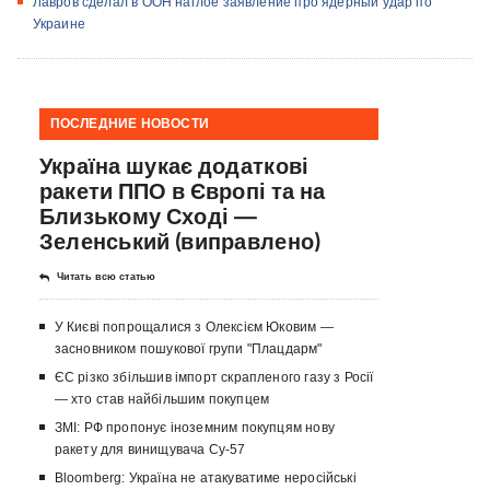
Лавров сделал в ООН наглое заявление про ядерный удар по
Украине
ПОСЛЕДНИЕ НОВОСТИ
Україна шукає додаткові
ракети ППО в Європі та на
Близькому Сході —
Зеленський (виправлено)
Читать всю статью
У Києві попрощалися з Олексієм Юковим —
засновником пошукової групи "Плацдарм"
ЄС різко збільшив імпорт скрапленого газу з Росії
— хто став найбільшим покупцем
ЗМІ: РФ пропонує іноземним покупцям нову
ракету для винищувача Су-57
Bloomberg: Україна не атакуватиме неросійські