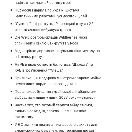
нафтові танкери в Чорному морі
ПС: Росія вдарила по Україні шістьма
балістичними ракетами, усі досягли цілей
"Сувенір" із фронту: на Рівненщині в руках 22-
річного хлопця вибухнула граната
Die Welt: розгром складів Wildberries може
спричинити хвилю банкрутств у Росії
Мідь стрімко дорожчає: актуальна ціна металу на
світовому ринку
Як РЕБ працює проти балістики, "Шахедів" та
КАБів: роз'яснення "Флеша"
Призначення Федорова міністром оборони майже
неможливе: нардеп розповів деталі
Перші випробування української антибалістики
відбудуться лише у липні 2027 року — експерт
Частка тих, хто готовий терпіти війну стільки,
скільки необхідно, зросла — КМІС назвав
статистику
У ЄС змінили правила тимчасового захисту для
українських чоловіків: експерт розповів деталі