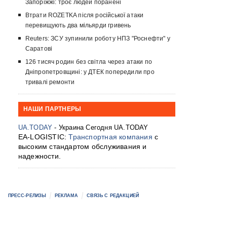
Запоріжжі: троє людей поранені
Втрати ROZETKA після російської атаки
перевищують два мільярди гривень
Reuters: ЗСУ зупинили роботу НПЗ "Роснефти" у
Саратові
126 тисяч родин без світла через атаки по
Дніпропетровщині: у ДТЕК попередили про
тривалі ремонти
НАШИ ПАРТНЕРЫ
UA.TODAY
- Украина Сегодня UA.TODAY
EA-LOGISTIC:
Транспортная компания
с
высоким стандартом обслуживания и
надежности.
ПРЕСС-РЕЛИЗЫ
РЕКЛАМА
СВЯЗЬ С РЕДАКЦИЕЙ