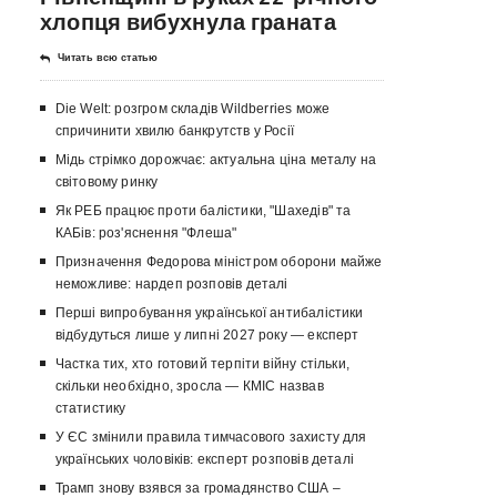
хлопця вибухнула граната
Читать всю статью
Die Welt: розгром складів Wildberries може
спричинити хвилю банкрутств у Росії
Мідь стрімко дорожчає: актуальна ціна металу на
світовому ринку
Як РЕБ працює проти балістики, "Шахедів" та
КАБів: роз'яснення "Флеша"
Призначення Федорова міністром оборони майже
неможливе: нардеп розповів деталі
Перші випробування української антибалістики
відбудуться лише у липні 2027 року — експерт
Частка тих, хто готовий терпіти війну стільки,
скільки необхідно, зросла — КМІС назвав
статистику
У ЄС змінили правила тимчасового захисту для
українських чоловіків: експерт розповів деталі
Трамп знову взявся за громадянство США –