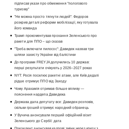
підписав укази про обмеження "пологового
туризму"
"Не можна просто тягнути людей": Федоров
розкрив деталі реформи мобілізації, яку готувала
його команда
Трамп прокоментував прохання Зеленського про
ракети для ППО – що сказав
"Треба включати пилосос": Давидюк назвав три
шляхи захисту України від балістики
До програми FREYJA долучились 10 держав:
перші результати очікують у 2026–2027 роках
NYT: Росія посилює ракетні атаки, але Київ дедалі
рідше отримує ППО від Заходу
Чому Арахамія отримав більше впливу —
пояснення нардепа Давидюка
Держава дала депутату все: Давидюк розповів,
скільки грошей отримує народний обранець
У Вучича анонсували перший офіційний візит
Зеленського до Сербії: дата
Президент анонсував кадрові зміни через кризу з