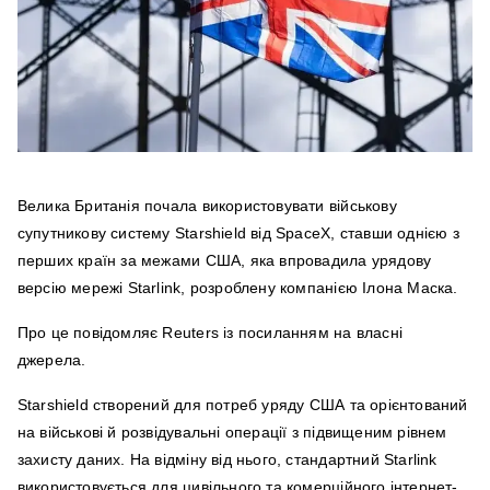
Велика Британія почала використовувати військову
супутникову систему Starshield від SpaceX, ставши однією з
перших країн за межами США, яка впровадила урядову
версію мережі Starlink, розроблену компанією Ілона Маска.
Про це повідомляє Reuters із посиланням на власні
джерела.
Starshield створений для потреб уряду США та орієнтований
на військові й розвідувальні операції з підвищеним рівнем
захисту даних. На відміну від нього, стандартний Starlink
використовується для цивільного та комерційного інтернет-