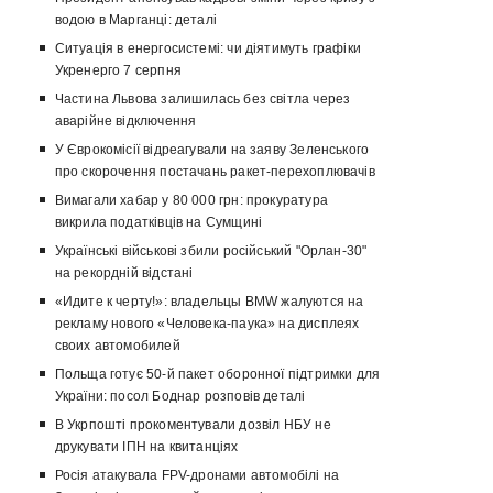
водою в Марганці: деталі
Ситуація в енергосистемі: чи діятимуть графіки
Укренерго 7 серпня
Частина Львова залишилась без світла через
аварійне відключення
У Єврокомісії відреагували на заяву Зеленського
про скорочення постачань ракет-перехоплювачів
Вимагали хабар у 80 000 грн: прокуратура
викрила податківців на Сумщині
Українські військові збили російський "Орлан-30"
на рекордній відстані
«Идите к черту!»: владельцы BMW жалуются на
рекламу нового «Человека-паука» на дисплеях
своих автомобилей
Польща готує 50-й пакет оборонної підтримки для
України: посол Боднар розповів деталі
В Укрпошті прокоментували дозвіл НБУ не
друкувати ІПН на квитанціях
Росія атакувала FPV-дронами автомобілі на