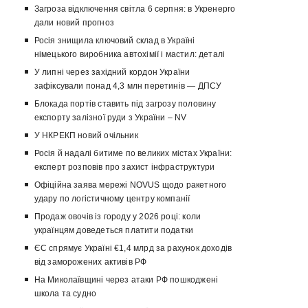
Загроза відключення світла 6 серпня: в Укренерго
дали новий прогноз
Росія знищила ключовий склад в Україні
німецького виробника автохімії і мастил: деталі
У липні через західний кордон України
зафіксували понад 4,3 млн перетинів — ДПСУ
Блокада портів ставить під загрозу половину
експорту залізної руди з України – NV
У НКРЕКП новий очільник
Росія й надалі битиме по великих містах України:
експерт розповів про захист інфраструктури
Офіційна заява мережі NOVUS щодо ракетного
удару по логістичному центру компанії
Продаж овочів із городу у 2026 році: коли
українцям доведеться платити податки
ЄС спрямує Україні €1,4 млрд за рахунок доходів
від заморожених активів РФ
На Миколаївщині через атаки РФ пошкоджені
школа та судно