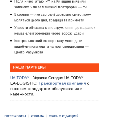
Після нічної атаки РФ на Київщині виявили
загиблих біля залізничної платформи — УЗ
5 серпня — яке сьогодні церковне свято, кому
моляться цього дня, традиції та прикмети
У шести областях є знеструмлення: де на ранок
немає електроенергії через ворожі удари
Контрольований експорт газу може дати
видобувникам кошти на нові свердловини —
Центр Разумкова
НАШИ ПАРТНЕРЫ
UA.TODAY
- Украина Сегодня UA.TODAY
EA-LOGISTIC:
Транспортная компания
с
высоким стандартом обслуживания и
надежности.
ПРЕСС-РЕЛИЗЫ
РЕКЛАМА
СВЯЗЬ С РЕДАКЦИЕЙ