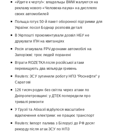
«Идите к черту!»: владельцы BMW жалуются на
рекламу нового «Человека-паука» на дисплеях
своих автомобилей
Польща готує 50-й пакет оборонної підтримки для
України: посол Боднар розповів деталі
В Укрпошті прокоментували дозвіл НБУ не
друкувати ІПН на квитанціях
Росія атакувала FPV-дронами автомобілі на
Запоріжжі: троє людей поранені
Втрати ROZETKA після російської атаки
перевищують два мільярди гривень
Reuters: ЗСУ зупинили роботу НПЗ "Роснефти" у
Саратові
126 тисяч родин без світла через атаки по
Дніпропетровщині: у ДТЕК попередили про
тривалі ремонти
У Грузії та Абхазії відбулося масштабне
відключення електрики: не працює транспорт
Reuters: Імпорт палива з Білорусі до РФ досяг
рекорду після атак ЗСУ по НПЗ