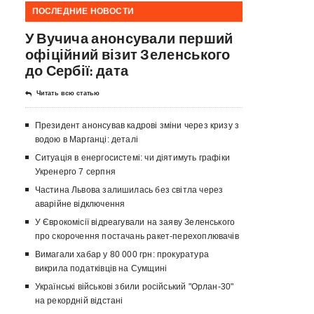
ПОСЛЕДНИЕ НОВОСТИ
У Вучича анонсували перший
офіційний візит Зеленського
до Сербії: дата
Читать всю статью
Президент анонсував кадрові зміни через кризу з
водою в Марганці: деталі
Ситуація в енергосистемі: чи діятимуть графіки
Укренерго 7 серпня
Частина Львова залишилась без світла через
аварійне відключення
У Єврокомісії відреагували на заяву Зеленського
про скорочення постачань ракет-перехоплювачів
Вимагали хабар у 80 000 грн: прокуратура
викрила податківців на Сумщині
Українські військові збили російський "Орлан-30"
на рекордній відстані