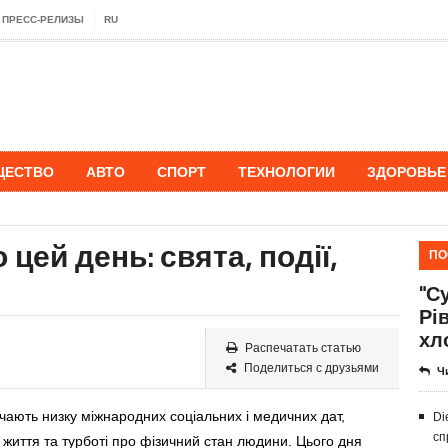
ПРЕСС-РЕЛИЗЫ
RU
ЩЕСТВО
АВТО
СПОРТ
ТЕХНОЛОГИИ
ЗДОРОВЬЕ
цей день: свята, події,
ПО
"Су
Рі
хл
Распечатать статью
Поделиться с друзьями
Ч
значають низку міжнародних соціальних і медичних дат,
Di
сп
життя та турботі про фізичний стан людини. Цього дня