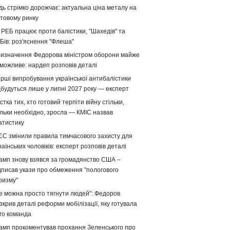
дь стрімко дорожчає: актуальна ціна металу на
ітовому ринку
 РЕБ працює проти балістики, "Шахедів" та
Бів: роз'яснення "Флеша"
изначення Федорова міністром оборони майже
можливе: нардеп розповів деталі
рші випробування української антибалістики
дбудуться лише у липні 2027 року — експерт
стка тих, хто готовий терпіти війну стільки,
ільки необхідно, зросла — КМІС назвав
атистику
ЄС змінили правила тимчасового захисту для
раїнських чоловіків: експерт розповів деталі
амп знову взявся за громадянство США –
дписав укази про обмеження "пологового
ризму"
е можна просто тягнути людей": Федоров
зкрив деталі реформи мобілізації, яку готувала
го команда
амп прокоментував прохання Зеленського про