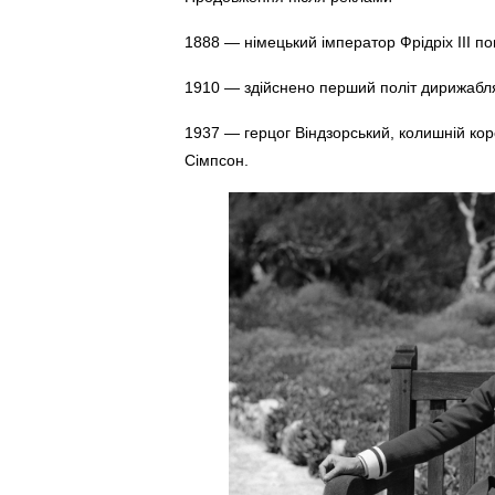
1888 — німецький імператор Фрідріх III по
1910 — здійснено перший політ дирижабл
1937 — герцог Віндзорський, колишній коро
Сімпсон.