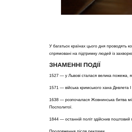
У багатьох країнах цього дня проводять кон
спрямовані на підтримку людей із захвор
ЗНАМЕННІ ПОДІЇ
1527 — у Львові сталася велика пожежа, 
1571 — війська кримського хана Девлета I
1638 — розпочалася Жовнинська битва між
Посполитої.
1844 — останній політ здійснив поштовий 
Продовження після реклами