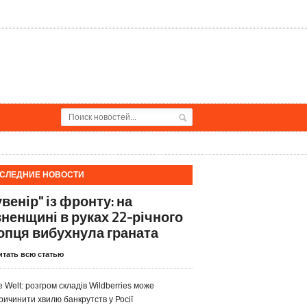
СЛЕДНИЕ НОВОСТИ
венір" із фронту: на
вненщині в руках 22-річного
опця вибухнула граната
итать всю статью
e Welt: розгром складів Wildberries може
ричинити хвилю банкрутств у Росії