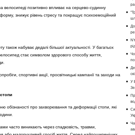
ра
а велосипеді позитивно впливає на серцево-судинну
"Т
 форму, знижує рівень стресу та покращує психоемоційний
шл
До
ре
NY
рі
у також набуває дедалі більшої актуальності. У багатьох
Чо
 велосипед стає символом здорового способу життя,
по
ди.
Де
ск
пробіги, спортивні акції, просвітницькі кампанії та заходи на
У 
Зе
 стопи
Пр
во
ю обізнаності про захворювання та деформації стопи, які
Си
людини.
Ук
Ча
ами часто виникають через спадковість, травми,
ав
ння або малорухливий спосіб життя. Серед найпоширеніших