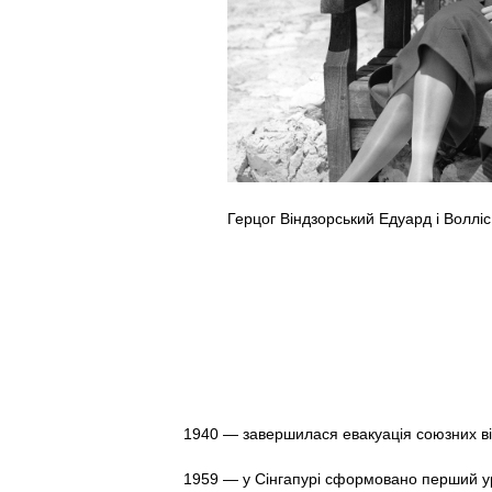
Герцог Віндзорський Едуард і Воллі
1940 — завершилася евакуація союзних війс
1959 — у Сінгапурі сформовано перший у