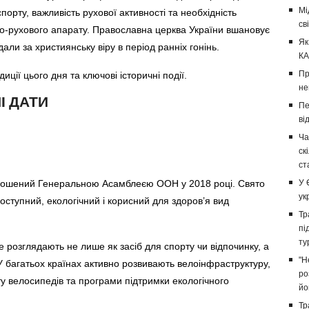
Мі
орту, важливість рухової активності та необхідність
св
о-рухового апарату. Православна церква України вшановує
Як
дали за християнську віру в період ранніх гонінь.
КА
Пр
ції цього дня та ключові історичні події.
не
І ДАТИ
Пе
ві
Ча
ск
ст
голошений Генеральною Асамблеєю ООН у 2018 році. Свято
У 
ук
ступний, екологічний і корисний для здоров’я вид
Тр
пі
ту
е розглядають не лише як засіб для спорту чи відпочинку, а
"Н
 У багатьох країнах активно розвивають велоінфраструктуру,
ро
у велосипедів та програми підтримки екологічного
йо
Тр