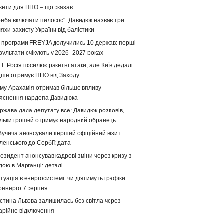
кети для ППО – що сказав
реба включати пилосос": Давидюк назвав три
яхи захисту України від балістики
 програми FREYJA долучились 10 держав: перші
зультати очікують у 2026–2027 роках
T: Росія посилює ракетні атаки, але Київ дедалі
дше отримує ППО від Заходу
му Арахамія отримав більше впливу —
яснення нардепа Давидюка
ржава дала депутату все: Давидюк розповів,
ільки грошей отримує народний обранець
Вучича анонсували перший офіційний візит
ленського до Сербії: дата
езидент анонсував кадрові зміни через кризу з
дою в Марганці: деталі
туація в енергосистемі: чи діятимуть графіки
ренерго 7 серпня
стина Львова залишилась без світла через
арійне відключення