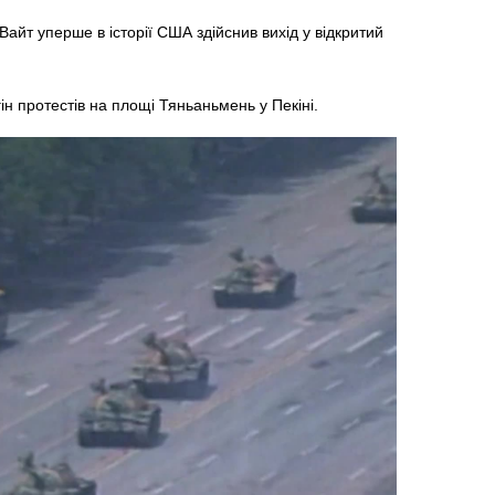
йт уперше в історії США здійснив вихід у відкритий
ін протестів на площі Тяньаньмень у Пекіні.