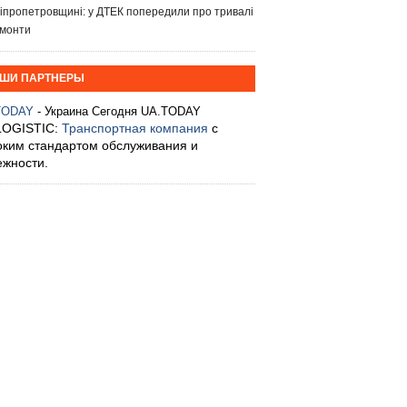
іпропетровщині: у ДТЕК попередили про тривалі
монти
ШИ ПАРТНЕРЫ
TODAY
- Украина Сегодня UA.TODAY
LOGISTIC:
Транспортная компания
с
оким стандартом обслуживания и
ежности.