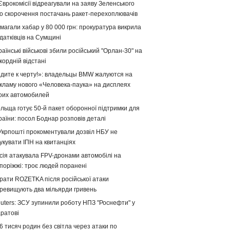
Єврокомісії відреагували на заяву Зеленського
о скорочення постачань ракет-перехоплювачів
магали хабар у 80 000 грн: прокуратура викрила
датківців на Сумщині
раїнські військові збили російський "Орлан-30" на
кордній відстані
дите к черту!»: владельцы BMW жалуются на
кламу нового «Человека-паука» на дисплеях
оих автомобилей
льща готує 50-й пакет оборонної підтримки для
раїни: посол Боднар розповів деталі
Укрпошті прокоментували дозвіл НБУ не
укувати ІПН на квитанціях
сія атакувала FPV-дронами автомобілі на
поріжжі: троє людей поранені
рати ROZETKA після російської атаки
ревищують два мільярди гривень
uters: ЗСУ зупинили роботу НПЗ "Роснефти" у
ратові
6 тисяч родин без світла через атаки по