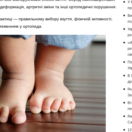
У 
деформація, артритні зміни та інші ортопедичні порушення.
пр
Ви
ктиці — правильному вибору взуття, фізичній активності,
по
теженням у ортопеда.
Ук
ре
«И
ре
св
По
Ук
В 
др
Ро
За
Вт
пе
Re
Са
12