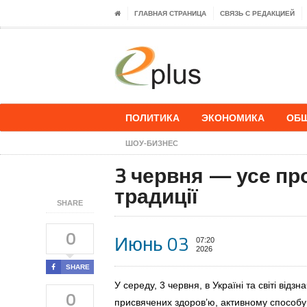
ГЛАВНАЯ СТРАНИЦА
СВЯЗЬ С РЕДАКЦИЕЙ
ПОЛИТИКА
ЭКОНОМИКА
ОБ
ШОУ-БИЗНЕС
3 червня — усе про 
традиції
SHARE
0
Июнь 03
07:20
2026
SHARE
У середу, 3 червня, в Україні та світі від
0
присвячених здоров’ю, активному способу 