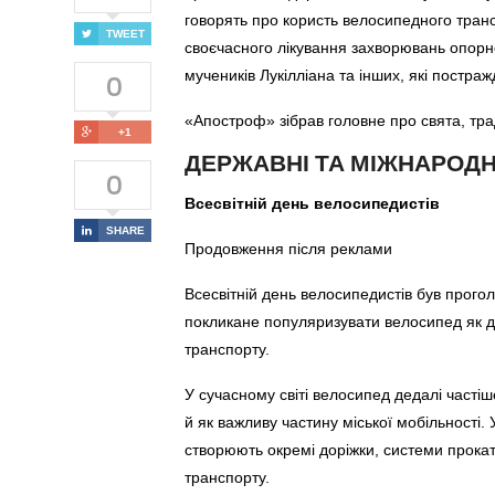
говорять про користь велосипедного трансп
TWEET
своєчасного лікування захворювань опорн
0
мучеників Лукілліана та інших, які постраж
«Апостроф» зібрав головне про свята, тради
+1
ДЕРЖАВНІ ТА МІЖНАРОДН
0
Всесвітній день велосипедистів
SHARE
Продовження після реклами
Всесвітній день велосипедистів був про
покликане популяризувати велосипед як до
транспорту.
У сучасному світі велосипед дедалі частіш
й як важливу частину міської мобільності.
створюють окремі доріжки, системи прокат
транспорту.