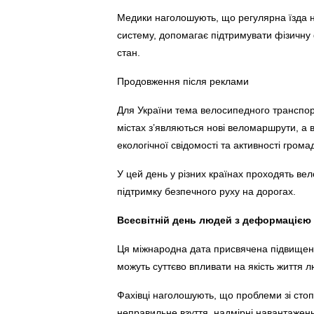
Медики наголошують, що регулярна їзда н
систему, допомагає підтримувати фізичну
стан.
Продовження після реклами
Для України тема велосипедного транспорт
містах з’являються нові веломаршрути, а
екологічної свідомості та активності грома
У цей день у різних країнах проходять вело
підтримку безпечного руху на дорогах.
Всесвітній день людей з деформацією
Ця міжнародна дата присвячена підвищенн
можуть суттєво впливати на якість життя 
Фахівці наголошують, що проблеми зі стоп
неправильне взуття, надмірні навантаже