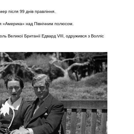
мер після 99 днів правління.
я «Америка» над Північним полюсом.
ль Великої Британії Едвард VIII, одружився з Волліс