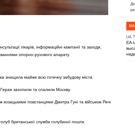
Дн
ре
НА
UA.
EA-
сультації лікарів, інформаційні кампанії та заходи,
выс
над
юваннями опорно-рухового апарату.
яка знищила майже всю готичну забудову міста.
 Герая захопили та спалили Москву.
 козацькими повстанцями Дмитра Гуні та військом Речі
голуб британської служби голубиної пошти.