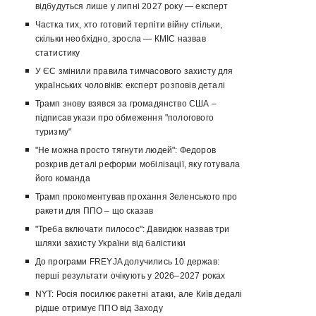
відбудуться лише у липні 2027 року — експерт
Частка тих, хто готовий терпіти війну стільки,
скільки необхідно, зросла — КМІС назвав
статистику
У ЄС змінили правила тимчасового захисту для
українських чоловіків: експерт розповів деталі
Трамп знову взявся за громадянство США –
підписав укази про обмеження "пологового
туризму"
"Не можна просто тягнути людей": Федоров
розкрив деталі реформи мобілізації, яку готувала
його команда
Трамп прокоментував прохання Зеленського про
ракети для ППО – що сказав
"Треба включати пилосос": Давидюк назвав три
шляхи захисту України від балістики
До програми FREYJA долучились 10 держав:
перші результати очікують у 2026–2027 роках
NYT: Росія посилює ракетні атаки, але Київ дедалі
рідше отримує ППО від Заходу