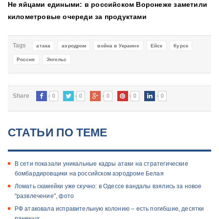
Не яйцами едиными: в российском Воронеже заметили
километровые очереди за продуктами
Tags
атака
аэродром
война в Украине
Ейск
Курск
Россия
Энгельс
0
0
0
0
0
Share
СТАТЬИ ПО ТЕМЕ
В сети показали уникальные кадры атаки на стратегические
бомбардировщики на российском аэродроме Белая
Ломать скамейки уже скучно: в Одессе вандалы взялись за новое
"развлечение", фото
РФ атаковала исправительную колонию – есть погибшие, десятки
раненых