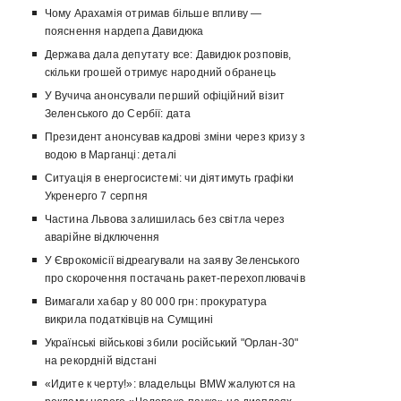
Чому Арахамія отримав більше впливу —
пояснення нардепа Давидюка
Держава дала депутату все: Давидюк розповів,
скільки грошей отримує народний обранець
У Вучича анонсували перший офіційний візит
Зеленського до Сербії: дата
Президент анонсував кадрові зміни через кризу з
водою в Марганці: деталі
Ситуація в енергосистемі: чи діятимуть графіки
Укренерго 7 серпня
Частина Львова залишилась без світла через
аварійне відключення
У Єврокомісії відреагували на заяву Зеленського
про скорочення постачань ракет-перехоплювачів
Вимагали хабар у 80 000 грн: прокуратура
викрила податківців на Сумщині
Українські військові збили російський "Орлан-30"
на рекордній відстані
«Идите к черту!»: владельцы BMW жалуются на