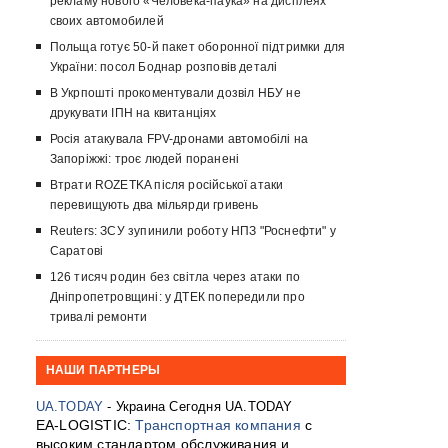
рекламу нового «Человека-паука» на дисплеях
своих автомобилей
Польща готує 50-й пакет оборонної підтримки для
України: посол Боднар розповів деталі
В Укрпошті прокоментували дозвіл НБУ не
друкувати ІПН на квитанціях
Росія атакувала FPV-дронами автомобілі на
Запоріжжі: троє людей поранені
Втрати ROZETKA після російської атаки
перевищують два мільярди гривень
Reuters: ЗСУ зупинили роботу НПЗ "Роснефти" у
Саратові
126 тисяч родин без світла через атаки по
Дніпропетровщині: у ДТЕК попередили про
тривалі ремонти
НАШИ ПАРТНЕРЫ
UA.TODAY
- Украина Сегодня UA.TODAY
EA-LOGISTIC:
Транспортная компания
с
высоким стандартом обслуживания и