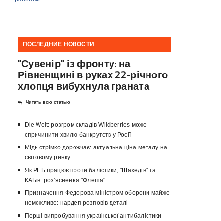
ПОСЛЕДНИЕ НОВОСТИ
"Сувенір" із фронту: на
Рівненщині в руках 22-річного
хлопця вибухнула граната
Читать всю статью
Die Welt: розгром складів Wildberries може
спричинити хвилю банкрутств у Росії
Мідь стрімко дорожчає: актуальна ціна металу на
світовому ринку
Як РЕБ працює проти балістики, "Шахедів" та
КАБів: роз'яснення "Флеша"
Призначення Федорова міністром оборони майже
неможливе: нардеп розповів деталі
Перші випробування української антибалістики