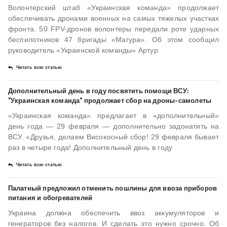
Волонтерский штаб «Украинская команда» продолжает
обеспечивать дронами военных на самых тяжелых участках
фронта. 50 FPV-дронов волонтеры передали роте ударных
беспилотников 47 бригады «Магура». Об этом сообщил
руководитель «Украинской команды» Артур
Читать всю статью
Дополнительный день в году посвятить помощи ВСУ:
"Украинская команда" продолжает сбор на дроны-самолеты
«Украинская команда» предлагает в «дополнительный»
день года — 29 февраля — дополнительно задонатить на
ВСУ. «Друзья, делаем Високосный сбор! 29 февраля бывает
раз в четыре года! Дополнительный день в году
Читать всю статью
Палатный предложил отменить пошлины для ввоза приборов
питания и обогревателей
Украина должна обеспечить ввоз аккумуляторов и
генераторов без налогов. И сделать это нужно срочно. Об