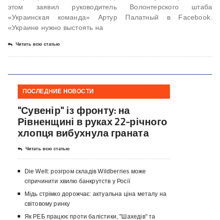
этом заявил руководитель Волонтерского штаба
«Украинская команда» Артур Палатный в Facebook.
«Украине нужно выстоять на
Читать всю статью
ПОСЛЕДНИЕ НОВОСТИ
"Сувенір" із фронту: на
Рівненщині в руках 22-річного
хлопця вибухнула граната
Читать всю статью
Die Welt: розгром складів Wildberries може
спричинити хвилю банкрутств у Росії
Мідь стрімко дорожчає: актуальна ціна металу на
світовому ринку
Як РЕБ працює проти балістики, "Шахедів" та