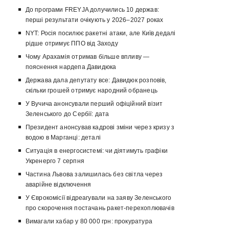
До програми FREYJA долучились 10 держав:
перші результати очікують у 2026–2027 роках
NYT: Росія посилює ракетні атаки, але Київ дедалі
рідше отримує ППО від Заходу
Чому Арахамія отримав більше впливу —
пояснення нардепа Давидюка
Держава дала депутату все: Давидюк розповів,
скільки грошей отримує народний обранець
У Вучича анонсували перший офіційний візит
Зеленського до Сербії: дата
Президент анонсував кадрові зміни через кризу з
водою в Марганці: деталі
Ситуація в енергосистемі: чи діятимуть графіки
Укренерго 7 серпня
Частина Львова залишилась без світла через
аварійне відключення
У Єврокомісії відреагували на заяву Зеленського
про скорочення постачань ракет-перехоплювачів
Вимагали хабар у 80 000 грн: прокуратура