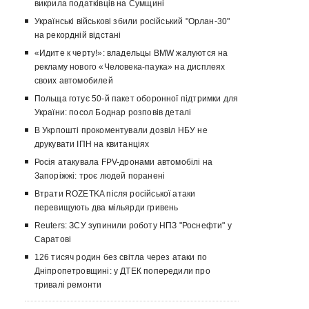
викрила податківців на Сумщині
Українські військові збили російський "Орлан-30"
на рекордній відстані
«Идите к черту!»: владельцы BMW жалуются на
рекламу нового «Человека-паука» на дисплеях
своих автомобилей
Польща готує 50-й пакет оборонної підтримки для
України: посол Боднар розповів деталі
В Укрпошті прокоментували дозвіл НБУ не
друкувати ІПН на квитанціях
Росія атакувала FPV-дронами автомобілі на
Запоріжжі: троє людей поранені
Втрати ROZETKA після російської атаки
перевищують два мільярди гривень
Reuters: ЗСУ зупинили роботу НПЗ "Роснефти" у
Саратові
126 тисяч родин без світла через атаки по
Дніпропетровщині: у ДТЕК попередили про
тривалі ремонти