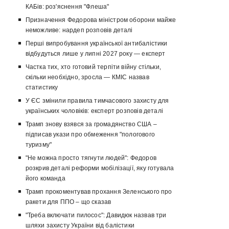
КАБів: роз'яснення "Флеша"
Призначення Федорова міністром оборони майже
неможливе: нардеп розповів деталі
Перші випробування української антибалістики
відбудуться лише у липні 2027 року — експерт
Частка тих, хто готовий терпіти війну стільки,
скільки необхідно, зросла — КМІС назвав
статистику
У ЄС змінили правила тимчасового захисту для
українських чоловіків: експерт розповів деталі
Трамп знову взявся за громадянство США –
підписав укази про обмеження "пологового
туризму"
"Не можна просто тягнути людей": Федоров
розкрив деталі реформи мобілізації, яку готувала
його команда
Трамп прокоментував прохання Зеленського про
ракети для ППО – що сказав
"Треба включати пилосос": Давидюк назвав три
шляхи захисту України від балістики