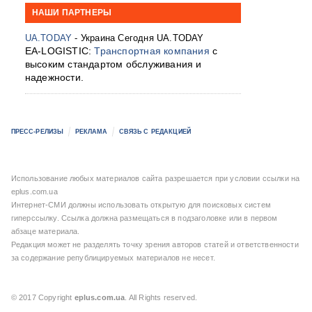
НАШИ ПАРТНЕРЫ
UA.TODAY
- Украина Сегодня UA.TODAY
EA-LOGISTIC:
Транспортная компания
с
высоким стандартом обслуживания и
надежности.
ПРЕСС-РЕЛИЗЫ
РЕКЛАМА
СВЯЗЬ С РЕДАКЦИЕЙ
Использование любых материалов сайта разрешается при условии ссылки на
eplus.com.ua
Интернет-СМИ должны использовать открытую для поисковых систем
гиперссылку. Ссылка должна размещаться в подзаголовке или в первом
абзаце материала.
Редакция может не разделять точку зрения авторов статей и ответственности
за содержание републицируемых материалов не несет.
© 2017 Copyright
eplus.com.ua
. All Rights reserved.