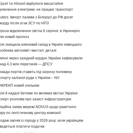
Грузії та Абхазії відбулося масштабне
дключення електрики: не працює транспорт
uters: Імпорт палива з Білорусі до РФ досяг
корду після атак ЗСУ по НПЗ
гроза відключення світла 6 серпня: в Укренерго
ли новий прогноз
сія знищила ключовий склад в Україні німецького
робника автохімії і мастил: деталі
липні через західний кордон України зафіксували
над 4,3 млн перетинів — ДПСУ
окада портів ставить під загрозу половину
спорту залізної руди з України – NV
НКРЕКП новий очільник
сія й надалі битиме по великих містах України:
сперт розповів про захист інфраструктури
іційна заява мережі NOVUS щодо ракетного
ару по логістичному центру компанії
одаж овочів із городу у 2026 році: коли українцям
ведеться платити податки