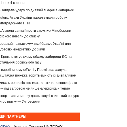
гіонах 4 серпня
 завдала удару по дитячій лікарні в Запоріжжі
uters: Атаки України паралізували роботу
лгоградського НПЗ
А ввели санкції проти структур Міноборони
сії: кого внесли до списку
рецький назвав суму, якої бракує Україні для
дготовки енергетики до зими
: Кремль готує схему обходу заборони ЄС на
стачання російського газу
 виробничому об’єкті у Пермі спалахнула
сштабна пожежа: горить ємність із дизпаливом
игаль розповів, що може стати головною ціллю
 – під загрозою не лише електрика й тепло
спорт частини газу дасть галузі валютний ресурс
я розвитку — Уніговський
ШИ ПАРТНЕРЫ
TODAY
- Украина Сегодня UA.TODAY