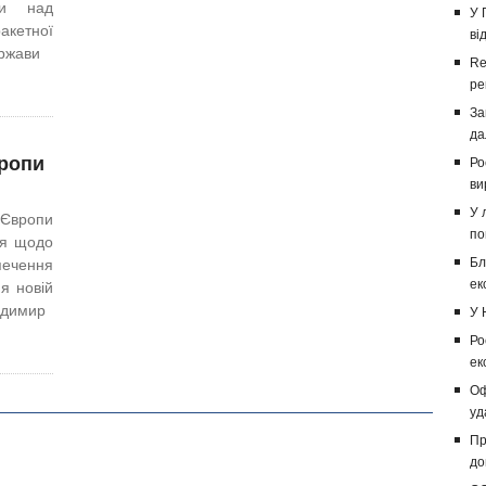
ти над
У 
акетної
ві
ержави
Re
ре
За
да
вропи
Ро
ви
У 
ї Європи
по
ня щодо
Бл
печення
ек
я новій
одимир
У 
Ро
ек
Оф
уд
Пр
до