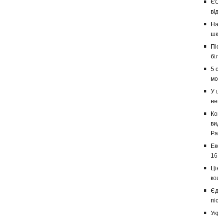
ЄС
ві
На
шк
Пі
бі
5 
мо
У 
не
Ко
ви
Ра
Ек
16
Ці
ко
Єд
пі
Ук