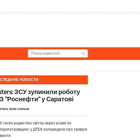
СЛЕДНИЕ НОВОСТИ
uters: ЗСУ зупинили роботу
З "Роснефти" у Саратові
итать всю статью
6 тисяч родин без світла через атаки по
іпропетровщині: у ДТЕК попередили про тривалі
монти