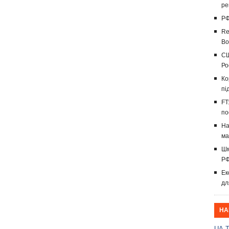
ре
РФ
Re
Во
СШ
Ро
Ко
пі
FT
по
На
ма
Шм
РФ
Ек
дл
НА
UA.