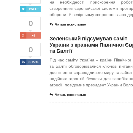
на необхідності прискорення робо
створенням європейської системи протир
TWEET
оборони. У вечірньому зверненні глава д
0
Читать всю статью
+1
Зеленський підсумував саміт
України з країнами Північної Є
0
та Балтії
Під час саміту Україна – країни Північно
SHARE
та Балтії обговорювалися ключові питан
досягнення справедливого миру та забез
надійних гарантій безпеки для запобіганн
агресії, повідомив президент України Вол
Читать всю статью