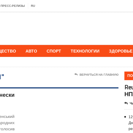
ПРЕСС-РЕЛИЗЫ
RU
ЩЕСТВО
АВТО
СПОРТ
ТЕХНОЛОГИИ
ЗДОРОВЬЕ
"
ПО
ВЕРНУТЬСЯ НА ГЛАВНУЮ
Re
НП
внески
Ч
нський
12
родних
Дн
голосив
ре