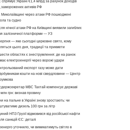
 спрямує Україні €1,4 млрд за рахунок доходів
д заморожених активів РФ
 Миколаївщині через атаки РФ пошкоджені
ола та судно
сля нічної атаки РФ на Київщині виявили загиблих
ля залізничної платформи — УЗ
серпня — яке сьогодні церковне свято, кому
ляться цього дня, традиції та прикмети
шести областях є знеструмлення: де на ранок
має електроенергії через ворожі удари
нтрольований експорт газу може дати
добувникам кошти на нові свердловини — Центр
зумкова
сдержсекретар МВС Тахтай компенсує державі
 млн грн: визнав провину
ни на пальне в Україні знову зростають: чи
штуватиме дизель 100 грн за літр
иний НПЗ Грузії відмовився від російської нафти
сля санкцій ЄС: деталі
ренерго уточнило, чи вимикатимуть світло в