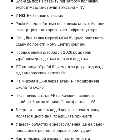
Блокада портів ставить під загрозу половину
експорту залізної руди з України – NV
У НКРЕКП новий очільник
Росія й надалі битиме по великих містах України:
експерт розповів про захист інфраструктури
Офіційна заява мережі NOVUS щодо ракетного
удару по логістичному центру компанії
Продаж овочів із городу у 2026 році: коли
українцям доведеться платити податки
ЄС спрямує Україні €1,4 млрд за рахунок доходів
від заморожених активів РФ
На Миколаївщині через атаки РФ пошкоджені
школа та судно
Після нічної атаки РФ на Київщині виявили
загиблих біля залізничної платформи — УЗ
5 серпня — яке сьогодні церковне свято, кому
моляться цього дня, традиції та прикмети
У шести областях є знеструмлення: де на ранок
немає електроенергії через ворожі удари
Контрольований експорт газу може дати