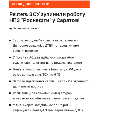
ПОСЛЕДНИЕ НОВОСТИ
Reuters: ЗСУ зупинили роботу
НПЗ "Роснефти" у Саратові
Читать всю статью
126 тисяч родин без світла через атаки по
Дніпропетровщині: у ДТЕК попередили про
тривалі ремонти
У Грузії та Абхазії відбулося масштабне
відключення електрики: не працює транспорт
Reuters: Імпорт палива з Білорусі до РФ досяг
рекорду після атак ЗСУ по НПЗ
Загроза відключення світла 6 серпня: в Укренерго
дали новий прогноз
Росія знищила ключовий склад в Україні
німецького виробника автохімії і мастил: деталі
У липні через західний кордон України
зафіксували понад 4,3 млн перетинів — ДПСУ