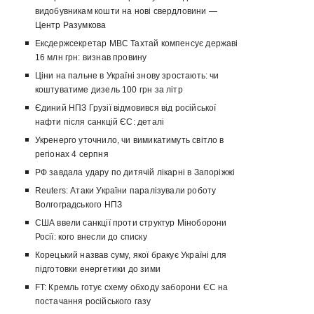
видобувникам кошти на нові свердловини —
Центр Разумкова
Ексдержсекретар МВС Тахтай компенсує державі
16 млн грн: визнав провину
Ціни на пальне в Україні знову зростають: чи
коштуватиме дизель 100 грн за літр
Єдиний НПЗ Грузії відмовився від російської
нафти після санкцій ЄС: деталі
Укренерго уточнило, чи вимикатимуть світло в
регіонах 4 серпня
РФ завдала удару по дитячій лікарні в Запоріжжі
Reuters: Атаки України паралізували роботу
Волгоградського НПЗ
США ввели санкції проти структур Міноборони
Росії: кого внесли до списку
Корецький назвав суму, якої бракує Україні для
підготовки енергетики до зими
FT: Кремль готує схему обходу заборони ЄС на
постачання російського газу