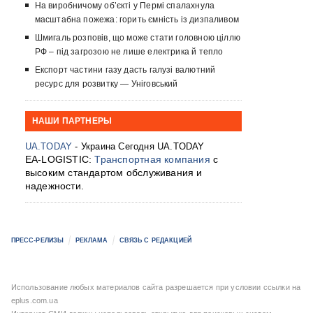
На виробничому об’єкті у Пермі спалахнула
масштабна пожежа: горить ємність із дизпаливом
Шмигаль розповів, що може стати головною ціллю
РФ – під загрозою не лише електрика й тепло
Експорт частини газу дасть галузі валютний
ресурс для розвитку — Уніговський
НАШИ ПАРТНЕРЫ
UA.TODAY
- Украина Сегодня UA.TODAY
EA-LOGISTIC:
Транспортная компания
с
высоким стандартом обслуживания и
надежности.
ПРЕСС-РЕЛИЗЫ
РЕКЛАМА
СВЯЗЬ С РЕДАКЦИЕЙ
Использование любых материалов сайта разрешается при условии ссылки на
eplus.com.ua