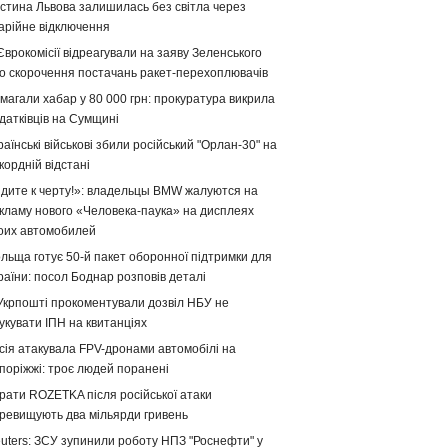
стина Львова залишилась без світла через
арійне відключення
Єврокомісії відреагували на заяву Зеленського
о скорочення постачань ракет-перехоплювачів
магали хабар у 80 000 грн: прокуратура викрила
датківців на Сумщині
раїнські військові збили російський "Орлан-30" на
кордній відстані
дите к черту!»: владельцы BMW жалуются на
кламу нового «Человека-паука» на дисплеях
оих автомобилей
льща готує 50-й пакет оборонної підтримки для
раїни: посол Боднар розповів деталі
Укрпошті прокоментували дозвіл НБУ не
укувати ІПН на квитанціях
сія атакувала FPV-дронами автомобілі на
поріжжі: троє людей поранені
рати ROZETKA після російської атаки
ревищують два мільярди гривень
uters: ЗСУ зупинили роботу НПЗ "Роснефти" у