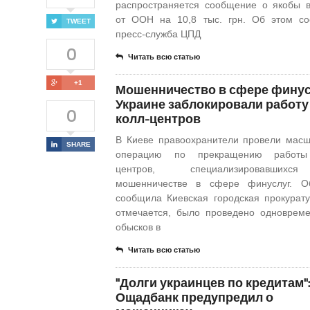
распространяется сообщение о якобы 
от ООН на 10,8 тыс. грн. Об этом с
TWEET
пресс-служба ЦПД
0
Читать всю статью
+1
Мошенничество в сфере финусл
Украине заблокировали работу
0
колл-центров
В Киеве правоохранители провели мас
SHARE
операцию по прекращению работы
центров, специализировавших
мошенничестве в сфере финуслуг. О
сообщила Киевская городская прокурату
отмечается, было проведено одноврем
обысков в
Читать всю статью
"Долги украинцев по кредитам":
Ощадбанк предупредил о