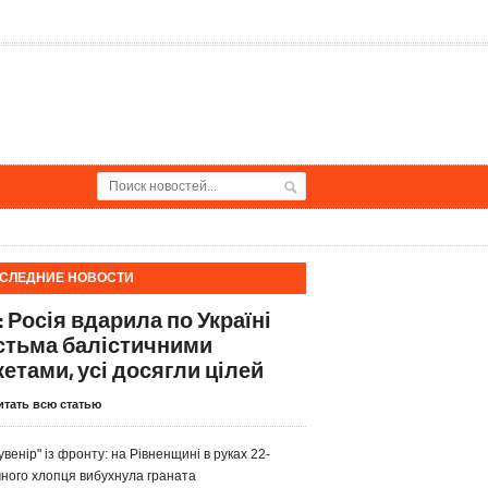
СЛЕДНИЕ НОВОСТИ
: Росія вдарила по Україні
стьма балістичними
кетами, усі досягли цілей
итать всю статью
увенір" із фронту: на Рівненщині в руках 22-
чного хлопця вибухнула граната