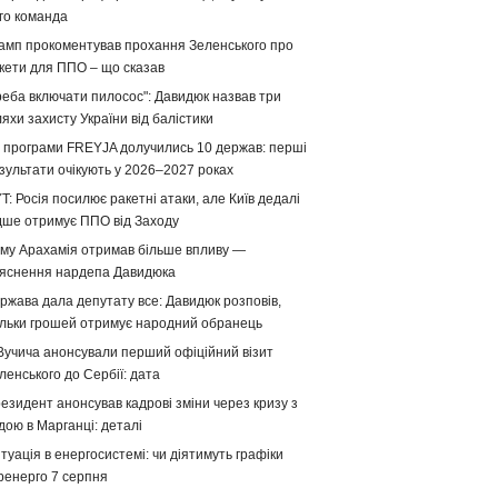
го команда
амп прокоментував прохання Зеленського про
кети для ППО – що сказав
реба включати пилосос": Давидюк назвав три
яхи захисту України від балістики
 програми FREYJA долучились 10 держав: перші
зультати очікують у 2026–2027 роках
T: Росія посилює ракетні атаки, але Київ дедалі
дше отримує ППО від Заходу
му Арахамія отримав більше впливу —
яснення нардепа Давидюка
ржава дала депутату все: Давидюк розповів,
ільки грошей отримує народний обранець
Вучича анонсували перший офіційний візит
ленського до Сербії: дата
езидент анонсував кадрові зміни через кризу з
дою в Марганці: деталі
туація в енергосистемі: чи діятимуть графіки
ренерго 7 серпня