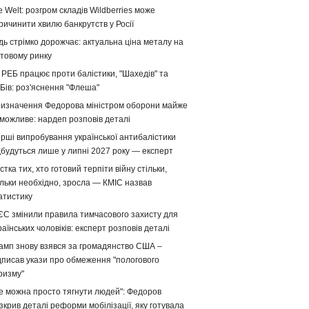
e Welt: розгром складів Wildberries може
ричинити хвилю банкрутств у Росії
дь стрімко дорожчає: актуальна ціна металу на
ітовому ринку
 РЕБ працює проти балістики, "Шахедів" та
Бів: роз'яснення "Флеша"
изначення Федорова міністром оборони майже
можливе: нардеп розповів деталі
рші випробування української антибалістики
дбудуться лише у липні 2027 року — експерт
стка тих, хто готовий терпіти війну стільки,
ільки необхідно, зросла — КМІС назвав
атистику
ЄС змінили правила тимчасового захисту для
раїнських чоловіків: експерт розповів деталі
амп знову взявся за громадянство США –
дписав укази про обмеження "пологового
ризму"
е можна просто тягнути людей": Федоров
зкрив деталі реформи мобілізації, яку готувала