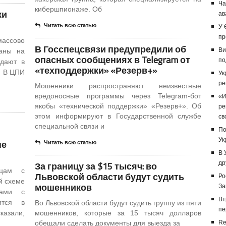
Ча
кибершпионаже. Об
ки
ав
Читать всю статью
У 
пр
массово
В Госспецсвязи предупредили об
Ви
аны на
опасных сообщениях в Telegram от
по
ждают в
«техподдержки» «Резерв+»
. В ЦПИ
Ук
ре
Мошенники распространяют неизвестные
вредоносные программы через Telegram-бот
«И
якобы «технической поддержки» «Резерв+». Об
ре
этом информируют в Государственной службе
св
специальной связи и
По
Ук
не
Читать всю статью
В 
За границу за $15 тысяч: во
др
нцам с
Львовской области будут судить
Ро
й схеме
мошенников
За
вами с
Вт
ится в
Во Львовской области будут судить группу из пяти
пе
казали,
мошенников, которые за 15 тысяч долларов
обещали сделать документы для выезда за
Re