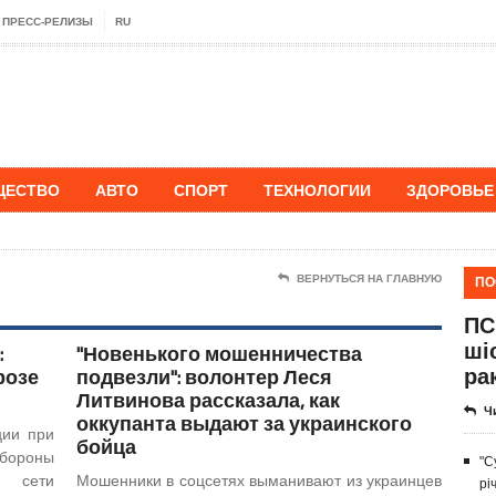
ПРЕСС-РЕЛИЗЫ
RU
ЩЕСТВО
АВТО
СПОРТ
ТЕХНОЛОГИИ
ЗДОРОВЬЕ
ПО
ВЕРНУТЬСЯ НА ГЛАВНУЮ
ПС
ші
:
"Новенького мошенничества
ра
розе
подвезли": волонтер Леся
Литвинова рассказала, как
Ч
оккупанта выдают за украинского
ции при
бойца
ороны
"С
в сети
Мошенники в соцсетях выманивают из украинцев
рі