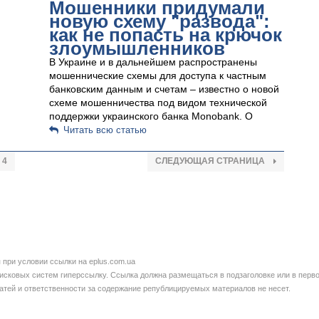
Мошенники придумали
новую схему "развода":
как не попасть на крючок
злоумышленников
В Украине и в дальнейшем распространены
мошеннические схемы для доступа к частным
банковским данным и счетам – известно о новой
схеме мошенничества под видом технической
поддержки украинского банка Monobank. О
Читать всю статью
4
СЛЕДУЮЩАЯ СТРАНИЦА
при условии ссылки на eplus.com.ua
сковых систем гиперссылку. Ссылка должна размещаться в подзаголовке или в перво
татей и ответственности за содержание републицируемых материалов не несет.