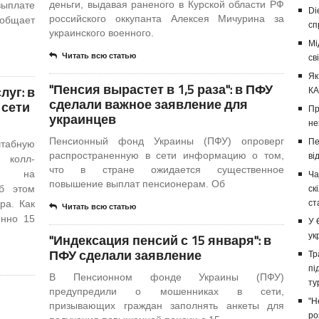
деньги, выдавая раненого в Курской области РФ
выплате
Di
российского оккупанта Алексея Мичурина за
ообщает
сп
украинского военного.
Мі
Читать всю статью
св
Як
"Пенсия вырастет в 1,5 раза": в ПФУ
уг: в
КА
сделали важное заявление для
 сети
Пр
украинцев
не
Пенсионный фонд Украины (ПФУ) опроверг
Пе
штабную
распространенную в сети информацию о том,
ві
 колл-
что в стране ожидается существенное
ся на
Ча
повышение выплат пенсионерам. Об
б этом
ск
ра. Как
ст
Читать всю статью
енно 15
У 
"Индексация пенсий с 15 января": в
ук
ПФУ сделали заявление
Тр
пі
В Пенсионном фонде Украины (ПФУ)
ту
предупредили о мошенниках в сети,
"Н
призывающих граждан заполнять анкеты для
ро