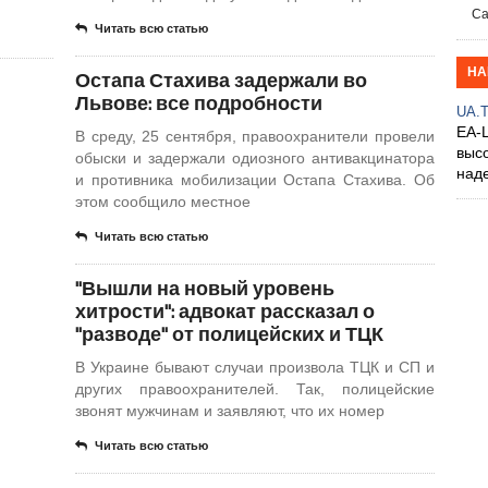
Са
Читать всю статью
НА
Остапа Стахива задержали во
Львове: все подробности
UA.
EA-
В среду, 25 сентября, правоохранители провели
выс
обыски и задержали одиозного антивакцинатора
над
и противника мобилизации Остапа Стахива. Об
этом сообщило местное
Читать всю статью
"Вышли на новый уровень
хитрости": адвокат рассказал о
"разводе" от полицейских и ТЦК
В Украине бывают случаи произвола ТЦК и СП и
других правоохранителей. Так, полицейские
звонят мужчинам и заявляют, что их номер
Читать всю статью