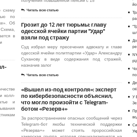
получения повышенной пенсии с 15
йо
ю схему
Читать всю статью
Тр
тью по
ра
ке». Об
Грозит до 12 лет тюрьмы: главу
"Т
 Схема,
одесской ячейки партии "Удар"
шл
ается в
взяли под стражу
До
и
Суд избрал меру пресечения адвокату и главе
ре
одесской ячейки политпартии «Удар» Александру
NY
Суханову в виде содержания под стражей,
рі
лл-
назначив залог
Чо
по
Читать всю статью
Де
«Вышел из-под контроля»: эксперт
ичестве
ск
по кибербезопасности объяснил,
и колл-
У 
что могло произойти с Telegram-
атье и
Зе
ботом «Резерв+»
вывания
Пр
тникам
во
За распространением опасных сообщений через
Telegram-бот якобы технической поддержки
Си
«Резерва+» может стоять пророссийская
Ук
хакерская группа, которая специализируется на