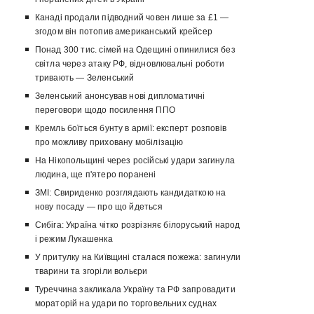
Канаді продали підводний човен лише за £1 —
згодом він потопив американський крейсер
Понад 300 тис. сімей на Одещині опинилися без
світла через атаку РФ, відновлювальні роботи
тривають — Зеленський
Зеленський анонсував нові дипломатичні
переговори щодо посилення ППО
Кремль боїться бунту в армії: експерт розповів
про можливу приховану мобілізацію
На Нікопольщині через російські удари загинула
людина, ще п'ятеро поранені
ЗМІ: Свириденко розглядають кандидаткою на
нову посаду — про що йдеться
Сибіга: Україна чітко розрізняє білоруський народ
і режим Лукашенка
У притулку на Київщині сталася пожежа: загинули
тварини та згоріли вольєри
Туреччина закликала Україну та РФ запровадити
мораторій на удари по торговельних суднах