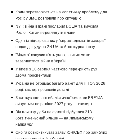
Крим перетворюється на логістичну проблему для
Росії: у ВМС розповіли про ситуацію
NYT: війна в Ірані послабила США та змусила
Росію і Китай переглянути плани
Один із підозрюваних у "справі адвокатів-хакерів"
подав до суду на ZN.UA та його журналістку
"Мадяр" озвучив п'ять умов, за яких може
завершитися війна в Україні
У Києві з 10 серпня частково перекриють рух
двома проспектами
Україна не отримає багато ракет для ППО у 2026
році: експерт розповів деталі
Застосування антибалістичної системи FREYJA
очікується не раніше 2027 року — експерт
Від початку доби на фронті відбулося 213
боєзіткнень: найбільше — на Лиманському
напрямку
Сибіга розкритикував заяву ЮНІСЕФ про загиблих
і поранених дітей в Україні