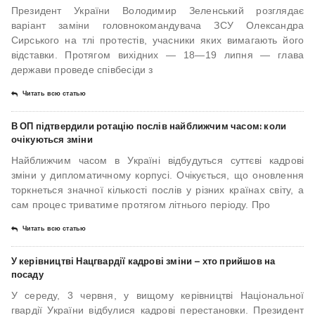
Президент України Володимир Зеленський розглядає
варіант заміни головнокомандувача ЗСУ Олександра
Сирського на тлі протестів, учасники яких вимагають його
відставки. Протягом вихідних — 18—19 липня — глава
держави проведе співбесіди з
Читать всю статью
В ОП підтвердили ротацію послів найближчим часом: коли
очікуються зміни
Найближчим часом в Україні відбудуться суттєві кадрові
зміни у дипломатичному корпусі. Очікується, що оновлення
торкнеться значної кількості послів у різних країнах світу, а
сам процес триватиме протягом літнього періоду. Про
Читать всю статью
У керівництві Нацгвардії кадрові зміни – хто прийшов на
посаду
У середу, 3 червня, у вищому керівництві Національної
гвардії України відбулися кадрові перестановки. Президент