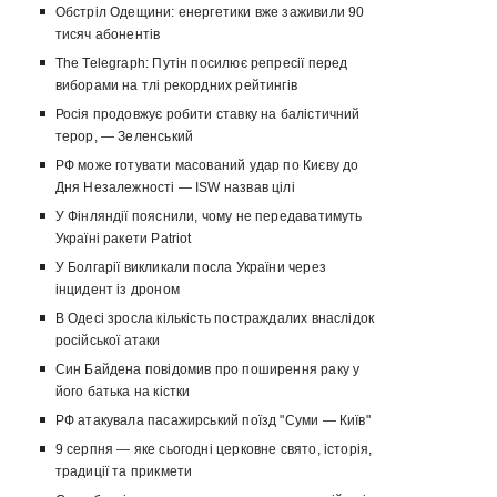
Обстріл Одещини: енергетики вже заживили 90
тисяч абонентів
The Telegraph: Путін посилює репресії перед
виборами на тлі рекордних рейтингів
Росія продовжує робити ставку на балістичний
терор, — Зеленський
РФ може готувати масований удар по Києву до
Дня Незалежності — ISW назвав цілі
У Фінляндії пояснили, чому не передаватимуть
Україні ракети Patriot
У Болгарії викликали посла України через
інцидент із дроном
В Одесі зросла кількість постраждалих внаслідок
російської атаки
Син Байдена повідомив про поширення раку у
його батька на кістки
РФ атакувала пасажирський поїзд "Суми — Київ"
9 серпня — яке сьогодні церковне свято, історія,
традиції та прикмети