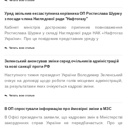
Читать всю статью
Уряд звільнив ексзаступника керівника ОП Ростислава Шурму
з посади члена Наглядової ради "Нафтогазу"
Кабінет міністрів достроково припинив повноваження
Ростислава Шурми у складі Наглядової ради НАК «Нафтогаз
України». Про це повідомив представник уряду у
Читать всю статью
Зеленський анонсував зміни серед очільників адміністрацій
та нові санкції проти РФ
Наступного тижня президент України Володимир Зеленський
очікує на доповіді щодо роботи голів місцевих адміністрацій,
за результатами яких очікуються кадрові зміни.
Читать всю статью
В ОП спростували інформацію про ймовірні зміни в МЗС
В Офісі президента заявили, що кадрових змін в Міністерстві
закордонних справ України не передбачається. Про це