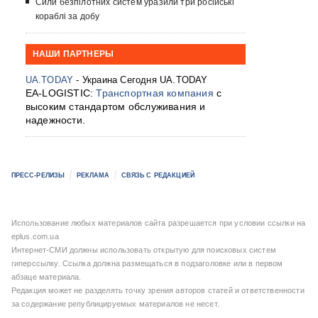
Сили безпілотних систем уразили три російські
кораблі за добу
НАШИ ПАРТНЕРЫ
UA.TODAY
- Украина Сегодня UA.TODAY
EA-LOGISTIC:
Транспортная компания
с
высоким стандартом обслуживания и
надежности.
ПРЕСС-РЕЛИЗЫ
РЕКЛАМА
СВЯЗЬ С РЕДАКЦИЕЙ
Использование любых материалов сайта разрешается при условии ссылки на
eplus.com.ua
Интернет-СМИ должны использовать открытую для поисковых систем
гиперссылку. Ссылка должна размещаться в подзаголовке или в первом
абзаце материала.
Редакция может не разделять точку зрения авторов статей и ответственности
за содержание републицируемых материалов не несет.