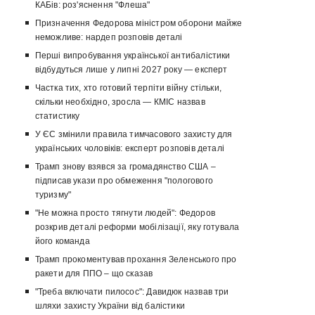
КАБів: роз'яснення "Флеша"
Призначення Федорова міністром оборони майже
неможливе: нардеп розповів деталі
Перші випробування української антибалістики
відбудуться лише у липні 2027 року — експерт
Частка тих, хто готовий терпіти війну стільки,
скільки необхідно, зросла — КМІС назвав
статистику
У ЄС змінили правила тимчасового захисту для
українських чоловіків: експерт розповів деталі
Трамп знову взявся за громадянство США –
підписав укази про обмеження "пологового
туризму"
"Не можна просто тягнути людей": Федоров
розкрив деталі реформи мобілізації, яку готувала
його команда
Трамп прокоментував прохання Зеленського про
ракети для ППО – що сказав
"Треба включати пилосос": Давидюк назвав три
шляхи захисту України від балістики