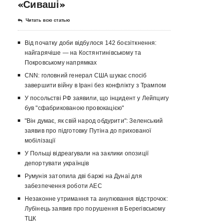
«Сиваші»
Читать всю статью
Від початку доби відбулося 142 боєзіткнення:
найгарячіше — на Костянтинівському та
Покровському напрямках
CNN: головний генерал США шукає спосіб
завершити війну в Ірані без конфлікту з Трампом
У посольстві РФ заявили, що інцидент у Лейпцигу
був "сфабрикованою провокацією"
"Він думає, як свій народ обдурити": Зеленський
заявив про підготовку Путіна до прихованої
мобілізації
У Польщі відреагували на заклики опозиції
депортувати українців
Румунія затопила дві баржі на Дунаї для
забезпечення роботи АЕС
Незаконне утримання та анулювання відстрочок:
Лубінець заявив про порушення в Берегівському
ТЦК