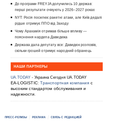
До програми FREYJA долучились 10 держав:
перші результати очікують у 2026–2027 роках
NYT: Росія посилює ракетні атаки, але Київ дедалі
рідше отримує ППО від Заходу
Чому Арахамія отримав більше впливу —
пояснення нардепа Давидюка
Держава дала депутату все: Давидюк розповів,
скільки грошей отримує народний обранець
НАШИ ПАРТНЕРЫ
UA.TODAY
- Украина Сегодня UA.TODAY
EA-LOGISTIC:
Транспортная компания
с
высоким стандартом обслуживания и
надежности.
ПРЕСС-РЕЛИЗЫ
РЕКЛАМА
СВЯЗЬ С РЕДАКЦИЕЙ