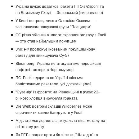
Україна шукає додаткові ракети ППО в Європі та
на Близькому Сході — Зеленський (виправлено)
У Києві попрощалися з Олексієм Юковим —
засновником пошукової групи "Плацдарм"
ЄС різко збільшив імпорт скрапленого газу з Росії
— хто став найбільшим покупцем
ЗМІ: РФ пропонує іноземним покупцям нову
ракету для винищувача Су-57
Bloomberg: Україна не атакуватиме неросійські
нафтові танкери в Чорному морі
ПС: Росія вдарила по Україні шістьма
балістичними ракетами, усі досягли цілей
"Сувенір" із фронту: на Рівненщині в руках 22-
річного хлопця вибухнула граната
Die Welt: розгром складів Wildberries може
спричинити хвилю банкрутств у Росії
Мідь стрімко дорожчає: актуальна ціна металу на
світовому ринку
Як РЕБ працює проти балістики, "Шахедів" та