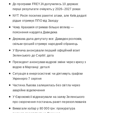
До програми FREYJA долучились 10 держав:
перші результати очікують у 2026–2027 роках
NYT: Росія посилює ракетні атаки, але Київ дедалі
рідше отримує ППО від Заходу
Чому Арахамія отримав більше впливу —
пояснення нардепа Давидюка
Держава дала депутату все: Давидюк розповів,
скільки грошей отримує народний обранець
У Вучича анонсували перший офіційний візит
Зеленського до Сербії: дата
Президент анонсував кадрові зміни через кризу з
водою в Марганці: деталі
Ситуація в енергосистемі: чи діятимуть графіки
Укренерго 7 серпня
Частина Львова залишилась без світла через
аварійне відключення
У Єврокомісії відреагували на заяву Зеленського
про скорочення постачань ракет-перехоплювачів
Вимагали хабар у 80 000 грн: прокуратура