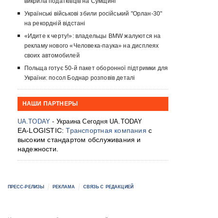
викрила податківців на Сумщині
Українські військові збили російський "Орлан-30"
на рекордній відстані
«Идите к черту!»: владельцы BMW жалуются на
рекламу нового «Человека-паука» на дисплеях
своих автомобилей
Польща готує 50-й пакет оборонної підтримки для
України: посол Боднар розповів деталі
НАШИ ПАРТНЕРЫ
UA.TODAY
- Украина Сегодня UA.TODAY
EA-LOGISTIC:
Транспортная компания
с
высоким стандартом обслуживания и
надежности.
ПРЕСС-РЕЛИЗЫ
РЕКЛАМА
СВЯЗЬ С РЕДАКЦИЕЙ