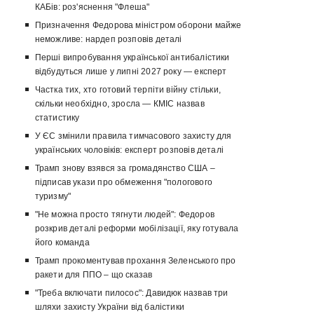
КАБів: роз'яснення "Флеша"
Призначення Федорова міністром оборони майже
неможливе: нардеп розповів деталі
Перші випробування української антибалістики
відбудуться лише у липні 2027 року — експерт
Частка тих, хто готовий терпіти війну стільки,
скільки необхідно, зросла — КМІС назвав
статистику
У ЄС змінили правила тимчасового захисту для
українських чоловіків: експерт розповів деталі
Трамп знову взявся за громадянство США –
підписав укази про обмеження "пологового
туризму"
"Не можна просто тягнути людей": Федоров
розкрив деталі реформи мобілізації, яку готувала
його команда
Трамп прокоментував прохання Зеленського про
ракети для ППО – що сказав
"Треба включати пилосос": Давидюк назвав три
шляхи захисту України від балістики