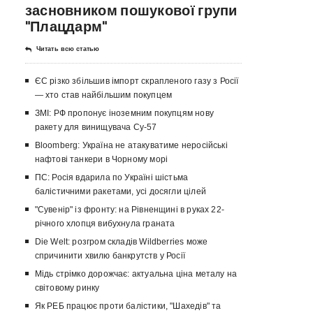
засновником пошукової групи
"Плацдарм"
Читать всю статью
ЄС різко збільшив імпорт скрапленого газу з Росії
— хто став найбільшим покупцем
ЗМІ: РФ пропонує іноземним покупцям нову
ракету для винищувача Су-57
Bloomberg: Україна не атакуватиме неросійські
нафтові танкери в Чорному морі
ПС: Росія вдарила по Україні шістьма
балістичними ракетами, усі досягли цілей
"Сувенір" із фронту: на Рівненщині в руках 22-
річного хлопця вибухнула граната
Die Welt: розгром складів Wildberries може
спричинити хвилю банкрутств у Росії
Мідь стрімко дорожчає: актуальна ціна металу на
світовому ринку
Як РЕБ працює проти балістики, "Шахедів" та