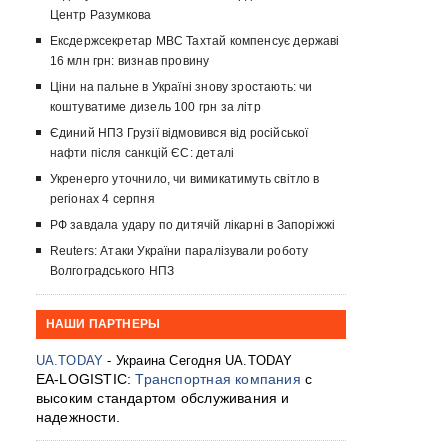
Центр Разумкова
Ексдержсекретар МВС Тахтай компенсує державі
16 млн грн: визнав провину
Ціни на пальне в Україні знову зростають: чи
коштуватиме дизель 100 грн за літр
Єдиний НПЗ Грузії відмовився від російської
нафти після санкцій ЄС: деталі
Укренерго уточнило, чи вимикатимуть світло в
регіонах 4 серпня
РФ завдала удару по дитячій лікарні в Запоріжжі
Reuters: Атаки України паралізували роботу
Волгоградського НПЗ
НАШИ ПАРТНЕРЫ
UA.TODAY
- Украина Сегодня UA.TODAY
EA-LOGISTIC:
Транспортная компания
с
высоким стандартом обслуживания и
надежности.