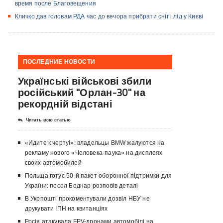
время после Благовещения
Кличко дав головам РДА час до вечора прибрати сніг і лід у Києві
ПОСЛЕДНИЕ НОВОСТИ
Українські військові збили
російський "Орлан-30" на
рекордній відстані
Читать всю статью
«Идите к черту!»: владельцы BMW жалуются на
рекламу нового «Человека-паука» на дисплеях
своих автомобилей
Польща готує 50-й пакет оборонної підтримки для
України: посол Боднар розповів деталі
В Укрпошті прокоментували дозвіл НБУ не
друкувати ІПН на квитанціях
Росія атакувала FPV-дронами автомобілі на