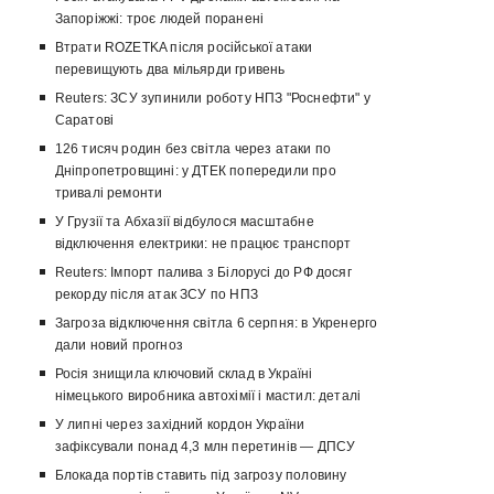
Запоріжжі: троє людей поранені
Втрати ROZETKA після російської атаки
перевищують два мільярди гривень
Reuters: ЗСУ зупинили роботу НПЗ "Роснефти" у
Саратові
126 тисяч родин без світла через атаки по
Дніпропетровщині: у ДТЕК попередили про
тривалі ремонти
У Грузії та Абхазії відбулося масштабне
відключення електрики: не працює транспорт
Reuters: Імпорт палива з Білорусі до РФ досяг
рекорду після атак ЗСУ по НПЗ
Загроза відключення світла 6 серпня: в Укренерго
дали новий прогноз
Росія знищила ключовий склад в Україні
німецького виробника автохімії і мастил: деталі
У липні через західний кордон України
зафіксували понад 4,3 млн перетинів — ДПСУ
Блокада портів ставить під загрозу половину