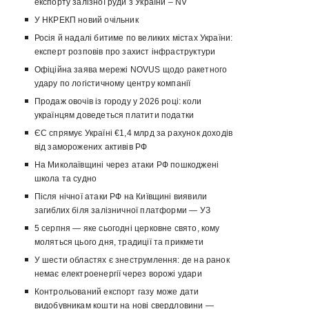
експорту залізної руди з України – NV
У НКРЕКП новий очільник
Росія й надалі битиме по великих містах України:
експерт розповів про захист інфраструктури
Офіційна заява мережі NOVUS щодо ракетного
удару по логістичному центру компанії
Продаж овочів із городу у 2026 році: коли
українцям доведеться платити податки
ЄС спрямує Україні €1,4 млрд за рахунок доходів
від заморожених активів РФ
На Миколаївщині через атаки РФ пошкоджені
школа та судно
Після нічної атаки РФ на Київщині виявили
загиблих біля залізничної платформи — УЗ
5 серпня — яке сьогодні церковне свято, кому
моляться цього дня, традиції та прикмети
У шести областях є знеструмлення: де на ранок
немає електроенергії через ворожі удари
Контрольований експорт газу може дати
видобувникам кошти на нові свердловини —