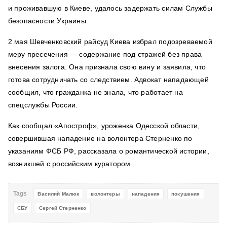
и проживавшую в Киеве, удалось задержать силам Службы
безопасности Украины.
2 мая Шевченковский райсуд Киева избрал подозреваемой
меру пресечения — содержание под стражей без права
внесения залога. Она признала свою вину и заявила, что
готова сотрудничать со следствием. Адвокат нападающей
сообщил, что гражданка не знала, что работает на
спецслужбы России.
Как сообщал «Апостроф», уроженка Одесской области,
совершившая нападение на волонтера Стерненко по
указаниям ФСБ РФ, рассказала о романтической истории,
возникшей с российским куратором.
Tags
Василий Малюк
волонтеры
нападения
покушения
СБУ
Сергей Стерненко