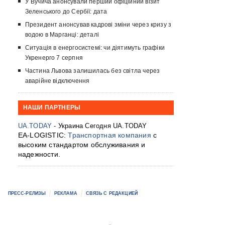
У Вучича анонсували перший офіційний візит
Зеленського до Сербії: дата
Президент анонсував кадрові зміни через кризу з
водою в Марганці: деталі
Ситуація в енергосистемі: чи діятимуть графіки
Укренерго 7 серпня
Частина Львова залишилась без світла через
аварійне відключення
НАШИ ПАРТНЕРЫ
UA.TODAY
- Украина Сегодня UA.TODAY
EA-LOGISTIC:
Транспортная компания
с
высоким стандартом обслуживания и
надежности.
ПРЕСС-РЕЛИЗЫ
РЕКЛАМА
СВЯЗЬ С РЕДАКЦИЕЙ