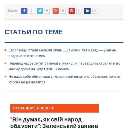
0
0
0
0
0
Share
СТАТЬИ ПО ТЕМЕ
Европейцы стали белыми лишь 1,6 тысячи лет назад — ученые
озадачили открытием
Перевод часов хотят отменить: нужно ли переводить стрелки и по
какому времени будет жить Украина
Не надо себя обманывать: украинский писатель объяснил, почему
Россия не развалится
ПОСЛЕДНИЕ НОВОСТИ
"Він думає, як свій народ
обдурити": Зеленський заявив