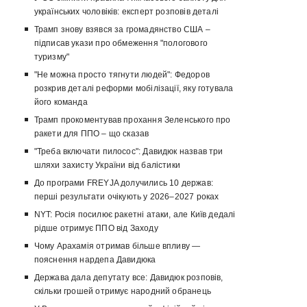
українських чоловіків: експерт розповів деталі
Трамп знову взявся за громадянство США –
підписав укази про обмеження "пологового
туризму"
"Не можна просто тягнути людей": Федоров
розкрив деталі реформи мобілізації, яку готувала
його команда
Трамп прокоментував прохання Зеленського про
ракети для ППО – що сказав
"Треба включати пилосос": Давидюк назвав три
шляхи захисту України від балістики
До програми FREYJA долучились 10 держав:
перші результати очікують у 2026–2027 роках
NYT: Росія посилює ракетні атаки, але Київ дедалі
рідше отримує ППО від Заходу
Чому Арахамія отримав більше впливу —
пояснення нардепа Давидюка
Держава дала депутату все: Давидюк розповів,
скільки грошей отримує народний обранець