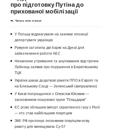
про підготовку Путіна до
прихованої мобілізації
Читать всю статью
У Польщі відреагували на заклики опозиції
депортувати українців
Румунія затопила дві баржі на Дунаї для
забезпечення роботи АЕС
Незаконне утримання та анулювання відстрочок:
Лубінець заявив про порушення в Берегівському
ТЦК
Україна шукає додаткові ракети ППО в Європі та
на Близькому Сході — Зеленський (виправлено)
У Києві попрощалися з Олексієм Юковим —
засновником пошукової групи "Плацдарм"
ЄС різко збільшив імпорт скрапленого газу з Росії
— хто став найбільшим покупцем
ЗМІ: РФ пропонує іноземним покупцям нову
ракету для винищувача Су-57