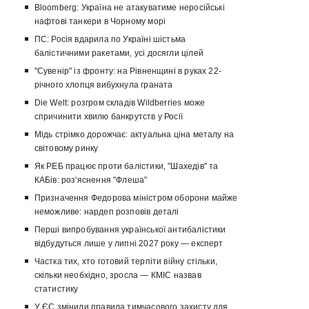
Bloomberg: Україна не атакуватиме неросійські
нафтові танкери в Чорному морі
ПС: Росія вдарила по Україні шістьма
балістичними ракетами, усі досягли цілей
"Сувенір" із фронту: на Рівненщині в руках 22-
річного хлопця вибухнула граната
Die Welt: розгром складів Wildberries може
спричинити хвилю банкрутств у Росії
Мідь стрімко дорожчає: актуальна ціна металу на
світовому ринку
Як РЕБ працює проти балістики, "Шахедів" та
КАБів: роз'яснення "Флеша"
Призначення Федорова міністром оборони майже
неможливе: нардеп розповів деталі
Перші випробування української антибалістики
відбудуться лише у липні 2027 року — експерт
Частка тих, хто готовий терпіти війну стільки,
скільки необхідно, зросла — КМІС назвав
статистику
У ЄС змінили правила тимчасового захисту для