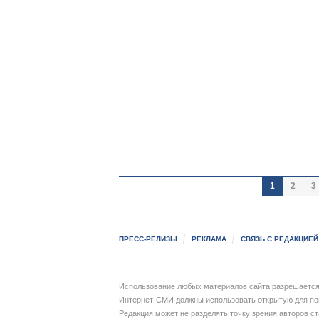
1
2
3
ПРЕСС-РЕЛИЗЫ
РЕКЛАМА
СВЯЗЬ С РЕДАКЦИЕЙ
Использование любых материалов сайта разрешается 
Интернет-СМИ должны использовать открытую для пои
Редакция может не разделять точку зрения авторов с