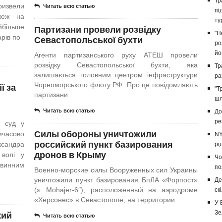
Тр
призвели
Читать всю статью
пі
жеж на
ту
йбільше
Партизани провели розвідку
"Н
рів по
Севастопольської бухти
ро
йо
Агенти партизанського руху АТЕШ провели
розвідку Севастопольської бухти, яка
Тр
залишається головним центром інфраструктури
ра
ї за
Чорноморського флоту РФ. Про це повідомляють
"Т
партизани
шл
Читать всю статью
До
ре
й суд у
Силы обороны уничтожили
мчасово
NY
российский пункт базирования
сандра
рі
дронов в Крыму
 волі у
Чо
 винним
по
Военно-морские силы Вооруженных сил Украины
уничтожили пункт базирования БпЛА «Форпост»
Де
(» Mohajer-6″), расположенный на аэродроме
ск
«Херсонес» в Севастополе, на территории
У 
кий
Зе
Читать всю статью