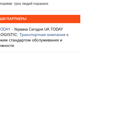
поріжжі: троє людей поранені
ШИ ПАРТНЕРЫ
TODAY
- Украина Сегодня UA.TODAY
LOGISTIC:
Транспортная компания
с
оким стандартом обслуживания и
ежности.