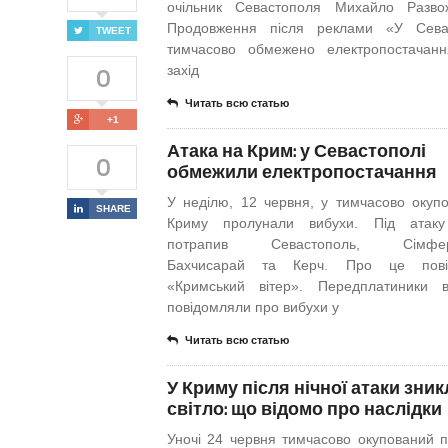
очільник Севастополя Михайло Разв
Продовження після реклами «У Севас
TWEET
тимчасово обмежено електропостачан
0
захід
Читать всю статью
+1
Атака на Крим: у Севастополі
0
обмежили електропостачання
У неділю, 12 червня, у тимчасово окуп
SHARE
Криму пролунали вибухи. Під атак
потрапив Севастополь, Сімфер
Бахчисарай та Керч. Про це пові
«Кримський вітер». Передплатиники 
повідомляли про вибухи у
Читать всю статью
У Криму після нічної атаки зник
світло: що відомо про наслідки
Уночі 24 червня тимчасово окупований пі