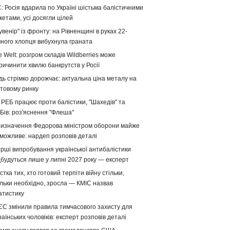
: Росія вдарила по Україні шістьма балістичними
кетами, усі досягли цілей
увенір" із фронту: на Рівненщині в руках 22-
чного хлопця вибухнула граната
e Welt: розгром складів Wildberries може
ричинити хвилю банкрутств у Росії
дь стрімко дорожчає: актуальна ціна металу на
ітовому ринку
 РЕБ працює проти балістики, "Шахедів" та
Бів: роз'яснення "Флеша"
изначення Федорова міністром оборони майже
можливе: нардеп розповів деталі
рші випробування української антибалістики
дбудуться лише у липні 2027 року — експерт
стка тих, хто готовий терпіти війну стільки,
ільки необхідно, зросла — КМІС назвав
атистику
ЄС змінили правила тимчасового захисту для
раїнських чоловіків: експерт розповів деталі