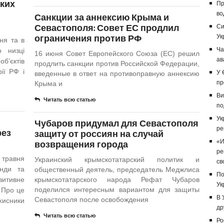
ьких
Пр
во
Санкции за аннексию Крыма и
Севастополя: Совет ЕС продлил
Си
ограничения против РФ
Ук
ня та в
Ча
 низці
16 июня Совет Европейского Союза (ЕС) решил
ав
б’єктів
продлить санкции против Российской Федерации,
ії РФ і
У 
введенные в ответ на противоправную аннексию
пр
Крыма и
Ви
Читать всю статью
по
Ук
Чубаров придумал для Севастополя
ре
рез
защиту от россиян на случай
возвращения города
«И
ре
травня
Украинский крымскотатарский политик и
св
анди та
общественный деятель, председатель Меджлиса
По
зитивне
крымскотатарского народа Рефат Чубаров
Ук
поделился интересным вариантом для защиты
 Про це
В 
Севастополя после освобождения
исники
др
Читать всю статью
Ро