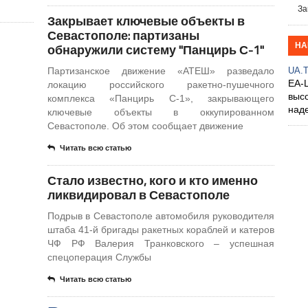
За
Закрывает ключевые объекты в
Севастополе: партизаны
НА
обнаружили систему "Панцирь С-1"
Партизанское движение «АТЕШ» разведало
UA.
EA-
локацию российского ракетно-пушечного
выс
комплекса «Панцирь С-1», закрывающего
над
ключевые объекты в оккупированном
Севастополе. Об этом сообщает движение
Читать всю статью
Стало известно, кого и кто именно
ликвидировал в Севастополе
Подрыв в Севастополе автомобиля руководителя
штаба 41-й бригады ракетных кораблей и катеров
ЧФ РФ Валерия Транковского – успешная
спецоперация Службы
Читать всю статью