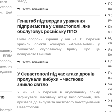
завод
ожаєв.
ПС
тополі
ра
Читать всю статью
ня. Цей
"С
Генштаб підтвердив ураження
рі
підприємства у Севастополі, яке
Di
обслуговує російську ППО
сп
Мі
Сили оборони України у ніч на 19 березня
св
уразили об’єкти концерну «Алмаз-Антей» у
тимчасово окупованому Криму. Про це
Як
ованому
повідомляє Генштаб
КА
у БПЛА
ополь,
Пр
Читать всю статью
домляє
не
видання
У Севастополі під час атаки дронів
Пе
пролунали вибухи – частково
ві
зникло світло
Ча
ск
У ніч на 6 березня в окупованому Криму
ст
ло
зафіксували масовану атаку безпілотників, яка
У 
призвела до вибухів та часткового знеструмлення
ук
Севастополя.
вострів