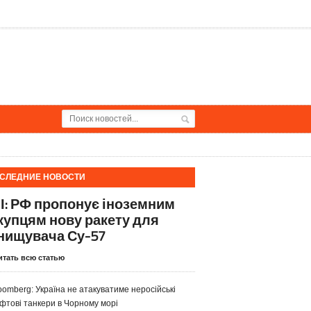
СЛЕДНИЕ НОВОСТИ
І: РФ пропонує іноземним
купцям нову ракету для
нищувача Су-57
итать всю статью
oomberg: Україна не атакуватиме неросійські
фтові танкери в Чорному морі