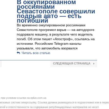
В оккупированном
россиянами
Севастополе совершили
подрыв авто — есть
погибший
Во временно оккупированном россиянами
Севастополе прогремел взрыв — на автодороге
подорвало машину, в результате чего водитель
погиб. Об этом пишет «Апостроф», ссылаясь на
источники. Российские Telegram-каналы
указывали, что автомобиль взорвался
Читать всю статью
СЛЕДУЮЩАЯ СТРАНИЦА
при условии ссылки на eplus.com.ua
сковых систем гиперссылку. Ссылка должна размещаться в подзаголовке или в перво
татей и ответственности за содержание републицируемых материалов не несет.