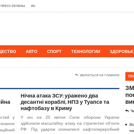
ПРЕСС-РЕЛИЗЫ
RU
ЩЕСТВО
АВТО
СПОРТ
ТЕХНОЛОГИИ
ЗДОРОВЬЕ
ПО
ВЕРНУТЬСЯ НА ГЛАВНУЮ
ЗМ
по
Нічна атака ЗСУ: уражено два
ви
ійна
десантні кораблі, НПЗ у Туапсе та
нафтобазу в Криму
Ч
остей у
У ніч на 20 квітня Сили оборони України
здійснили масштабну атаку на стратегічні об’єкти
тачання
Bl
РФ. Під ударом опинилися нафтопереробний
аційний
на