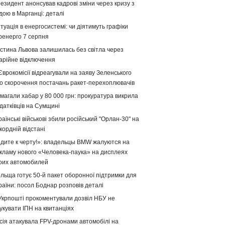
езидент анонсував кадрові зміни через кризу з
дою в Марганці: деталі
туація в енергосистемі: чи діятимуть графіки
ренерго 7 серпня
стина Львова залишилась без світла через
арійне відключення
Єврокомісії відреагували на заяву Зеленського
о скорочення постачань ракет-перехоплювачів
магали хабар у 80 000 грн: прокуратура викрила
датківців на Сумщині
раїнські військові збили російський "Орлан-30" на
кордній відстані
дите к черту!»: владельцы BMW жалуются на
кламу нового «Человека-паука» на дисплеях
оих автомобилей
льща готує 50-й пакет оборонної підтримки для
раїни: посол Боднар розповів деталі
Укрпошті прокоментували дозвіл НБУ не
укувати ІПН на квитанціях
сія атакувала FPV-дронами автомобілі на