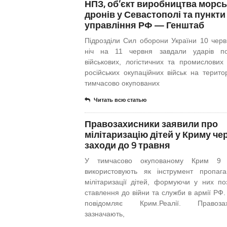
НПЗ, об’єкт виробництва морс
дронів у Севастополі та пункти
управління РФ — Генштаб
Підрозділи Сил оборони України 10 черв
ніч на 11 червня завдали ударів по
військових, логістичних та промислових о
російських окупаційних військ на територ
тимчасово окупованих
Читать всю статью
Правозахисники заявили про
мілітаризацію дітей у Криму че
заходи до 9 травня
У тимчасово окупованому Крим 9 
використовують як інструмент пропаг
мілітаризації дітей, формуючи у них по
ставлення до війни та служби в армії РФ.
повідомляє Крим.Реалії. Правозах
зазначають,