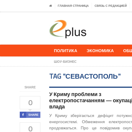
ГЛАВНАЯ СТРАНИЦА
СВЯЗЬ С РЕДАКЦИЕЙ
ПОЛИТИКА
ЭКОНОМИКА
ОБ
ШОУ-БИЗНЕС
TAG "СЕВАСТОПОЛЬ"
SHARE
У Криму проблеми з
електропостачанням — окупац
0
влада
SHARE
У Криму зберігається дефіцит потужн
енергосистемі. Обмеження електропос
0
продовжаться. Про це повідомив окуп