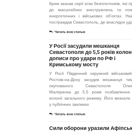
Крим зазнав серії атак безпілотників, які 
до масштабних знеструмлень та по
енергетичних і військових об’єктах. На
постраждав Севастополь, де внаслідок уда
Читать всю статью
У Росії засудили мешканця
Севастополя до 5,5 років колоні
дописи про удари по РФ і
Кримському мосту
У Росії Південний окружний військови
Ростові-на-Дону засудив мешканця ти
окупованого Севастополя Олек
Маляренка до 5,5 років позбавлення
колонії загального режиму. Його визнали
у публічних закликах
Читать всю статью
Сили оборони уразили Афіпсь