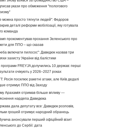
амп знову взявся за громадянство США –
дписав укази про обмеження "пологового
ризму"
е можна просто тягнути людей": Федоров
зкрив деталі реформи мобілізації, яку готувала
го команда
амп прокоментував прохання Зеленського про
кети для ППО – що сказав
реба включати пилосос": Давидюк назвав три
яхи захисту України від балістики
 програми FREYJA долучились 10 держав: перші
зультати очікують у 2026–2027 роках
T: Росія посилює ракетні атаки, але Київ дедалі
дше отримує ППО від Заходу
му Арахамія отримав більше впливу —
яснення нардепа Давидюка
ржава дала депутату все: Давидюк розповів,
ільки грошей отримує народний обранець
Вучича анонсували перший офіційний візит
ленського до Сербії: дата