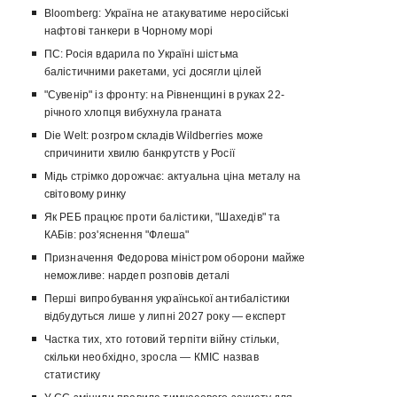
Bloomberg: Україна не атакуватиме неросійські
нафтові танкери в Чорному морі
ПС: Росія вдарила по Україні шістьма
балістичними ракетами, усі досягли цілей
"Сувенір" із фронту: на Рівненщині в руках 22-
річного хлопця вибухнула граната
Die Welt: розгром складів Wildberries може
спричинити хвилю банкрутств у Росії
Мідь стрімко дорожчає: актуальна ціна металу на
світовому ринку
Як РЕБ працює проти балістики, "Шахедів" та
КАБів: роз'яснення "Флеша"
Призначення Федорова міністром оборони майже
неможливе: нардеп розповів деталі
Перші випробування української антибалістики
відбудуться лише у липні 2027 року — експерт
Частка тих, хто готовий терпіти війну стільки,
скільки необхідно, зросла — КМІС назвав
статистику