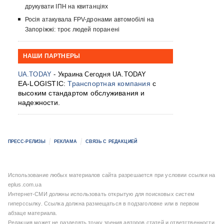
друкувати ІПН на квитанціях
Росія атакувала FPV-дронами автомобілі на
Запоріжжі: троє людей поранені
НАШИ ПАРТНЕРЫ
UA.TODAY
- Украина Сегодня UA.TODAY
EA-LOGISTIC:
Транспортная компания
с
высоким стандартом обслуживания и
надежности.
ПРЕСС-РЕЛИЗЫ
РЕКЛАМА
СВЯЗЬ С РЕДАКЦИЕЙ
Использование любых материалов сайта разрешается при условии ссылки на
eplus.com.ua
Интернет-СМИ должны использовать открытую для поисковых систем
гиперссылку. Ссылка должна размещаться в подзаголовке или в первом
абзаце материала.
Редакция может не разделять точку зрения авторов статей и ответственности