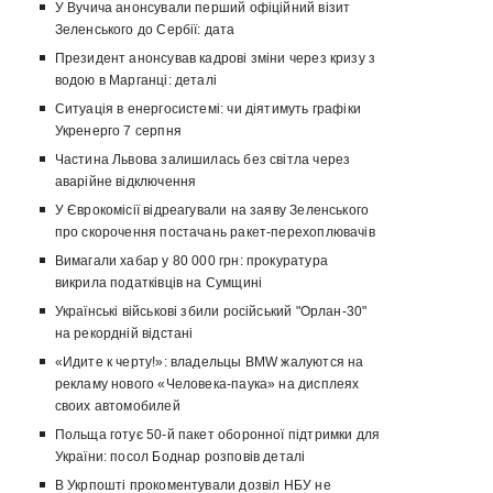
У Вучича анонсували перший офіційний візит
Зеленського до Сербії: дата
Президент анонсував кадрові зміни через кризу з
водою в Марганці: деталі
Ситуація в енергосистемі: чи діятимуть графіки
Укренерго 7 серпня
Частина Львова залишилась без світла через
аварійне відключення
У Єврокомісії відреагували на заяву Зеленського
про скорочення постачань ракет-перехоплювачів
Вимагали хабар у 80 000 грн: прокуратура
викрила податківців на Сумщині
Українські військові збили російський "Орлан-30"
на рекордній відстані
«Идите к черту!»: владельцы BMW жалуются на
рекламу нового «Человека-паука» на дисплеях
своих автомобилей
Польща готує 50-й пакет оборонної підтримки для
України: посол Боднар розповів деталі
В Укрпошті прокоментували дозвіл НБУ не