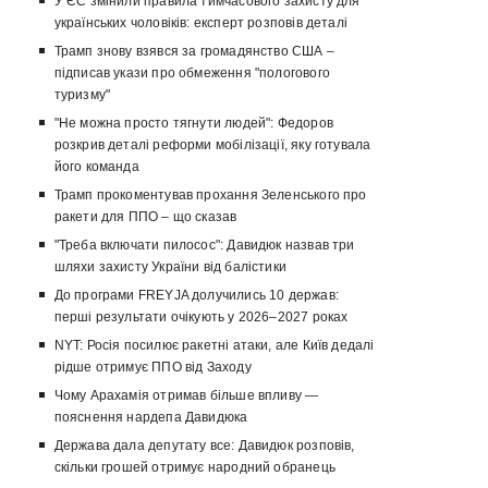
У ЄС змінили правила тимчасового захисту для
українських чоловіків: експерт розповів деталі
Трамп знову взявся за громадянство США –
підписав укази про обмеження "пологового
туризму"
"Не можна просто тягнути людей": Федоров
розкрив деталі реформи мобілізації, яку готувала
його команда
Трамп прокоментував прохання Зеленського про
ракети для ППО – що сказав
"Треба включати пилосос": Давидюк назвав три
шляхи захисту України від балістики
До програми FREYJA долучились 10 держав:
перші результати очікують у 2026–2027 роках
NYT: Росія посилює ракетні атаки, але Київ дедалі
рідше отримує ППО від Заходу
Чому Арахамія отримав більше впливу —
пояснення нардепа Давидюка
Держава дала депутату все: Давидюк розповів,
скільки грошей отримує народний обранець