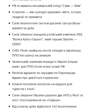
РФ атакувала пасажирський поїзд "Суми — Київ"
9 серпня — яке сьогодні церковне свято, історія,
традиції та прикмети
Сили безпілотних систем уразили три російські
кораблі за добу
Сили оборони знищили російський комплекс РЕБ
"Волна Купол Гарант", який глушив Starlink —
OSINT
CNN: Росія знайшла спосіб обходити українську
ППО без шансу на реакцію
Зеленський закликав передати Україні більше
ракет для ППО після нічної атаки РФ
Росіяни вдарили по середмістю Павлограда:
відомо про девʼятьох поранених
Іспанія посилила контроль на кордоні для
туристів з Італії
Сили оборони України уразили два НПЗ у Росії та
пост спостереження на «Сиваші»
Від початку доби відбулося 142 боєзіткнення: