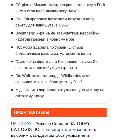
ЄС різко збільшив імпорт скрапленого газу з Росії
— хто став найбільшим покупцем
ЗМІ: РФ пропонує іноземним покупцям нову
ракету для винищувача Су-57
Bloomberg: Україна не атакуватиме неросійські
нафтові танкери в Чорному морі
ПС: Росія вдарила по Україні шістьма
балістичними ракетами, усі досягли цілей
"Сувенір" із фронту: на Рівненщині в руках 22-
річного хлопця вибухнула граната
Die Welt: розгром складів Wildberries може
спричинити хвилю банкрутств у Росії
Мідь стрімко дорожчає: актуальна ціна металу на
світовому ринку
НАШИ ПАРТНЕРЫ
UA.TODAY
- Украина Сегодня UA.TODAY
EA-LOGISTIC:
Транспортная компания
с
высоким стандартом обслуживания и