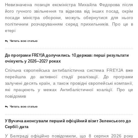
Невизначена позиція ексміністра Михайла Федорова після
його гучного звільнення та відмова від інших посад, окрім
посади міністра оборони, можуть обернутися для нього
політичним розчаруванням серед прихильників. Про це в
етері
Читать всю статью
До програми FREYJA долучились 10 держав: перші результати
очікують у 2026–2027 роках
Спільна європейська антибалістична система FREYJA вже
перейшла до активної стадії реалізації. До програми
залучені десять країн, а також провідні європейські компанії,
які працюють у межах Антибалістичної коаліції. Про це
повідомив
Читать всю статью
У Вучича анонсували перший офіційний візит Зеленського до
Сербії: дата
У Белграді офіційно повідомили, що 8 серпня 2026 року