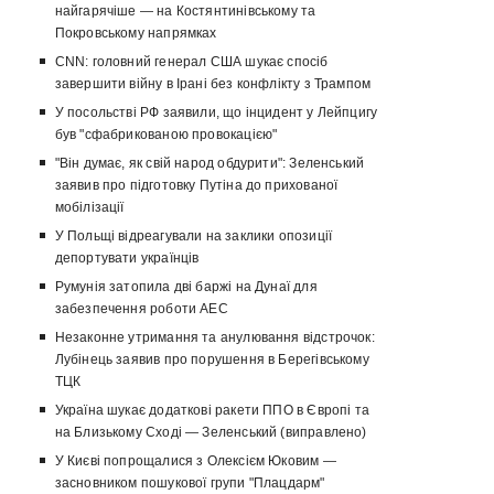
найгарячіше — на Костянтинівському та
Покровському напрямках
CNN: головний генерал США шукає спосіб
завершити війну в Ірані без конфлікту з Трампом
У посольстві РФ заявили, що інцидент у Лейпцигу
був "сфабрикованою провокацією"
"Він думає, як свій народ обдурити": Зеленський
заявив про підготовку Путіна до прихованої
мобілізації
У Польщі відреагували на заклики опозиції
депортувати українців
Румунія затопила дві баржі на Дунаї для
забезпечення роботи АЕС
Незаконне утримання та анулювання відстрочок:
Лубінець заявив про порушення в Берегівському
ТЦК
Україна шукає додаткові ракети ППО в Європі та
на Близькому Сході — Зеленський (виправлено)
У Києві попрощалися з Олексієм Юковим —
засновником пошукової групи "Плацдарм"