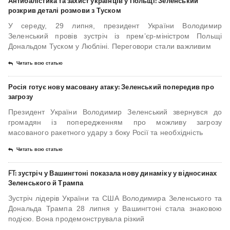
Антибалістика та захист українців у Польщі: Зеленський
розкрив деталі розмови з Туском
У середу, 29 липня, президент України Володимир
Зеленський провів зустріч із прем’єр-міністром Польщі
Дональдом Туском у Любліні. Переговори стали важливим
Читать всю статью
Росія готує нову масовану атаку: Зеленський попередив про
загрозу
Президент України Володимир Зеленський звернувся до
громадян із попередженням про можливу загрозу
масованого ракетного удару з боку Росії та необхідність
Читать всю статью
FT: зустріч у Вашингтоні показала нову динаміку у відносинах
Зеленського й Трампа
Зустріч лідерів України та США Володимира Зеленського та
Дональда Трампа 28 липня у Вашингтоні стала знаковою
подією. Вона продемонструвала різкий