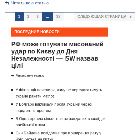
Читать всю статью
1
2
3
…
33
СЛЕДУЮЩАЯ СТРАНИЦА
ПОСЛЕДНИЕ НОВОСТИ
РФ може готувати масований
удар по Києву до Дня
Незалежності — ISW назвав
цілі
Читать всю статью
У Фінляндії пояснили, чому не передаватимуть
Україні ракети Patriot
У Болгарії викликали посла України через
інцидент із дроном
В Одесі зросла кількість постраждалих внаслідок
російської атаки
Син Байдена повідомив про поширення раку у
його батька на кістки