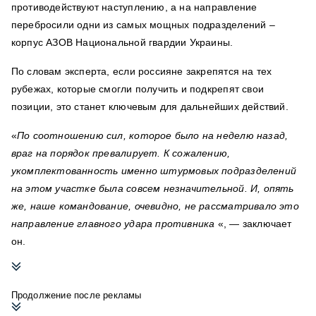
противодействуют наступлению, а на направление
перебросили одни из самых мощных подразделений –
корпус АЗОВ Национальной гвардии Украины.
По словам эксперта, если россияне закрепятся на тех
рубежах, которые смогли получить и подкрепят свои
позиции, это станет ключевым для дальнейших действий.
«
По соотношению сил, которое было на неделю назад,
враг на порядок превалирует. К сожалению,
укомплектованность именно штурмовых подразделений
на этом участке была совсем незначительной. И, опять
же, наше командование, очевидно, не рассматривало это
направление главного удара противника
«, — заключает
он.
Продолжение после рекламы