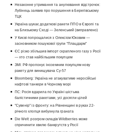
Незаконне утримання та анулювання відстрочок:
Лубінець заявив про порушення в Берегівському
ТЦК
Україна шукає додаткові ракети ППО в Європі та
на Близькому Сході — Зеленський (виправлено)
У Києві попрощалися з Олексієм Юковим —
засновником пошукової групи "Плацдарм"
ЄС різко збільшив імпорт скрапленого газу з Росії
— хто став найбільшим покупцем
ЗМІ: РФ пропонує іноземним покупцям нову
ракету для винищувача Су-57
Bloomberg: Україна не атакуватиме неросійські
нафтові танкери в Чорному морі
ПС: Росія вдарила по Україні шістьма
балістичними ракетами, усі досягли цілей
"Сувенір" із фронту: на Рівненщині в руках 22-
річного хлопця вибухнула граната
Die Welt: розгром складів Wildberries може
спричинити хвилю банкрутств у Росії