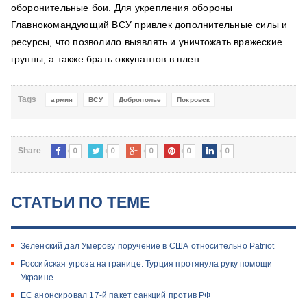
оборонительные бои. Для укрепления обороны
Главнокомандующий ВСУ привлек дополнительные силы и
ресурсы, что позволило выявлять и уничтожать вражеские
группы, а также брать оккупантов в плен.
Tags
армия
ВСУ
Доброполье
Покровск
0
0
0
0
0
Share
СТАТЬИ ПО ТЕМЕ
Зеленский дал Умерову поручение в США относительно Patriot
Российская угроза на границе: Турция протянула руку помощи
Украине
ЕС анонсировал 17-й пакет санкций против РФ