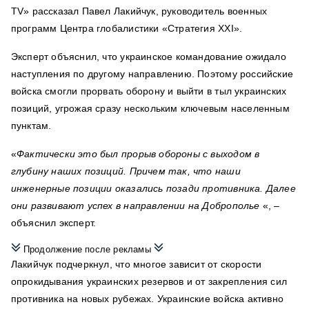
TV»
рассказал
Павел Лакийчук, руководитель военных
программ Центра глобалистики «Стратегия XXI».
Эксперт объяснил, что украинское командование ожидало
наступления по другому направлению. Поэтому российские
войска смогли прорвать оборону и выйти в тыл украинских
позиций, угрожая сразу нескольким ключевым населенным
пунктам.
«
Фактически это был прорыв обороны с выходом в
глубину наших позиций. Причем так, что наши
инженерные позиции оказались позади противника. Далее
они развивают успех в направлении на Доброполье
«, –
объяснил эксперт.
Продолжение после рекламы
Лакийчук подчеркнул, что многое зависит от скорости
опрокидывания украинских резервов и от закрепления сил
противника на новых рубежах. Украинские войска активно