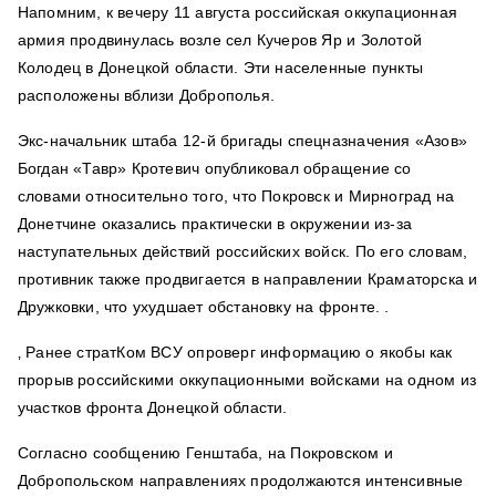
Напомним, к вечеру
11 августа российская оккупационная
армия продвинулась возле сел Кучеров Яр и Золотой
Колодец в Донецкой области. Эти населенные пункты
расположены вблизи Доброполья.
Экс
-начальник штаба 12-й бригады спецназначения «Азов»
Богдан «Тавр» Кротевич
опубликовал обращение
со
словами относительно того, что Покровск и Мирноград на
Донетчине оказались практически в окружении из-за
наступательных действий российских войск. По его словам,
противник также продвигается в направлении Краматорска и
Дружковки, что ухудшает обстановку на фронте.
.
‚
Ранее
стратКом ВСУ
опроверг информацию
о якобы как
прорыв российскими оккупационными войсками на одном из
участков фронта Донецкой области.
Согласно
сообщению
Генштаба, на Покровском и
Добропольском направлениях продолжаются интенсивные