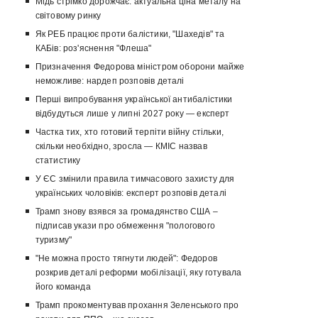
Мідь стрімко дорожчає: актуальна ціна металу на
світовому ринку
Як РЕБ працює проти балістики, "Шахедів" та
КАБів: роз'яснення "Флеша"
Призначення Федорова міністром оборони майже
неможливе: нардеп розповів деталі
Перші випробування української антибалістики
відбудуться лише у липні 2027 року — експерт
Частка тих, хто готовий терпіти війну стільки,
скільки необхідно, зросла — КМІС назвав
статистику
У ЄС змінили правила тимчасового захисту для
українських чоловіків: експерт розповів деталі
Трамп знову взявся за громадянство США –
підписав укази про обмеження "пологового
туризму"
"Не можна просто тягнути людей": Федоров
розкрив деталі реформи мобілізації, яку готувала
його команда
Трамп прокоментував прохання Зеленського про