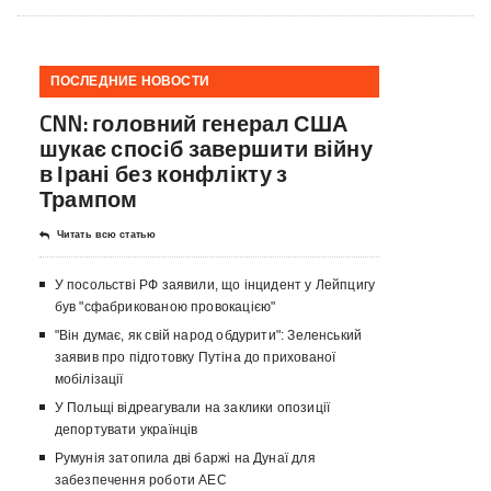
ПОСЛЕДНИЕ НОВОСТИ
CNN: головний генерал США
шукає спосіб завершити війну
в Ірані без конфлікту з
Трампом
Читать всю статью
У посольстві РФ заявили, що інцидент у Лейпцигу
був "сфабрикованою провокацією"
"Він думає, як свій народ обдурити": Зеленський
заявив про підготовку Путіна до прихованої
мобілізації
У Польщі відреагували на заклики опозиції
депортувати українців
Румунія затопила дві баржі на Дунаї для
забезпечення роботи АЕС