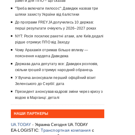
ракети для ППО – що сказав
"Треба включати пилосос": Давидюк назвав три
шляхи захисту України від балістики
До програми FREYJA долучились 10 держав:
перші результати очікують у 2026–2027 роках
NYT: Росія посилює ракетні атаки, але Київ дедалі
рідше отримує ППО від Заходу
Чому Арахамія отримав більше впливу —
пояснення нардепа Давидюка
Держава дала депутату все: Давидюк розповів,
скільки грошей отримує народний обранець
У Вучича анонсували перший офіційний візит
Зеленського до Сербії: дата
Президент анонсував кадрові зміни через кризу з
водою в Марганці: деталі
НАШИ ПАРТНЕРЫ
UA.TODAY
- Украина Сегодня UA.TODAY
EA-LOGISTIC:
Транспортная компания
с