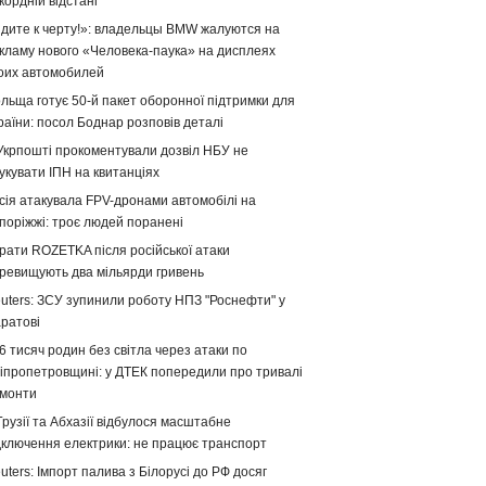
кордній відстані
дите к черту!»: владельцы BMW жалуются на
кламу нового «Человека-паука» на дисплеях
оих автомобилей
льща готує 50-й пакет оборонної підтримки для
раїни: посол Боднар розповів деталі
Укрпошті прокоментували дозвіл НБУ не
укувати ІПН на квитанціях
сія атакувала FPV-дронами автомобілі на
поріжжі: троє людей поранені
рати ROZETKA після російської атаки
ревищують два мільярди гривень
uters: ЗСУ зупинили роботу НПЗ "Роснефти" у
ратові
6 тисяч родин без світла через атаки по
іпропетровщині: у ДТЕК попередили про тривалі
монти
Грузії та Абхазії відбулося масштабне
дключення електрики: не працює транспорт
uters: Імпорт палива з Білорусі до РФ досяг