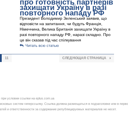
про готовність партнерів
захищати Україну в разі
повторного нападу РФ
Президент Володимир Зеленський заявив, що
відповісти на запитання, чи будуть Франція,
Німеччина, Велика Британія захищати Україну в
разі повторного нападу РФ, наразі складно. Про
це він сказав під час спілкування
Читать всю статью
11
СЛЕДУЮЩАЯ СТРАНИЦА
при условии ссылки на eplus.com.ua
сковых систем гиперссылку. Ссылка должна размещаться в подзаголовке или в перво
татей и ответственности за содержание републицируемых материалов не несет.