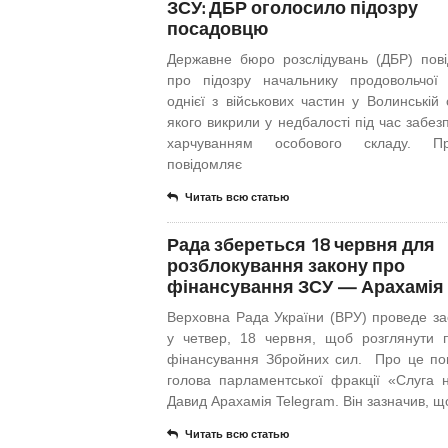
ЗСУ: ДБР оголосило підозру
посадовцю
Державне бюро розслідувань (ДБР) пов
про підозру начальнику продовольчої
однієї з військових частин у Волинській 
якого викрили у недбалості під час забез
харчуванням особового складу. 
повідомляє
Читать всю статью
Рада збереться 18 червня для
розблокування закону про
фінансування ЗСУ — Арахамія
Верховна Рада України (ВРУ) проведе за
у четвер, 18 червня, щоб розглянути 
фінансування Збройних сил. Про це по
голова парламентської фракції «Слуга 
Давид Арахамія Telegram. Він зазначив, щ
Читать всю статью