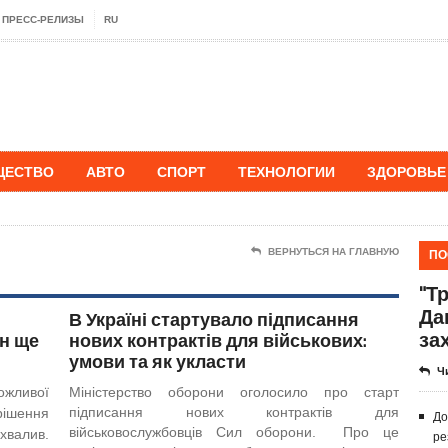
ПРЕСС-РЕЛИЗЫ
RU
ЩЕСТВО
АВТО
СПОРТ
ТЕХНОЛОГИИ
ЗДОРОВЬЕ
ПО
ВЕРНУТЬСЯ НА ГЛАВНУЮ
"Т
Да
В Україні стартувало підписання
за
ін ще
нових контрактів для військових:
умови та як укласти
Ч
ожливої
Міністерство оборони оголосило про старт
підписання нових контрактів для
рішення
До
військовослужбовців Сил оборони. Про це
хвалив.
ре