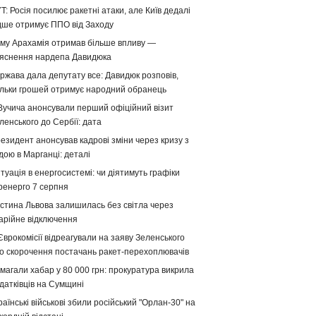
T: Росія посилює ракетні атаки, але Київ дедалі
дше отримує ППО від Заходу
му Арахамія отримав більше впливу —
яснення нардепа Давидюка
ржава дала депутату все: Давидюк розповів,
ільки грошей отримує народний обранець
Вучича анонсували перший офіційний візит
ленського до Сербії: дата
езидент анонсував кадрові зміни через кризу з
дою в Марганці: деталі
туація в енергосистемі: чи діятимуть графіки
ренерго 7 серпня
стина Львова залишилась без світла через
арійне відключення
Єврокомісії відреагували на заяву Зеленського
о скорочення постачань ракет-перехоплювачів
магали хабар у 80 000 грн: прокуратура викрила
датківців на Сумщині
раїнські військові збили російський "Орлан-30" на