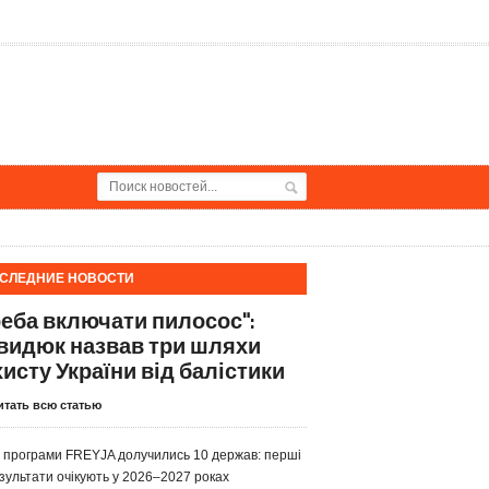
СЛЕДНИЕ НОВОСТИ
реба включати пилосос":
видюк назвав три шляхи
хисту України від балістики
итать всю статью
 програми FREYJA долучились 10 держав: перші
зультати очікують у 2026–2027 роках