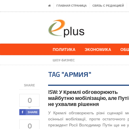
ГЛАВНАЯ СТРАНИЦА
СВЯЗЬ С РЕДАКЦИЕЙ
ПОЛИТИКА
ЭКОНОМИКА
ОБ
ШОУ-БИЗНЕС
TAG "АРМИЯ"
SHARE
ISW: У Кремлі обговорюють
майбутню мобілізацію, але Пут
0
не ухвалив рішення
SHARE
У Кремлі обговорюють різні сценарії м
осінньої мобілізації, проте остаточного 
0
президент Росії Володимир Путін ще не у