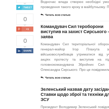
Водночас влада створює необхідні ум
проведення такого кроку в майбутньому. 
TWEET
Читать всю статью
0
Командувач Сил тероборони
+1
виступив на захист Сирського
заява
0
Командувач Сил територіальної обор
генерал-майор Ігор Плахута за
SHARE
військовослужбовців утриматися від у
акціях протесту та виступив на під
головнокомандувача Збройних Сил У
Олександра Сирського. Про це повідомил
Читать всю статью
Зеленський назвав дату засіда
Ставки щодо зброї та техніки д
ЗСУ
Президент Володимир Зеленський повідо