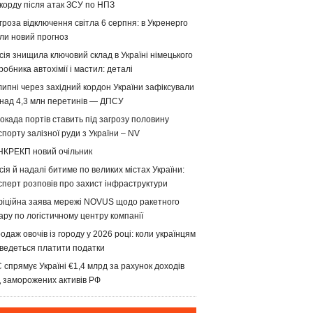
корду після атак ЗСУ по НПЗ
гроза відключення світла 6 серпня: в Укренерго
ли новий прогноз
сія знищила ключовий склад в Україні німецького
робника автохімії і мастил: деталі
липні через західний кордон України зафіксували
над 4,3 млн перетинів — ДПСУ
окада портів ставить під загрозу половину
спорту залізної руди з України – NV
НКРЕКП новий очільник
сія й надалі битиме по великих містах України:
сперт розповів про захист інфраструктури
іційна заява мережі NOVUS щодо ракетного
ару по логістичному центру компанії
одаж овочів із городу у 2026 році: коли українцям
ведеться платити податки
 спрямує Україні €1,4 млрд за рахунок доходів
д заморожених активів РФ