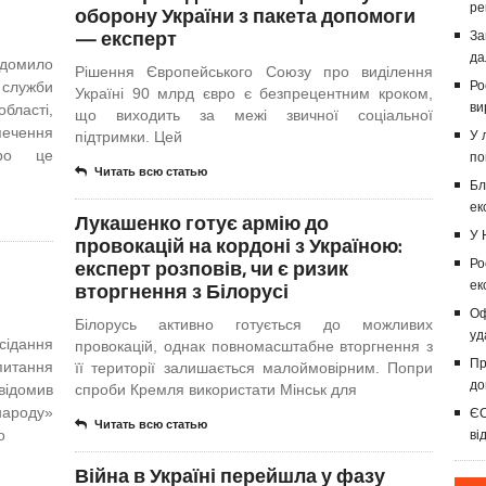
ре
оборону України з пакета допомоги
— експерт
За
да
ідомило
Рішення Європейського Союзу про виділення
 служби
Ро
Україні 90 млрд євро є безпрецентним кроком,
ви
області,
що виходить за межі звичної соціальної
печення
підтримки. Цей
У 
Про це
по
Читать всю статью
Бл
ек
Лукашенко готує армію до
У 
провокацій на кордоні з Україною:
експерт розповів, чи є ризик
Ро
вторгнення з Білорусі
ек
Оф
Білорусь активно готується до можливих
уд
сідання
провокацій, однак повномасштабне вторгнення з
Пр
питання
її території залишається малоймовірним. Попри
до
відомив
спроби Кремля використати Мінськ для
народу»
ЄС
Читать всю статью
о
ві
Війна в Україні перейшла у фазу