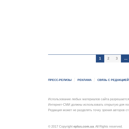
1
2
3
…
ПРЕСС-РЕЛИЗЫ
РЕКЛАМА
СВЯЗЬ С РЕДАКЦИЕЙ
Использование любых материалов сайта разрешается 
Интернет-СМИ должны использовать открытую для пои
Редакция может не разделять точку зрения авторов с
© 2017 Copyright
eplus.com.ua
. All Rights reserved.