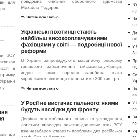
повідомив очільник оборонного відомства
ови для
NY
Михайло Федоров.
Про
рі
Читать всю статью
Чо
по
Українські піхотинці стають
Де
найбільш високооплачуваними
 —
ск
фахівцями у світі — подробиці нової
У 
реформи
Зе
они ЗСУ
В Україні запроваджують масштабну реформу
Пр
кликав
грошового забезпечення військовослужбовців,
во
часті в
згідно з якою середня заробітна плата
тримку
Си
українського піхотинця становитиме 300 тис. грн
країни
Ук
и у
Читать всю статью
Ча
ав
У Росії не вистачає пального: якими
У 
будуть наслідки для фронту
пр
ння
ля
Ви
Дефіцит автомобільного палива та ускладнення
по
логістики внаслідок ракетно-дронових атак ЗСУ
вже незабаром створять проблеми для російської
Ук
мив, що