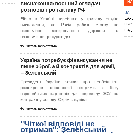
НА
виснаження: воєнний оглядач
розповів про тактику РФ
UA.
EA-
Війна в Україні перейшла у тривалу стадію
выс
виснаження, де Росія робить ставку на
над
економічне знекровлення держави та
накопичення ресурсів для
Читать всю статью
Україна потребує фінансування не
лише зброї, а й контрактів для армії,
– Зеленський
Президент України заявив про необхідність
розширення фінансової підтримки з боку
європейських партнерів для переходу ЗСУ на
контрактну основу. Окрім закупівлі
Читать всю статью
"Чіткої відповіді не
отримав": Зеленський