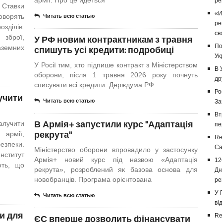
армії. Про це йдеться
ре
 Ставки
«И
ворять
Читать всю статью
ре
зділів.
св
У РФ новим контрактникам з травня
 зброї,
По
спишуть усі кредити: подробиці
земних
Ук
У Росії тим, хто підпише контракт з Міністерством
В 
оборони, після 1 травня 2026 року почнуть
др
списувати всі кредити. Держдума РФ
Ро
учити
Читать всю статью
За
Вт
В Армія+ запустили курс "Адаптація
алучити
пе
рекрута"
 армії,
Re
езпеки.
Са
Міністерство оборони впровадило у застосунку
ститут
Армія+ новий курс під назвою «Адаптація
12
ють, що
рекрута», розроблений як базова основа для
Дн
новобранців. Програма орієнтована
ре
У 
Читать всю статью
ві
ти для
ЄС вперше дозволить фінансувати
Re