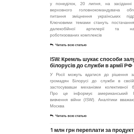
у понеділок, 20 липня, на засіданні
верховного головнокомандувача обго
питання зміцнення українських підро
Ключовими темами стануть постачання
далекобійної артилерії та на
роботизованих комплексів
Читать всю статью
ISW: Кремль шукає способи зал
білорусів до служби в армії РФ
У Росії можуть вдатися до рішення з
громадян Білорусі до служби в своїй
застосувавши механізми колективної б
Про це інформує американський Ін
вивчення війни (ISW). Аналітики вважа
Москва
Читать всю статью
1 млн грн переплати за продук