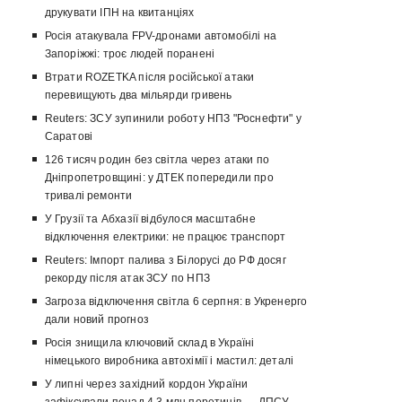
друкувати ІПН на квитанціях
Росія атакувала FPV-дронами автомобілі на
Запоріжжі: троє людей поранені
Втрати ROZETKA після російської атаки
перевищують два мільярди гривень
Reuters: ЗСУ зупинили роботу НПЗ "Роснефти" у
Саратові
126 тисяч родин без світла через атаки по
Дніпропетровщині: у ДТЕК попередили про
тривалі ремонти
У Грузії та Абхазії відбулося масштабне
відключення електрики: не працює транспорт
Reuters: Імпорт палива з Білорусі до РФ досяг
рекорду після атак ЗСУ по НПЗ
Загроза відключення світла 6 серпня: в Укренерго
дали новий прогноз
Росія знищила ключовий склад в Україні
німецького виробника автохімії і мастил: деталі
У липні через західний кордон України