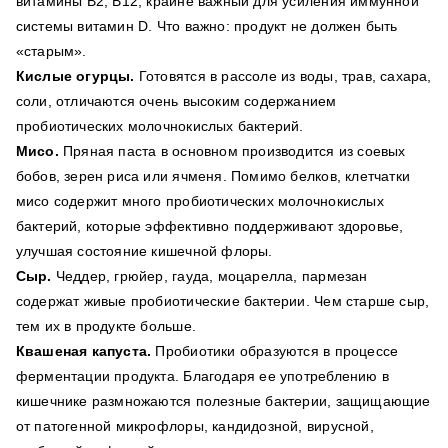
витамины В2, В12, крайне важный для усиления иммунной
системы витамин D. Что важно: продукт не должен быть
«старым».
Кислые огурцы.
Готовятся в рассоле из воды, трав, сахара,
соли, отличаются очень высоким содержанием
пробиотических молочнокислых бактерий.
Мисо.
Пряная паста в основном производится из соевых
бобов, зерен риса или ячменя. Помимо белков, клетчатки
мисо содержит много пробиотических молочнокислых
бактерий, которые эффективно поддерживают здоровье,
улучшая состояние кишечной флоры.
Сыр.
Чеддер, грюйер, гауда, моцарелла, пармезан
содержат живые пробиотические бактерии. Чем старше сыр,
тем их в продукте больше.
Квашеная капуста.
Пробиотики образуются в процессе
ферментации продукта. Благодаря ее употреблению в
кишечнике размножаются полезные бактерии, защищающие
от патогенной микрофлоры, кандидозной, вирусной,