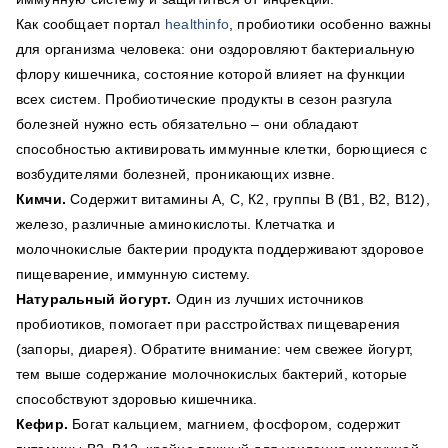
Как сообщает портал
healthinfo
, пробиотики особенно важны
для организма человека: они оздоровляют бактериальную
флору кишечника, состояние которой влияет на функции
всех систем. Пробиотические продукты в сезон разгула
болезней нужно есть обязательно – они обладают
способностью активировать иммунные клетки, борющиеся с
возбудителями болезней, проникающих извне.
Кимчи.
Содержит витамины А, С, К2, группы В (В1, В2, В12),
железо, различные аминокислоты. Клетчатка и
молочнокислые бактерии продукта поддерживают здоровое
пищеварение, иммунную систему.
Натуральный йогурт.
Один из лучших источников
пробиотиков, помогает при расстройствах пищеварения
(запоры, диарея). Обратите внимание: чем свежее йогурт,
тем выше содержание молочнокислых бактерий, которые
способствуют здоровью кишечника.
Кефир.
Богат кальцием, магнием, фосфором, содержит