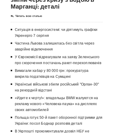
Марганці: деталі
Читать всю статью
Ситуація в енергосистемі: чи діятимуть графіки
Укренерго 7 серпня
Частина Львова залишилась без світла через
аварійне відключення
У Єврокомісії відреагували на заяву Зеленського
про скорочення постачань ракет-перехоплювачів
Вимагали хабар у 80 000 грн: прокуратура
викрила податківців на Сумщині
Українські військові збили російський "Орлан-30"
на рекордній відстані
«Идите к черту!»: владельцы BMW жалуются на
рекламу нового «Человека-паука» на дисплеях
своих автомобилей
Польща готує 50-й пакет оборонної підтримки для
України: посол Боднар розповів деталі
В Укрпошті прокоментували дозвіл НБУ не