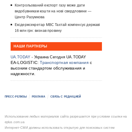
Контрольований експорт газу може дати
видобувникам кошти на нові свердловини —
Центр Разумкова
Ексдержсекретар МВС Тахтай компенсує державі
16 млн грн: визнав провину
НАШИ ПАРТНЕРЫ
UA.TODAY
- Украина Сегодня UA.TODAY
EA-LOGISTIC:
Транспортная компания
с
высоким стандартом обслуживания и
надежности.
ПРЕСС-РЕЛИЗЫ
РЕКЛАМА
СВЯЗЬ С РЕДАКЦИЕЙ
Использование любых материалов сайта разрешается при условии ссылки на
eplus.com.ua
Интернет-СМИ должны использовать открытую для поисковых систем