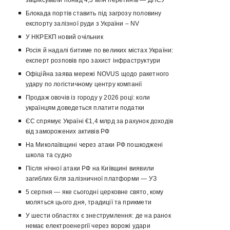
зафіксували понад 4,3 млн перетинів — ДПСУ
Блокада портів ставить під загрозу половину
експорту залізної руди з України – NV
У НКРЕКП новий очільник
Росія й надалі битиме по великих містах України:
експерт розповів про захист інфраструктури
Офіційна заява мережі NOVUS щодо ракетного
удару по логістичному центру компанії
Продаж овочів із городу у 2026 році: коли
українцям доведеться платити податки
ЄС спрямує Україні €1,4 млрд за рахунок доходів
від заморожених активів РФ
На Миколаївщині через атаки РФ пошкоджені
школа та судно
Після нічної атаки РФ на Київщині виявили
загиблих біля залізничної платформи — УЗ
5 серпня — яке сьогодні церковне свято, кому
моляться цього дня, традиції та прикмети
У шести областях є знеструмлення: де на ранок
немає електроенергії через ворожі удари