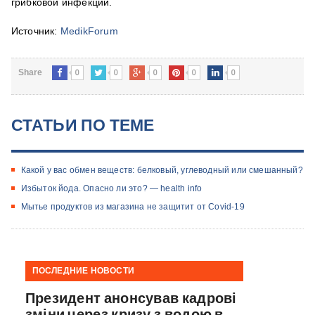
грибковой инфекций.
Источник:
MedikForum
0
0
0
0
0
Share
СТАТЬИ ПО ТЕМЕ
Какой у вас обмен веществ: белковый, углеводный или смешанный?
Избыток йода. Опасно ли это? — health info
Мытье продуктов из магазина не защитит от Covid-19
ПОСЛЕДНИЕ НОВОСТИ
Президент анонсував кадрові
зміни через кризу з водою в