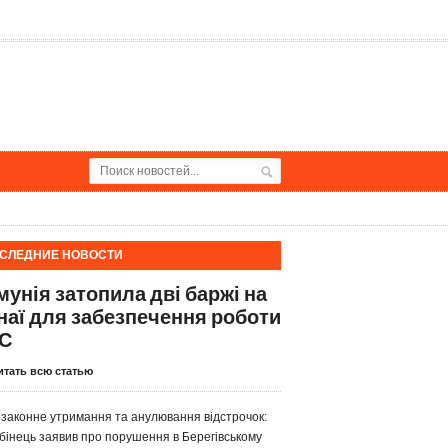
СЛЕДНИЕ НОВОСТИ
мунія затопила дві баржі на
наї для забезпечення роботи
С
итать всю статью
законне утримання та анулювання відстрочок:
бінець заявив про порушення в Берегівському