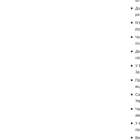
шл
До
ре
NY
рі
Чо
по
Де
ск
У 
Зе
Пр
во
Си
Ук
Ча
ав
У 
пр
Ви