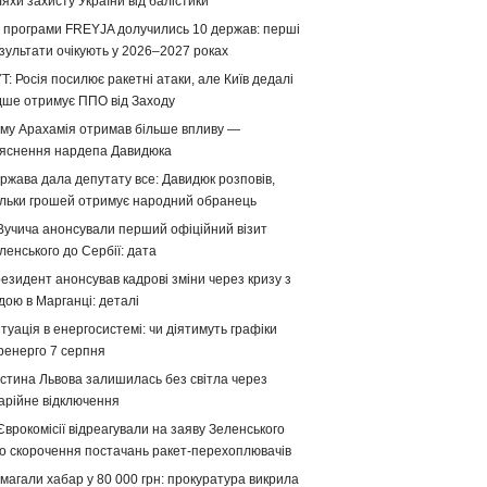
яхи захисту України від балістики
 програми FREYJA долучились 10 держав: перші
зультати очікують у 2026–2027 роках
T: Росія посилює ракетні атаки, але Київ дедалі
дше отримує ППО від Заходу
му Арахамія отримав більше впливу —
яснення нардепа Давидюка
ржава дала депутату все: Давидюк розповів,
ільки грошей отримує народний обранець
Вучича анонсували перший офіційний візит
ленського до Сербії: дата
езидент анонсував кадрові зміни через кризу з
дою в Марганці: деталі
туація в енергосистемі: чи діятимуть графіки
ренерго 7 серпня
стина Львова залишилась без світла через
арійне відключення
Єврокомісії відреагували на заяву Зеленського
о скорочення постачань ракет-перехоплювачів
магали хабар у 80 000 грн: прокуратура викрила