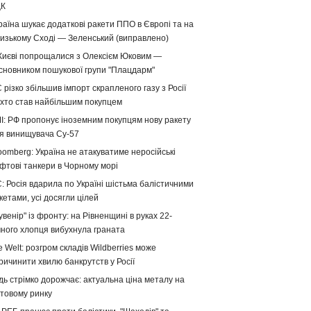
ЦК
раїна шукає додаткові ракети ППО в Європі та на
изькому Сході — Зеленський (виправлено)
Києві попрощалися з Олексієм Юковим —
сновником пошукової групи "Плацдарм"
 різко збільшив імпорт скрапленого газу з Росії
хто став найбільшим покупцем
І: РФ пропонує іноземним покупцям нову ракету
я винищувача Су-57
oomberg: Україна не атакуватиме неросійські
фтові танкери в Чорному морі
: Росія вдарила по Україні шістьма балістичними
кетами, усі досягли цілей
увенір" із фронту: на Рівненщині в руках 22-
чного хлопця вибухнула граната
e Welt: розгром складів Wildberries може
ричинити хвилю банкрутств у Росії
дь стрімко дорожчає: актуальна ціна металу на
ітовому ринку