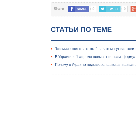
0
0
Share
SHARE
TWEET
СТАТЬИ ПО ТЕМЕ
"Космическая платежка": за что могут застави
​В Украине с 1 апреля повысят пенсии: форму
Почему в Украине подешевел автогаз: назван