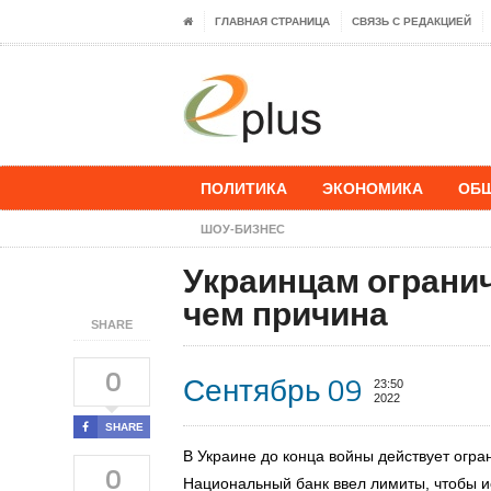
ГЛАВНАЯ СТРАНИЦА
СВЯЗЬ С РЕДАКЦИЕЙ
ПОЛИТИКА
ЭКОНОМИКА
ОБ
ШОУ-БИЗНЕС
Украинцам огранич
чем причина
SHARE
0
Сентябрь 09
23:50
2022
SHARE
В Украине до конца войны действует огр
0
Национальный банк ввел лимиты, чтобы и