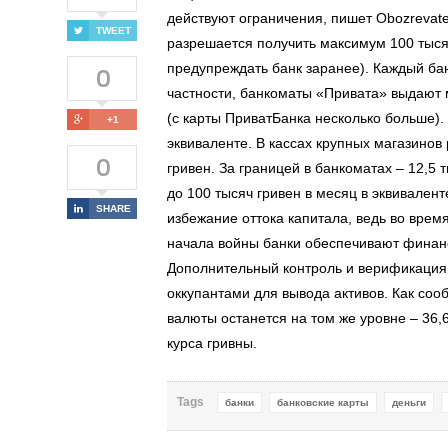
действуют ограничения, пишет Obozrevatel
TWEET
разрешается получить максимум 100 тыся
0
предупреждать банк заранее). Каждый бан
частности, банкоматы «Привата» выдают 
(с карты ПриватБанка несколько больше).
+1
эквиваленте. В кассах крупных магазинов 
0
гривен. За границей в банкоматах – 12,5 
до 100 тысяч гривен в месяц в эквивален
SHARE
избежание оттока капитала, ведь во врем
начала войны банки обеспечивают финанс
Дополнительный контроль и верификация
оккупантами для вывода активов. Как со
валюты останется на том же уровне – 36,
курса гривны.
Tags
банки
банковские карты
деньги