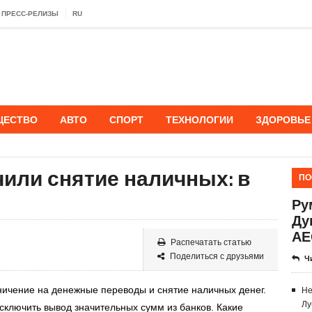
ПРЕСС-РЕЛИЗЫ
RU
ЩЕСТВО
АВТО
СПОРТ
ТЕХНОЛОГИИ
ЗДОРОВЬЕ
или снятие наличных: в
ПО
Ру
Ду
АЕ
Распечатать статью
Поделиться с друзьями
Ч
аничение на денежные переводы и снятие наличных денег.
Не
Лу
сключить вывод значительных сумм из банков. Какие