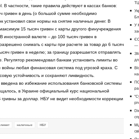
Т
. В частности, такие правила действуют в кассах банков:
Ук
ч гривен в день (о большой сумме необходимо
Бл
к установил свои нормы на снятие наличных денег. В
У 
максимум 15 тысяч гривен с карты другого финучреждения
за
 В иностранной валюте – до 100 тысяч гривен в
ЄС
разрешено снимать с карты при расчете за товар до 6 тысяч
— 
тысяч гривен в неделю; за границу разрешается отправлять
ЗМ
те. Регулятор рекомендовал банкам установить лимиты во
дл
я войны любая финансовая система под угрозой краха. С
Bl
на
овую устойчивость и сохраняют ликвидность.
ПС
 введена во избежание использования банковской системы
ра
общалось, в Украине официальный курс национальной
"С
6 гривны за доллар. НБУ не видит необходимости коррекции
рі
Di
сп
Мі
лимит
наличные
НБУ
св