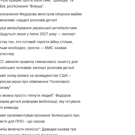
 РЕБ працює проти балістики, "Шахедів" та
Бів: роз'яснення "Флеша"
изначення Федорова міністром оборони майже
можливе: нардеп розповів деталі
рші випробування української антибалістики
дбудуться лише у липні 2027 року — експерт
стка тих, хто готовий терпіти війну стільки,
ільки необхідно, зросла — КМІС назвав
атистику
ЄС змінили правила тимчасового захисту для
раїнських чоловіків: експерт розповів деталі
амп знову взявся за громадянство США –
дписав укази про обмеження "пологового
ризму"
е можна просто тягнути людей": Федоров
зкрив деталі реформи мобілізації, яку готувала
го команда
амп прокоментував прохання Зеленського про
кети для ППО – що сказав
реба включати пилосос": Давидюк назвав три