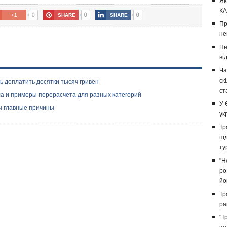
Як
КА
0
0
0
+1
SHARE
SHARE
Пр
не
Пе
ві
Ча
ск
ть доплатить десятки тысяч гривен
ст
ла и примеры перерасчета для разных категорий
У 
ы главные причины
ук
Тр
пі
ту
"Н
ро
йо
Тр
ра
"Т