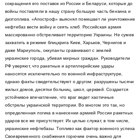
сокращения его поставок из России и Беларуси, которые до
войны поставляли в нашу страну большую часть бензина и
дизтоплива. «Апостроф» выяснял помешает ли уничтожение
нефтебаз вести войну и сеять хлеб. Российская армия
массированно обстреливает территорию Украины. Не сумев
захватить в режиме блицкрига Киев, Харьков, Чернигов и
даже Мариуполь, оккупанты сравнивают с землей
украинские города, убивая мирных граждан. Руководители
РФ уверяют, что ракетные и артиллерийские удары
наносятся исключительно по военной инфраструктуре,
однако факты свидетельствуют о другом: разрушены тысячи
жилых домов, десятки больниц, школ, церквей. Создается
устойчивое впечатление, что враг ведет хаотичные
обстрелы украинской территории. Во многом это так, но
определенная логика в нанесении армией России ракетных
ударов все же присутствует. Их целью служат, в том числе,
украинские нефтебазы. Топливо как фактор военного успеха
Своевременного снабжения горючим очень важно для