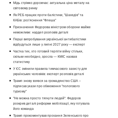
Мідь стрімко дорожчає: актуальна ціна металу на
світовому ринку
Як РЕБ працює проти балістики, "Шахедів" та
КАБів: роз'яснення "Флеша"
Призначення Федорова міністром оборони майже
неможливе: нардеп розповів деталі
Перші випробування української антибалістики
відбудуться лише у липні 2027 року — експерт
Частка тих, хто готовий терпіти війну стільки,
скільки необхідно, зросла — КМІС назвав
статистику
У ЄС змінили правила тимчасового захисту для
українських чоловіків: експерт розповів деталі
Трамп знову взявся за громадянство США –
підписав укази про обмеження "пологового
туризму"
"Не можна просто тягнути людей": Федоров
розкрив деталі реформи мобілізації, яку готувала
його команда
Трамп прокоментував прохання Зеленського про