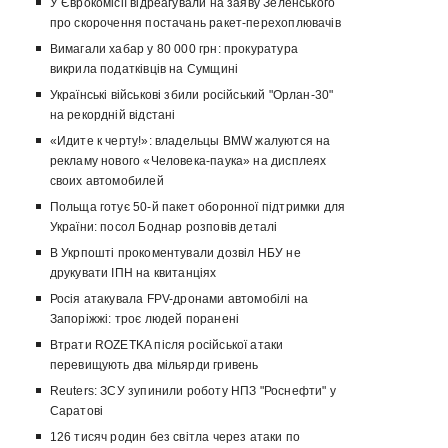
У Єврокомісії відреагували на заяву Зеленського
про скорочення постачань ракет-перехоплювачів
Вимагали хабар у 80 000 грн: прокуратура
викрила податківців на Сумщині
Українські військові збили російський "Орлан-30"
на рекордній відстані
«Идите к черту!»: владельцы BMW жалуются на
рекламу нового «Человека-паука» на дисплеях
своих автомобилей
Польща готує 50-й пакет оборонної підтримки для
України: посол Боднар розповів деталі
В Укрпошті прокоментували дозвіл НБУ не
друкувати ІПН на квитанціях
Росія атакувала FPV-дронами автомобілі на
Запоріжжі: троє людей поранені
Втрати ROZETKA після російської атаки
перевищують два мільярди гривень
Reuters: ЗСУ зупинили роботу НПЗ "Роснефти" у
Саратові
126 тисяч родин без світла через атаки по