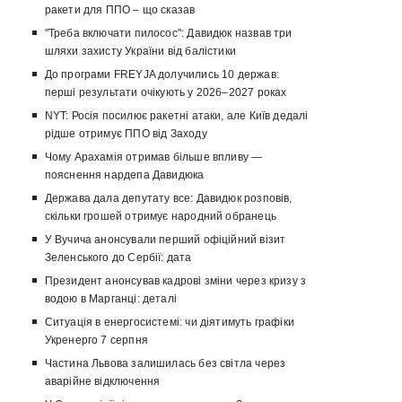
ракети для ППО – що сказав
"Треба включати пилосос": Давидюк назвав три
шляхи захисту України від балістики
До програми FREYJA долучились 10 держав:
перші результати очікують у 2026–2027 роках
NYT: Росія посилює ракетні атаки, але Київ дедалі
рідше отримує ППО від Заходу
Чому Арахамія отримав більше впливу —
пояснення нардепа Давидюка
Держава дала депутату все: Давидюк розповів,
скільки грошей отримує народний обранець
У Вучича анонсували перший офіційний візит
Зеленського до Сербії: дата
Президент анонсував кадрові зміни через кризу з
водою в Марганці: деталі
Ситуація в енергосистемі: чи діятимуть графіки
Укренерго 7 серпня
Частина Львова залишилась без світла через
аварійне відключення