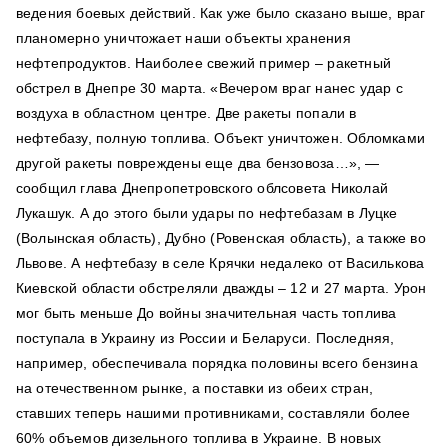
ведения боевых действий. Как уже было сказано выше, враг
планомерно уничтожает наши объекты хранения
нефтепродуктов. Наиболее свежий пример – ракетный
обстрел в Днепре 30 марта. «Вечером враг нанес удар с
воздуха в областном центре. Две ракеты попали в
нефтебазу, полную топлива. Объект уничтожен. Обломками
другой ракеты повреждены еще два бензовоза…», —
сообщил глава Днепропетровского облсовета Николай
Лукашук. А до этого были удары по нефтебазам в Луцке
(Волынская область), Дубно (Ровенская область), а также во
Львове. А нефтебазу в селе Крячки недалеко от Василькова
Киевской области обстреляли дважды – 12 и 27 марта. Урон
мог быть меньше До войны значительная часть топлива
поступала в Украину из России и Беларуси. Последняя,
например, обеспечивала порядка половины всего бензина
на отечественном рынке, а поставки из обеих стран,
ставших теперь нашими противниками, составляли более
60% объемов дизельного топлива в Украине. В новых