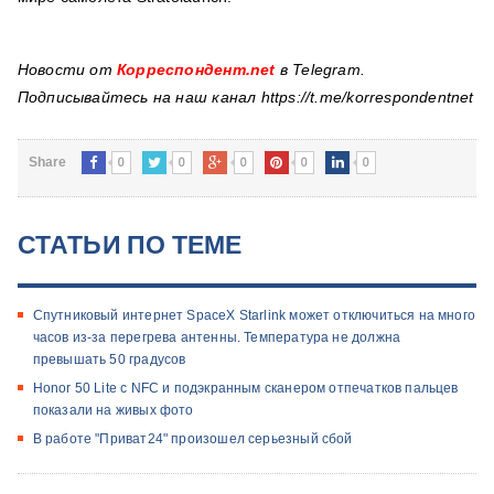
Новости от
Корреспондент.net
в Telegram.
Подписывайтесь на наш канал https://t.me/korrespondentnet
0
0
0
0
0
Share
СТАТЬИ ПО ТЕМЕ
Спутниковый интернет SpaceX Starlink может отключиться на много
часов из-за перегрева антенны. Температура не должна
превышать 50 градусов
Honor 50 Lite с NFC и подэкранным сканером отпечатков пальцев
показали на живых фото
В работе "Приват24" произошел серьезный сбой