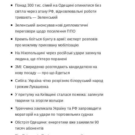
Понад 300 тис. сімей на Одещині опинилися без
світла через атаку РФ, відновлювальні роботи
тривають — Зеленський
Зеленський анонсував нові дипломатичні
переговори щодо посилення ППО
Кремль боїться бунту в армії: експерт розповів
про можливу приховану мобілізацію
На Нікопольщині через російські удари загинула
людина, ще п'ятеро поранені
ЗМІ: Свириденко розглядають кандидаткою на
нову посаду — про що йдеться
Сибіга: Україна чітко розрізняє білоруський народ
і режим Лукашенка
У притулку на Київщині сталася пожежа: загинули
тварини та згоріли вольєри
Туреччина закликала Україну та РФ запровадити
мораторій на удари по торговельних суднах
Обстріл Одещини: енергетики вже заживили 90
тисяч абонентів