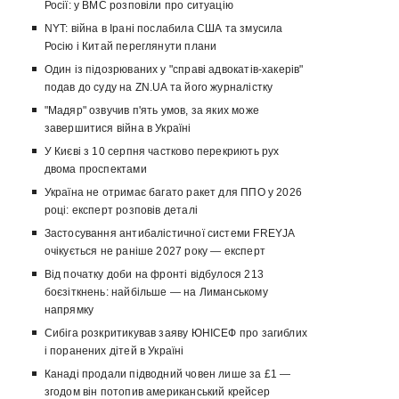
Росії: у ВМС розповіли про ситуацію
NYT: війна в Ірані послабила США та змусила
Росію і Китай переглянути плани
Один із підозрюваних у "справі адвокатів-хакерів"
подав до суду на ZN.UA та його журналістку
"Мадяр" озвучив п'ять умов, за яких може
завершитися війна в Україні
У Києві з 10 серпня частково перекриють рух
двома проспектами
Україна не отримає багато ракет для ППО у 2026
році: експерт розповів деталі
Застосування антибалістичної системи FREYJA
очікується не раніше 2027 року — експерт
Від початку доби на фронті відбулося 213
боєзіткнень: найбільше — на Лиманському
напрямку
Сибіга розкритикував заяву ЮНІСЕФ про загиблих
і поранених дітей в Україні
Канаді продали підводний човен лише за £1 —
згодом він потопив американський крейсер