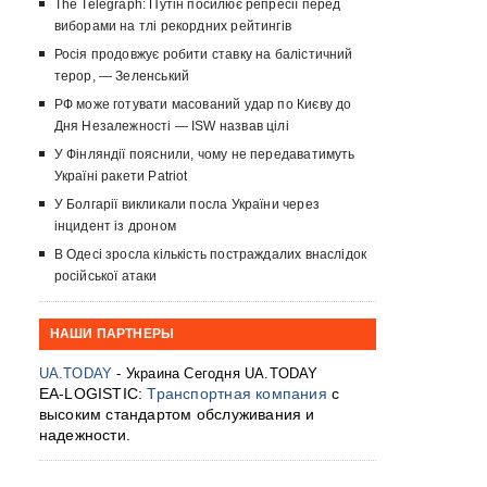
The Telegraph: Путін посилює репресії перед
виборами на тлі рекордних рейтингів
Росія продовжує робити ставку на балістичний
терор, — Зеленський
РФ може готувати масований удар по Києву до
Дня Незалежності — ISW назвав цілі
У Фінляндії пояснили, чому не передаватимуть
Україні ракети Patriot
У Болгарії викликали посла України через
інцидент із дроном
В Одесі зросла кількість постраждалих внаслідок
російської атаки
НАШИ ПАРТНЕРЫ
UA.TODAY
- Украина Сегодня UA.TODAY
EA-LOGISTIC:
Транспортная компания
с
высоким стандартом обслуживания и
надежности.