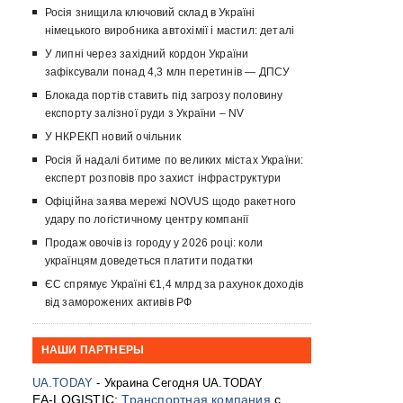
Росія знищила ключовий склад в Україні
німецького виробника автохімії і мастил: деталі
У липні через західний кордон України
зафіксували понад 4,3 млн перетинів — ДПСУ
Блокада портів ставить під загрозу половину
експорту залізної руди з України – NV
У НКРЕКП новий очільник
Росія й надалі битиме по великих містах України:
експерт розповів про захист інфраструктури
Офіційна заява мережі NOVUS щодо ракетного
удару по логістичному центру компанії
Продаж овочів із городу у 2026 році: коли
українцям доведеться платити податки
ЄС спрямує Україні €1,4 млрд за рахунок доходів
від заморожених активів РФ
НАШИ ПАРТНЕРЫ
UA.TODAY
- Украина Сегодня UA.TODAY
EA-LOGISTIC:
Транспортная компания
с