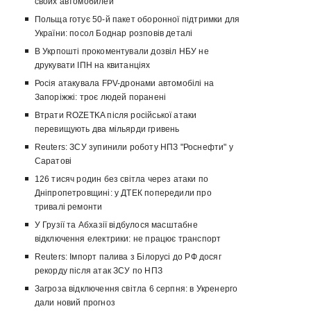
своих автомобилей
Польща готує 50-й пакет оборонної підтримки для
України: посол Боднар розповів деталі
В Укрпошті прокоментували дозвіл НБУ не
друкувати ІПН на квитанціях
Росія атакувала FPV-дронами автомобілі на
Запоріжжі: троє людей поранені
Втрати ROZETKA після російської атаки
перевищують два мільярди гривень
Reuters: ЗСУ зупинили роботу НПЗ "Роснефти" у
Саратові
126 тисяч родин без світла через атаки по
Дніпропетровщині: у ДТЕК попередили про
тривалі ремонти
У Грузії та Абхазії відбулося масштабне
відключення електрики: не працює транспорт
Reuters: Імпорт палива з Білорусі до РФ досяг
рекорду після атак ЗСУ по НПЗ
Загроза відключення світла 6 серпня: в Укренерго
дали новий прогноз