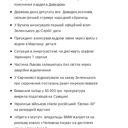
пояснення нардепа Давидюка
Держава дала депутату все: Давидюк розповів,
скільки грошей отримує народний обранець
У Вучича анонсували перший офіційний візит
Зеленського до Сербії: дата
Президент анонсував кадрові зміни через кризу з
водою в Марганці: деталі
Ситуація в енергосистемі: чи діятимуть графіки
Укренерго 7 серпня
Частина Львова залишилась без світла через
аварійне відключення
У Єврокомісії відреагували на заяву Зеленського
про скорочення постачань ракет-перехоплювачів
Вимагали хабар у 80 000 грн: прокуратура
викрила податківців на Сумщині
Українські військові збили російський "Орлан-30"
на рекордній відстані
«Идите к черту!»: владельцы BMW жалуются на
рекламу нового «Человека-паука» на дисплеях