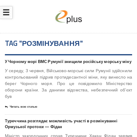
☰
TAG "РОЗМІНУВАННЯ"
У Чорному морі ВМС Румунії знищили російську морську міну
У середу, 3 червня, Військово-морські сили Румунії здійснили
контрольований підрив протидесантної міни, яку винесло на
берег Чорного моря. Про це повідомило Міністерство
оборони країни. За даними відомства, небезпечний об’єкт
був
Читать всю статью
Туреччина розглядає можливість участі в розмінуванні
Ормузької протоки — Фідан
Міністр закордонних справ Туреччини Хакан Фідан заявив