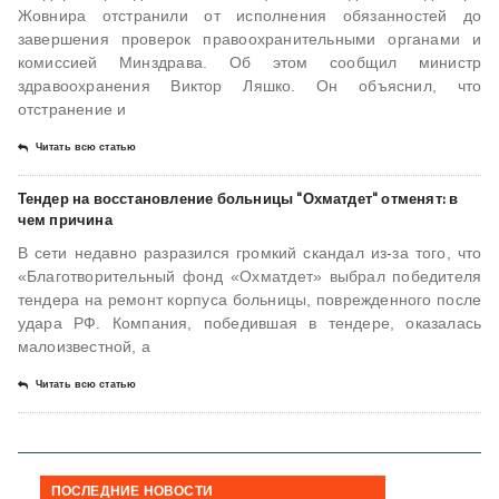
Жовнира отстранили от исполнения обязанностей до
завершения проверок правоохранительными органами и
комиссией Минздрава. Об этом сообщил министр
здравоохранения Виктор Ляшко. Он объяснил, что
отстранение и
Читать всю статью
Тендер на восстановление больницы "Охматдет" отменят: в
чем причина
В сети недавно разразился громкий скандал из-за того, что
«Благотворительный фонд «Охматдет» выбрал победителя
тендера на ремонт корпуса больницы, поврежденного после
удара РФ. Компания, победившая в тендере, оказалась
малоизвестной, а
Читать всю статью
ПОСЛЕДНИЕ НОВОСТИ