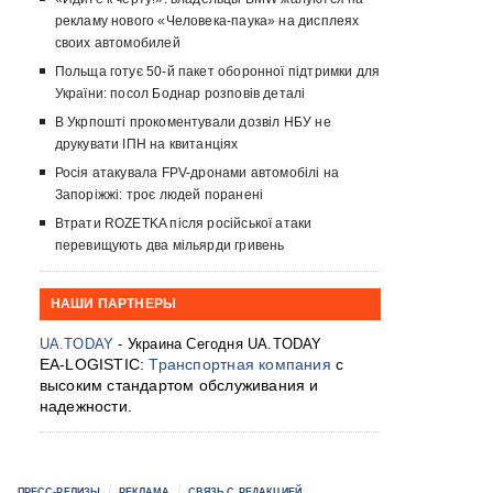
рекламу нового «Человека-паука» на дисплеях
своих автомобилей
Польща готує 50-й пакет оборонної підтримки для
України: посол Боднар розповів деталі
В Укрпошті прокоментували дозвіл НБУ не
друкувати ІПН на квитанціях
Росія атакувала FPV-дронами автомобілі на
Запоріжжі: троє людей поранені
Втрати ROZETKA після російської атаки
перевищують два мільярди гривень
НАШИ ПАРТНЕРЫ
UA.TODAY
- Украина Сегодня UA.TODAY
EA-LOGISTIC:
Транспортная компания
с
высоким стандартом обслуживания и
надежности.
ПРЕСС-РЕЛИЗЫ
РЕКЛАМА
СВЯЗЬ С РЕДАКЦИЕЙ