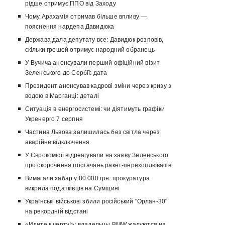
рідше отримує ППО від Заходу
Чому Арахамія отримав більше впливу —
пояснення нардепа Давидюка
Держава дала депутату все: Давидюк розповів,
скільки грошей отримує народний обранець
У Вучича анонсували перший офіційний візит
Зеленського до Сербії: дата
Президент анонсував кадрові зміни через кризу з
водою в Марганці: деталі
Ситуація в енергосистемі: чи діятимуть графіки
Укренерго 7 серпня
Частина Львова залишилась без світла через
аварійне відключення
У Єврокомісії відреагували на заяву Зеленського
про скорочення постачань ракет-перехоплювачів
Вимагали хабар у 80 000 грн: прокуратура
викрила податківців на Сумщині
Українські військові збили російський "Орлан-30"
на рекордній відстані
«Идите к черту!»: владельцы BMW жалуются на