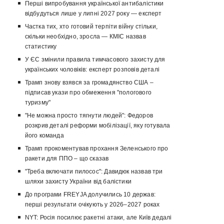
Перші випробування української антибалістики
відбудуться лише у липні 2027 року — експерт
Частка тих, хто готовий терпіти війну стільки,
скільки необхідно, зросла — КМІС назвав
статистику
У ЄС змінили правила тимчасового захисту для
українських чоловіків: експерт розповів деталі
Трамп знову взявся за громадянство США –
підписав укази про обмеження "пологового
туризму"
"Не можна просто тягнути людей": Федоров
розкрив деталі реформи мобілізації, яку готувала
його команда
Трамп прокоментував прохання Зеленського про
ракети для ППО – що сказав
"Треба включати пилосос": Давидюк назвав три
шляхи захисту України від балістики
До програми FREYJA долучились 10 держав:
перші результати очікують у 2026–2027 роках
NYT: Росія посилює ракетні атаки, але Київ дедалі