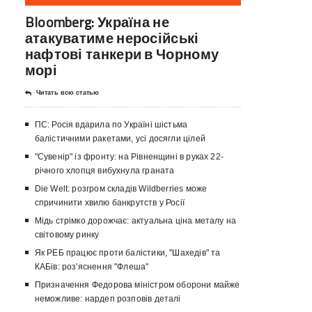
Bloomberg: Україна не
атакуватиме неросійські
нафтові танкери в Чорному
морі
Читать всю статью
ПС: Росія вдарила по Україні шістьма
балістичними ракетами, усі досягли цілей
"Сувенір" із фронту: на Рівненщині в руках 22-
річного хлопця вибухнула граната
Die Welt: розгром складів Wildberries може
спричинити хвилю банкрутств у Росії
Мідь стрімко дорожчає: актуальна ціна металу на
світовому ринку
Як РЕБ працює проти балістики, "Шахедів" та
КАБів: роз'яснення "Флеша"
Призначення Федорова міністром оборони майже
неможливе: нардеп розповів деталі