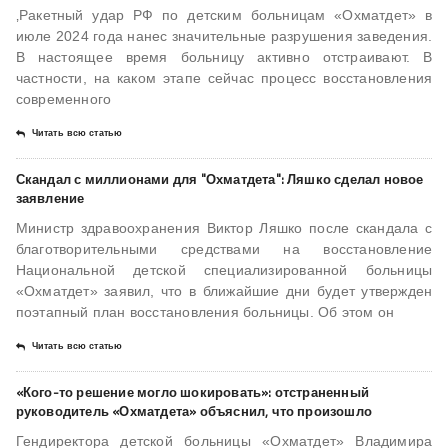
‚Ракетный удар РФ по детским больницам «Охматдет» в
июле 2024 года нанес значительные разрушения заведения.
В настоящее время больницу активно отстраивают. В
частности, на каком этапе сейчас процесс восстановления
современного
Читать всю статью
Скандал с миллионами для "Охматдета": Ляшко сделал новое
заявление
Министр здравоохранения Виктор Ляшко после скандала с
благотворительными средствами на восстановление
Национальной детской специализированной больницы
«Охматдет» заявил, что в ближайшие дни будет утвержден
поэтапный план восстановления больницы. Об этом он
Читать всю статью
«Кого-то решение могло шокировать»: отстраненный
руководитель «Охматдета» объяснил, что произошло
Гендиректора детской больницы «Охматдет» Владимира