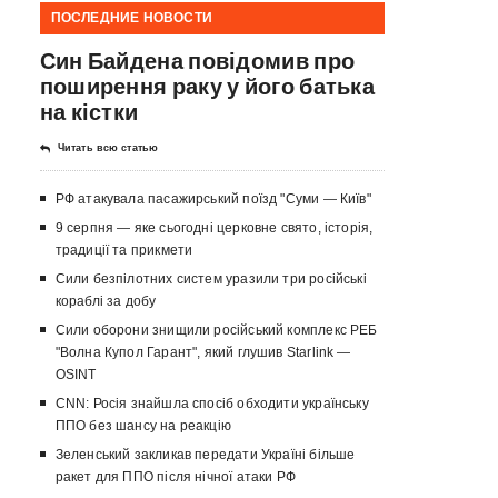
ПОСЛЕДНИЕ НОВОСТИ
Син Байдена повідомив про
поширення раку у його батька
на кістки
Читать всю статью
РФ атакувала пасажирський поїзд "Суми — Київ"
9 серпня — яке сьогодні церковне свято, історія,
традиції та прикмети
Сили безпілотних систем уразили три російські
кораблі за добу
Сили оборони знищили російський комплекс РЕБ
"Волна Купол Гарант", який глушив Starlink —
OSINT
CNN: Росія знайшла спосіб обходити українську
ППО без шансу на реакцію
Зеленський закликав передати Україні більше
ракет для ППО після нічної атаки РФ