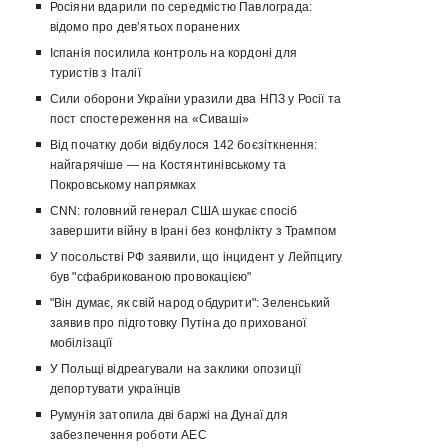
Росіяни вдарили по середмістю Павлограда:
відомо про девʼятьох поранених
Іспанія посилила контроль на кордоні для
туристів з Італії
Сили оборони України уразили два НПЗ у Росії та
пост спостереження на «Сиваші»
Від початку доби відбулося 142 боєзіткнення:
найгарячіше — на Костянтинівському та
Покровському напрямках
CNN: головний генерал США шукає спосіб
завершити війну в Ірані без конфлікту з Трампом
У посольстві РФ заявили, що інцидент у Лейпцигу
був "сфабрикованою провокацією"
"Він думає, як свій народ обдурити": Зеленський
заявив про підготовку Путіна до прихованої
мобілізації
У Польщі відреагували на заклики опозиції
депортувати українців
Румунія затопила дві баржі на Дунаї для
забезпечення роботи АЕС