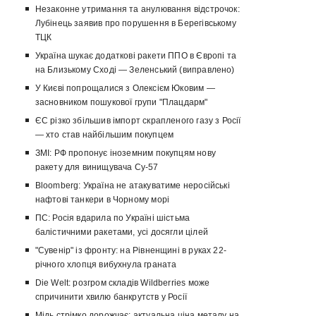
Незаконне утримання та анулювання відстрочок:
Лубінець заявив про порушення в Берегівському
ТЦК
Україна шукає додаткові ракети ППО в Європі та
на Близькому Сході — Зеленський (виправлено)
У Києві попрощалися з Олексієм Юковим —
засновником пошукової групи "Плацдарм"
ЄС різко збільшив імпорт скрапленого газу з Росії
— хто став найбільшим покупцем
ЗМІ: РФ пропонує іноземним покупцям нову
ракету для винищувача Су-57
Bloomberg: Україна не атакуватиме неросійські
нафтові танкери в Чорному морі
ПС: Росія вдарила по Україні шістьма
балістичними ракетами, усі досягли цілей
"Сувенір" із фронту: на Рівненщині в руках 22-
річного хлопця вибухнула граната
Die Welt: розгром складів Wildberries може
спричинити хвилю банкрутств у Росії
Мідь стрімко дорожчає: актуальна ціна металу на