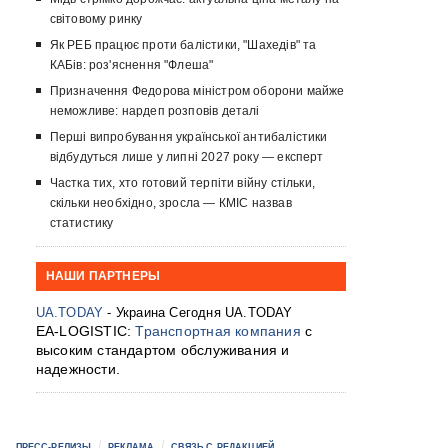
світовому ринку
Як РЕБ працює проти балістики, "Шахедів" та
КАБів: роз'яснення "Флеша"
Призначення Федорова міністром оборони майже
неможливе: нардеп розповів деталі
Перші випробування української антибалістики
відбудуться лише у липні 2027 року — експерт
Частка тих, хто готовий терпіти війну стільки,
скільки необхідно, зросла — КМІС назвав
статистику
НАШИ ПАРТНЕРЫ
UA.TODAY
- Украина Сегодня UA.TODAY
EA-LOGISTIC:
Транспортная компания
с
высоким стандартом обслуживания и
надежности.
ПРЕСС-РЕЛИЗЫ
РЕКЛАМА
СВЯЗЬ С РЕДАКЦИЕЙ