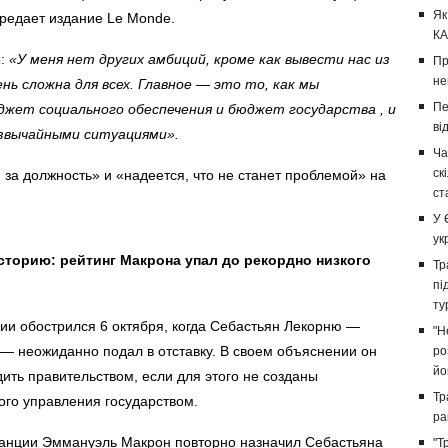
Як
ередает
издание
Le Monde
.
КА
ы:
«У меня нет других амбиций, кроме как вывести нас из
Пр
не
нь сложна для всех.
Главное
—
это то, как мы
Пе
юджет социального обеспечения и бюджет государства
, и
ві
звычайными ситуациями».
Ча
ск
 за должность» и «надеется, что не станет проблемой» на
ст
У 
ук
торию: рейтинг Макрона упал до рекордно низкого
Тр
пі
ту
ии обострился 6 октября, когда Себастьян Лекорню
—
"Н
—
неожиданно подал в отставку. В своем объяснении он
ро
йо
дить правительством, если для этого не созданы
Тр
го управления государством.
ра
ранции Эммануэль Макрон
повторно назначил
Себастьяна
"Т