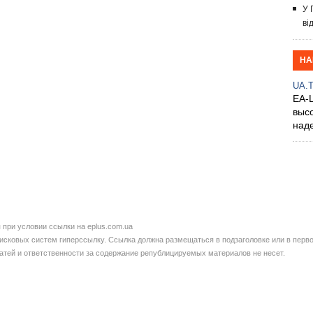
У 
ві
НА
UA.
EA-
выс
над
при условии ссылки на eplus.com.ua
сковых систем гиперссылку. Ссылка должна размещаться в подзаголовке или в перво
татей и ответственности за содержание републицируемых материалов не несет.