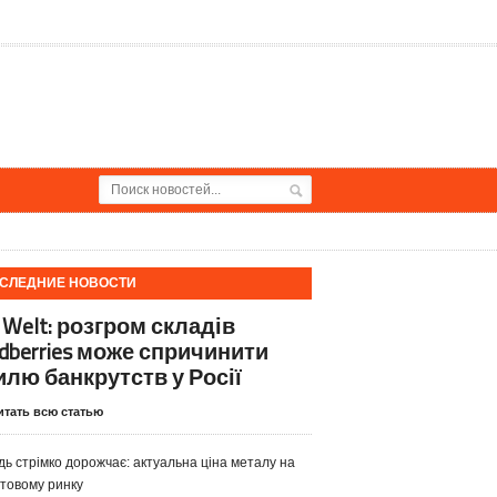
СЛЕДНИЕ НОВОСТИ
 Welt: розгром складів
ldberries може спричинити
илю банкрутств у Росії
итать всю статью
дь стрімко дорожчає: актуальна ціна металу на
ітовому ринку