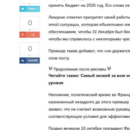
принять бюджет на 2026 год
. Его слова п
TWEET
Лекорню отметил приоритет своей работ
0
этой ситуации, которая объективно оче
обеспечиваем, чтобы 31 декабря был б
+1
чтобы мы справились с некоторыми чре
0
Премьер
также добавил, что «не держится
этом посту.
SHARE
Продолжение после рекламы
Читайте также:
Самый низкий за всю ис
уровня
Напомним, политический кризис во Франц
назначенный незадолго до этого премьер
заявил, что не считает возможным руково
соответствующие условия для эффективно
Поздно вечером 10 октября
президент Ф