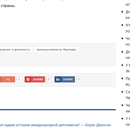
шл
 страны.
До
ре
NY
рі
Чо
по
ащение в должность
премьер-министр Франции
Де
ск
У 
Зе
Пр
0
0
0
+1
SHARE
SHARE
во
Си
Ук
Ча
ав
У 
пр
всю гадкую историю международной дипломатии" — Борис Джонсон