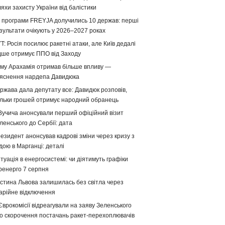
яхи захисту України від балістики
 програми FREYJA долучились 10 держав: перші
зультати очікують у 2026–2027 роках
T: Росія посилює ракетні атаки, але Київ дедалі
дше отримує ППО від Заходу
му Арахамія отримав більше впливу —
яснення нардепа Давидюка
ржава дала депутату все: Давидюк розповів,
ільки грошей отримує народний обранець
Вучича анонсували перший офіційний візит
ленського до Сербії: дата
езидент анонсував кадрові зміни через кризу з
дою в Марганці: деталі
туація в енергосистемі: чи діятимуть графіки
ренерго 7 серпня
стина Львова залишилась без світла через
арійне відключення
Єврокомісії відреагували на заяву Зеленського
о скорочення постачань ракет-перехоплювачів