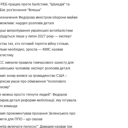
 РЕБ працює проти балістики, "Шахедів" та
Бів: роз'яснення "Флеша"
изначення Федорова міністром оборони майже
можливе: нардеп розповів деталі
рші випробування української антибалістики
дбудуться лише у липні 2027 року — експерт
стка тих, хто готовий терпіти війну стільки,
ільки необхідно, зросла — КМІС назвав
атистику
ЄС змінили правила тимчасового захисту для
раїнських чоловіків: експерт розповів деталі
амп знову взявся за громадянство США –
дписав укази про обмеження "пологового
ризму"
е можна просто тягнути людей": Федоров
зкрив деталі реформи мобілізації, яку готувала
го команда
амп прокоментував прохання Зеленського про
кети для ППО – що сказав
реба включати пилосос": Давидюк назвав три