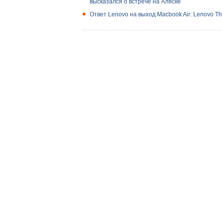
высказался о встрече на Аляске
Ответ Lenovo на выход Macbook Air: Lenovo T