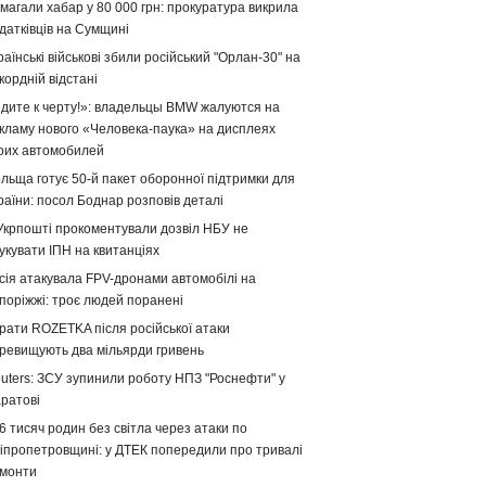
магали хабар у 80 000 грн: прокуратура викрила
датківців на Сумщині
раїнські військові збили російський "Орлан-30" на
кордній відстані
дите к черту!»: владельцы BMW жалуются на
кламу нового «Человека-паука» на дисплеях
оих автомобилей
льща готує 50-й пакет оборонної підтримки для
раїни: посол Боднар розповів деталі
Укрпошті прокоментували дозвіл НБУ не
укувати ІПН на квитанціях
сія атакувала FPV-дронами автомобілі на
поріжжі: троє людей поранені
рати ROZETKA після російської атаки
ревищують два мільярди гривень
uters: ЗСУ зупинили роботу НПЗ "Роснефти" у
ратові
6 тисяч родин без світла через атаки по
іпропетровщині: у ДТЕК попередили про тривалі
монти