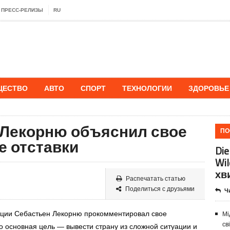
ПРЕСС-РЕЛИЗЫ
RU
ЩЕСТВО
АВТО
СПОРТ
ТЕХНОЛОГИИ
ЗДОРОВЬЕ
Лекорню объяснил свое
ПО
е отставки
Die
Wi
хв
Распечатать статью
Поделиться с друзьями
Ч
нции
Себастьен Лекорню
прокомментировал свое
Мі
св
о
основная цель
— вывести страну из сложной ситуации и