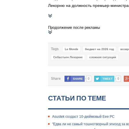
Лекорню на должность премьер-министра
Продолжение после рекламы
Tags
Le Monde
бюджет на 2026 год
возвр
Себастьен Лекорню
сложная ситуация
0
0
Share
SHARE
TWEET
СТАТЬИ ПО ТЕМЕ
Asustek создаст 10-дюймовый Eee PC
"Едва ли не самый тошнотворный эпизод за 