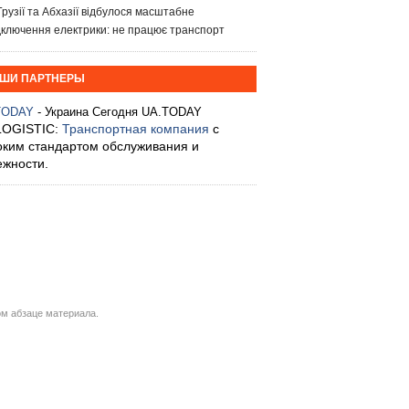
Грузії та Абхазії відбулося масштабне
дключення електрики: не працює транспорт
ШИ ПАРТНЕРЫ
TODAY
- Украина Сегодня UA.TODAY
LOGISTIC:
Транспортная компания
с
оким стандартом обслуживания и
ежности.
м абзаце материала.