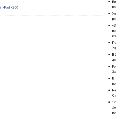
Ви
по
hinkPad X300
Ук
ре
«И
ре
св
По
Ук
В 
др
Ро
За
Вт
пе
Re
Са
12
Дн
ре