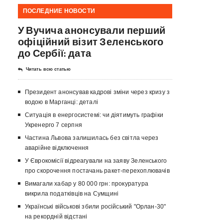
ПОСЛЕДНИЕ НОВОСТИ
У Вучича анонсували перший
офіційний візит Зеленського
до Сербії: дата
Читать всю статью
Президент анонсував кадрові зміни через кризу з
водою в Марганці: деталі
Ситуація в енергосистемі: чи діятимуть графіки
Укренерго 7 серпня
Частина Львова залишилась без світла через
аварійне відключення
У Єврокомісії відреагували на заяву Зеленського
про скорочення постачань ракет-перехоплювачів
Вимагали хабар у 80 000 грн: прокуратура
викрила податківців на Сумщині
Українські військові збили російський "Орлан-30"
на рекордній відстані