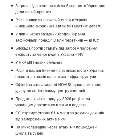
Загроза відключення світла 6 серпня: в Укренерго
дали новий прогноз
Росія знищила ключовий склад в Україні
німецького виробника автохімії і мастил: деталі
У липні через західний кордон України
зафіксували понад 4,3 млн перетинів — ДПСУ
Блокада портів ставить під загрозу половину
експорту залізної руди з України – NV
У НКРЕКП новий очільник
Росія й надалі битиме по великих містах України:
експерт розповів про захист інфраструктури
Офіційна заява мережі NOVUS щодо ракетного
удару по логістичному центру компанії
Продаж овочів із городу у 2026 році: коли
українцям доведеться платити податки
ЄС спрямує Україні €1,4 млрд за рахунок доходів
від заморожених активів РФ
На Миколаївщині через атаки РФ пошкоджені
школа та судно