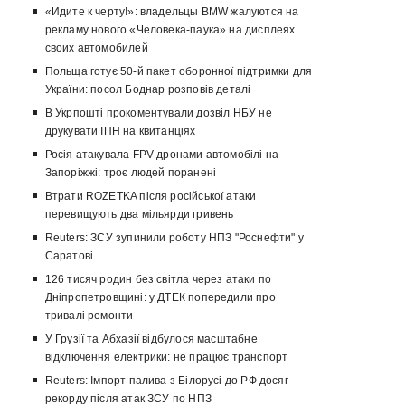
«Идите к черту!»: владельцы BMW жалуются на
рекламу нового «Человека-паука» на дисплеях
своих автомобилей
Польща готує 50-й пакет оборонної підтримки для
України: посол Боднар розповів деталі
В Укрпошті прокоментували дозвіл НБУ не
друкувати ІПН на квитанціях
Росія атакувала FPV-дронами автомобілі на
Запоріжжі: троє людей поранені
Втрати ROZETKA після російської атаки
перевищують два мільярди гривень
Reuters: ЗСУ зупинили роботу НПЗ "Роснефти" у
Саратові
126 тисяч родин без світла через атаки по
Дніпропетровщині: у ДТЕК попередили про
тривалі ремонти
У Грузії та Абхазії відбулося масштабне
відключення електрики: не працює транспорт
Reuters: Імпорт палива з Білорусі до РФ досяг
рекорду після атак ЗСУ по НПЗ