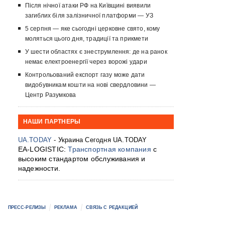
Після нічної атаки РФ на Київщині виявили
загиблих біля залізничної платформи — УЗ
5 серпня — яке сьогодні церковне свято, кому
моляться цього дня, традиції та прикмети
У шести областях є знеструмлення: де на ранок
немає електроенергії через ворожі удари
Контрольований експорт газу може дати
видобувникам кошти на нові свердловини —
Центр Разумкова
НАШИ ПАРТНЕРЫ
UA.TODAY
- Украина Сегодня UA.TODAY
EA-LOGISTIC:
Транспортная компания
с
высоким стандартом обслуживания и
надежности.
ПРЕСС-РЕЛИЗЫ
РЕКЛАМА
СВЯЗЬ С РЕДАКЦИЕЙ